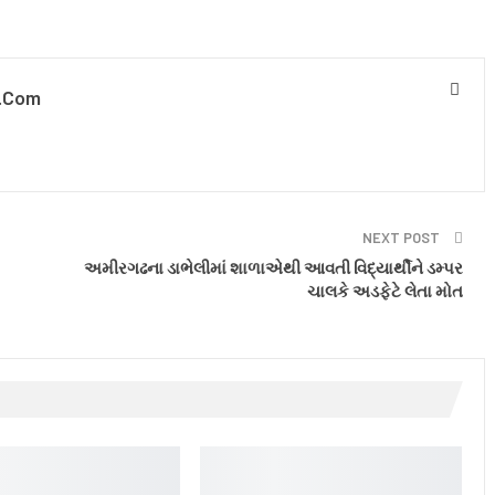
.com
NEXT POST
અમીરગઢના ડાભેલીમાં શાળાએથી આવતી વિદ્યાર્થીને ડમ્પર
ચાલકે અડફેટે લેતા મોત