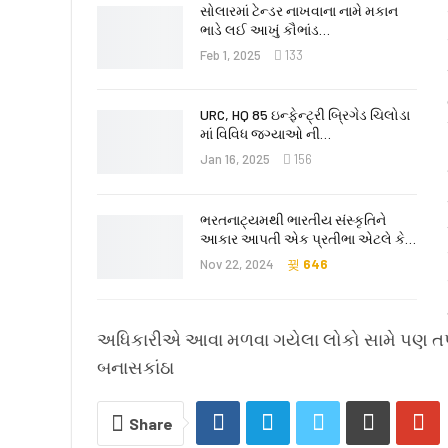
સોલારમાં ટેન્ડર નાખવાના નામે મકાન
ભાડે લઈ આખું કૌભાંડ…
Feb 1, 2025
133
URC, HQ 85 ઇન્ફેન્ટ્રી બ્રિગેડ ચિલોડા
માં વિવિધ જગ્યાઓ ની…
Jan 16, 2025
156
ભરતનાટ્યમથી ભારતીય સંસ્કૃતિને
આકાર આપતી એક પ્રતીભા એટલે કે‌…
Nov 22, 2024
646
અધિકારીએ આવા મળવા ગયેલા લોકો સામે પણ તપાસ
બનાસકાંઠા
Share