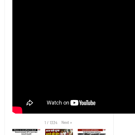
Next
»
1
/
1334