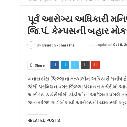
क्राइम
लेख/काव्य
शिक्षा
LIVE TV
TERMS
પૂર્વ આરોગ્ય અધિકારી મનિષ
જિ.પં. કેમ્પસની બહાર મોક
Last updated
Oct 6, 2
By
Bauddhikbharatnews@gmail.com
Share
બનાસકાંઠા જિલ્લાના તત્કાલીન અધિકારી મનીષ ફેન
જેથી પરમિશન વગર જિલ્લા પંચાયત કચેરીમાં આવવ
આરોગ્ય કચેરીમાંથી ડીડીઓના આદેશના પગલે તાત
જતા બીજા ગાર્ડ બોલાવી આરોગ્યની ચેમ્બરથી બહાર
RELATED POSTS