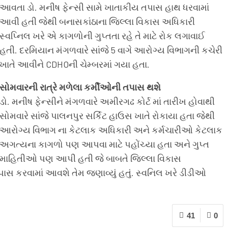
આવતા ડો. મનીષ ફેન્સી સામે ખાતાકીય તપાસ હાથ ધરવામાં
આવી હતી જેથી બનાસકાંઠાના જિલ્લા વિકાસ અધિકારી
સ્વપ્નિલ ખરે એ કાગળોની ગુપ્તતા રહે તે માટે રોક લગાવાઈ
હતી. દરમિયાન મંગળવારે સાંજે 5 વાગે આરોગ્ય વિભાગની કચેરી
ખાતે આવીને CDHOની ચેમ્બરમાં ગયા હતા.
સોમવારની રાત્રે મળેલા કર્મીઓની તપાસ થશે
ડો. મનીષ ફેન્સીને મંગળવારે અમીરગઢ કોર્ટ માં તારીખ હોવાથી
સોમવારે સાંજે પાલનપુર સર્કિટ હાઉસ ખાતે રોકાયા હતા જેથી
આરોગ્ય વિભાગ ના કેટલાક અધિકારી અને કર્મચારીઓ કેટલાક
અગત્યના કાગળો પણ આપવા માટે પહોંચ્યા હતા અને ગુપ્ત
માહિતીઓ પણ આપી હતી જે બાબતે જિલ્લા વિકાસ
 કરવામાં આવશે તેમ જણાવ્યું હતું. સ્વનિલ ખરે ડીડીઓ
41
0