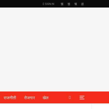
SIGN IN
राजनीती
रोजगार
खेल