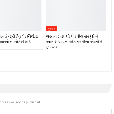
गुजरात
ન્ફેન્ટ્રી બ્રિગેડ ચિલોડા
ભરતનાટ્યમથી ભારતીય સંસ્કૃતિને
ગ્યાઓ ની નોકરી માટે…
આકાર આપતી એક પ્રતીભા એટલે કે‌
કુ. હેતલ…
ddress will not be published.