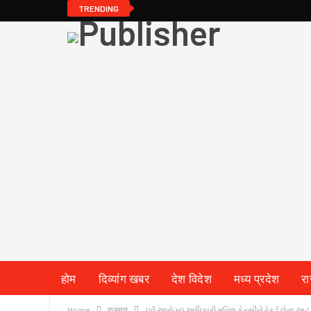
TRENDING
होम
दिव्यांग खबर
देश विदेश
मध्य प्रदेश
र
Home
गुजरात
પૂર્વ આરોગ્ય અધિકારી મનિષ ફેન્સીને રેકર્ડ લેતા અ