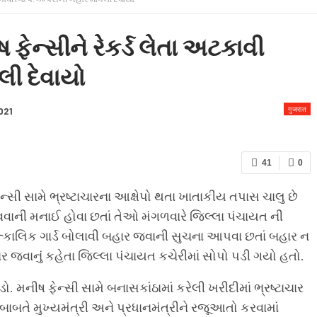
 & CONDITION
 ફેન્સીને રેકર્ડ લેતા અટકાવી
લી દેવાયો
गुजरात
021
41
0
્સી સામે ભ્રષ્ટાચારના આક્ષેપો થતા ખાતાકીય તપાસ ચાલુ છે
ાની મનાઈ હોવા છતાં તેઓ મંગળવારે જિલ્લા પંચાયત ની
્કાલિક ગાર્ડ બોલાવી બહાર જવાની સુચના આપવા છતાં બહાર ન
 જવાનું કહેતા જિલ્લા પંચાયત કચેરીમાં સોપો પડી ગયો હતો.
ડો. મનીષ ફેન્સી સામે બનાસકાંઠામાં કરેલી ખરીદીમાં ભ્રષ્ટાચાર
બાબતે મુખ્યમંત્રી અને પ્રધાનમંત્રીને રજૂઆતો કરવામાં