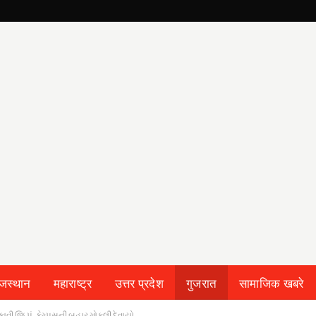
ाजस्थान
महाराष्ट्र
उत्तर प्रदेश
गुजरात
सामाजिक खबरे
ટકાવી જિ.પં. કેમ્પસની બહાર મોકલી દેવાયો