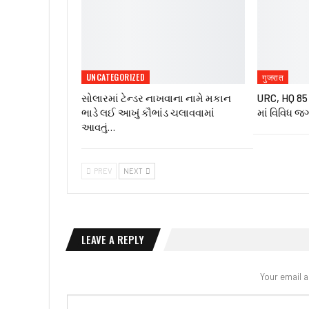
UNCATEGORIZED
गुजरात
સોલારમાં ટેન્ડર નાખવાના નામે મકાન
URC, HQ 85 ઇ
ભાડે લઈ આખું કૌભાંડ ચલાવવામાં
માં વિવિધ જ
આવતું…
PREV
NEXT
LEAVE A REPLY
Your email a