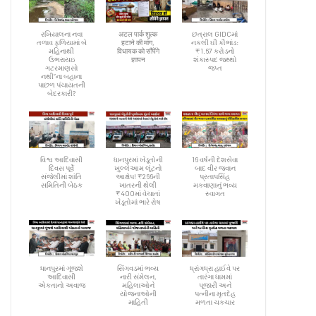
રખિયાલના નવા
अटल पार्क शुल्क
છત્રાલ GIDCમાં
તળાવ ફળિયામાં બે
हटाने की मांग,
નકલી ઘી કૌભાંડ:
મહિનાથી
विधायक को सौंपेंगे
₹1.67 કરોડનો
ઉભરાયઇ
ज्ञापन
શંકાસ્પદ જથ્થો
ગટરમાણસો
જપ્ત
નથી”ના બહાના
પાછળ પંચાયતની
બેદરકારી?
વિશ્વ આદિવાસી
ધાનપુરમાં ખેડૂતોની
16 વર્ષની દેશસેવા
દિવસ પૂર્વે
ખુલ્લેઆમ લૂંટનો
બાદ વીર જવાન
સંજેલીમાં શાંતિ
આક્ષેપ! ₹266ની
પ્રતાપસિંહ
સમિતિની બેઠક
ખાતરની થેલી
મકવાણાનું ભવ્ય
₹400માં વેચાતાં
સ્વાગત
ખેડૂતોમાં ભારે રોષ
ધાનપુરમાં ગૂંજશે
સિંગવડમાં ભવ્ય
ધ્રાંગધ્રા હાઈવે પર
આદિવાસી
નારી સંમેલન,
તારંગા ધામમાં
એકતાનો અવાજ
મહિલાઓને
પૂજારી અને
યોજનાઓની
પત્નીના મૃતદેહ
માહિતી
મળતા ચકચાર