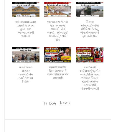
તારંગા ધામમાં ડબલ
જાટાવાડા પાસે નવો
કિડાણા
ડેથથી ચકચાર,
પૂલ બનતા જ
સોસાયટીઓમાં
હત્યા બાદ
જોખમી! રોડ
મેલેરિયા-ડેન્ગ્યુ
આત્મહત્યાની
બેસ્યો, ગ્રીલ છૂટી
જેવા રોગચાળાનો
આશંકા
પડતાં તંત્ર સામે
ફાટવાનો ભય
રોષ
માંડવી પોસ્ટ
बड़वानी शासकीय
આદિવાસી
માસ્તર
जिला अस्पताल में
અસ્મિતાનું પ્રતીક
વાલબાઈબેન
पदस्थ डॉक्टर की घोर
બન્યું ઊંડાર ગામ,
ગઢવીને ભવ્ય
लापरवाही
ભગવાન બિરસા
વિદાય
મુંડાની પ્રતિમા
સ્થાપનાથી
ગૌરવની લાગણી
Next
»
1
/
1334