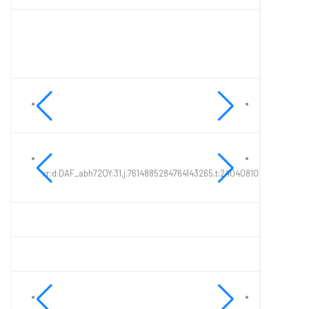
xr:d:DAF_abh72QY:31,j:7614885284764143265,t:24040810