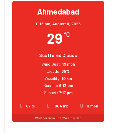
Ahmedabad
11:18 pm,
August 8, 2026
29
°C
Scattered Clouds
Wind Gust:
19 mph
Clouds:
35%
Visibility:
10 km
Sunrise:
6:13 am
Sunset:
7:17 pm
67 %
1004 mb
11 mph
Weather from OpenWeatherMap