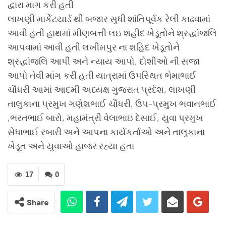
દ્વારા માગ કરી હતી
લાખણી માર્કેટયાર્ડ થી બજાર સુધી શાંતિપૂર્વક રેલી કાઢવામાં
આવી હતી હાથમાં મીણબત્તી લઇ શહીદ ખેડૂતોને શ્રદ્ધાંજલિ
આપવામાં આવી હતી લખીમપુર ના શહિદ ખેડૂતોને
શ્રદ્ધાંજલિ આપી અને ન્યાય આપો, દોશીઓ ની સજા
આપો તેવી માંગ કરી હતી યાત્રામાં ઉપસ્થિત ભેમાભાઈ
ચૌધરી આમાં આદમી અધ્યક્ષ ગુજરાત પ્રદેશ, લાખણી
તાલુકાના પ્રમુખ ગણેશભાઈ ચૌધરી, ઉપ-પ્રમુખ ભવાનભાઈ
,ભરતભાઈ બારો, મહામંત્રી વેલાભાઇ દેસાઈ, યુવા પ્રમુખ
સેધાભાઈ રબારી અને આપના કાર્યકર્તાઓ અને તાલુકાના
ખેડૂત અને યુવાઓ હાજર રહ્યા હતા
17
0
Share