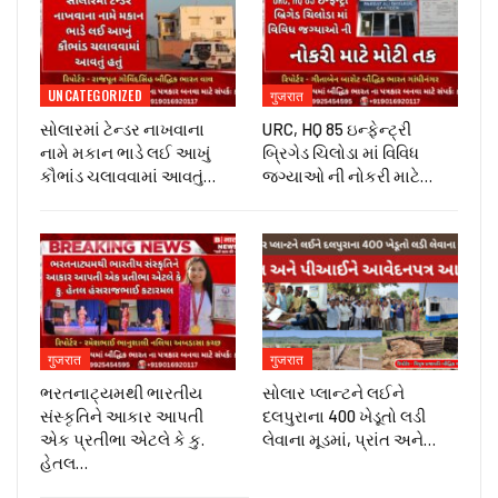
UNCATEGORIZED
गुजरात
સોલારમાં ટેન્ડર નાખવાના
URC, HQ 85 ઇન્ફેન્ટ્રી
નામે મકાન ભાડે લઈ આખું
બ્રિગેડ ચિલોડા માં વિવિધ
કૌભાંડ ચલાવવામાં આવતું…
જગ્યાઓ ની નોકરી માટે…
गुजरात
गुजरात
ભરતનાટ્યમથી ભારતીય
સોલાર પ્લાન્ટને લઈને
સંસ્કૃતિને આકાર આપતી
દલપુરાના 400 ખેડૂતો લડી
એક પ્રતીભા એટલે કે‌ કુ.
લેવાના મૂડમાં, પ્રાંત અને…
હેતલ…