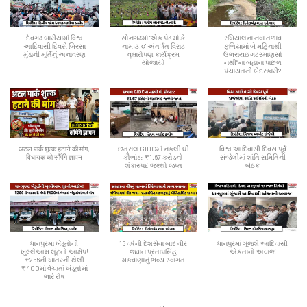
દેવગઢ બારીયામાં વિશ્વ
સોનગઢમાં ‘એક પેડ માં કે
રખિયાલના નવા તળાવ
આદિવાસી દિવસે બિરસા
નામ ૩.૦' અંતર્ગત વિરાટ
ફળિયામાં બે મહિનાથી
મુંડાની મૂર્તિનું અનાવરણ
વૃક્ષારોપણ કાર્યક્રમ
ઉભરાયઇ ગટરમાણસો
યોજાયો
નથી”ના બહાના પાછળ
પંચાયતની બેદરકારી?
अटल पार्क शुल्क हटाने की मांग,
છત્રાલ GIDCમાં નકલી ઘી
વિશ્વ આદિવાસી દિવસ પૂર્વે
विधायक को सौंपेंगे ज्ञापन
કૌભાંડ: ₹1.67 કરોડનો
સંજેલીમાં શાંતિ સમિતિની
શંકાસ્પદ જથ્થો જપ્ત
બેઠક
ધાનપુરમાં ખેડૂતોની
16 વર્ષની દેશસેવા બાદ વીર
ધાનપુરમાં ગૂંજશે આદિવાસી
ખુલ્લેઆમ લૂંટનો આક્ષેપ!
જવાન પ્રતાપસિંહ
એકતાનો અવાજ
₹266ની ખાતરની થેલી
મકવાણાનું ભવ્ય સ્વાગત
₹400માં વેચાતાં ખેડૂતોમાં
ભારે રોષ