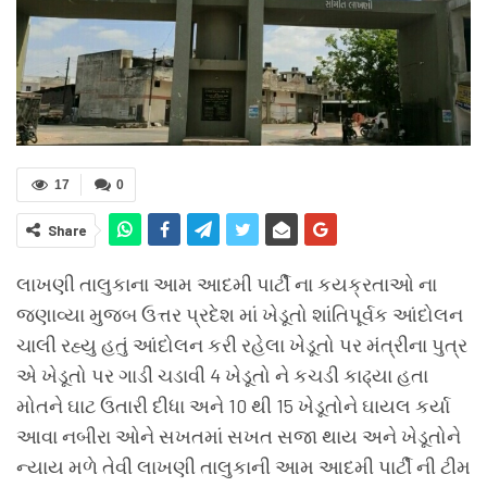
17
0
Share
લાખણી તાલુકાના આમ આદમી પાર્ટી ના કયક્રતાઓ ના
જણાવ્યા મુજબ ઉત્તર પ્રદેશ માં ખેડૂતો શાંતિપૂર્વક આંદોલન
ચાલી રહ્યુ હતું આંદોલન કરી રહેલા ખેડૂતો પર મંત્રીના પુત્ર
એ ખેડૂતો પર ગાડી ચડાવી 4 ખેડૂતો ને કચડી કાઢ્યા હતા
મોતને ઘાટ ઉતારી દીધા અને 10 થી 15 ખેડૂતોને ઘાયલ કર્યા
આવા નબીરા ઓને સખતમાં સખત સજા થાય અને ખેડૂતોને
ન્યાય મળે તેવી લાખણી તાલુકાની આમ આદમી પાર્ટી ની ટીમ