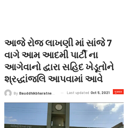
આજે રોજ લાખણી માં સાંજે 7
વાગે આમ આદમી પાર્ટી ના
આગેવાનો દ્વારા સહિદ ખેડૂતોને
શ્રદ્ધાંજલિ આપવામાં આવે
गुजरात
Last updated
Oct 5, 2021
By
Bauddhikbharatnews@gmail.com