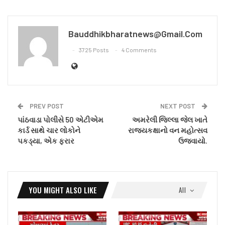
Bauddhikbharatnews@gmail.com
3725 Posts
4 Comments
PREV POST
NEXT POST
પાંઠવાડા પોલીસે 50 એટીએમ
અમરેલી જિલ્લા જેલ ખાતે
કાર્ડ સાથે ચાર લોકોને
રાજ્યકક્ષાનો વન મહોત્સવ
પકડ્યા, એક ફરાર
ઉજવાયો.
YOU MIGHT ALSO LIKE
All