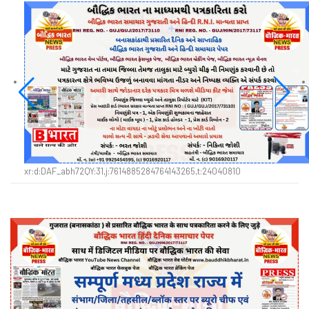
xr:d:DAF_abh72QY:31,j:7614885284764143265,t:24040810