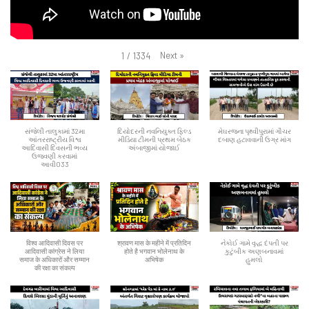
Next
»
1
/
1334
સંજેલી તાલુકામાં 32મા
દિયોદરની નવનિયુક્ત ફિલ્ડ
મેઘરજના પૃથ્વીપુરામાં ગૌચર
આંતરરાષ્ટ્રીય વિશ્વ
મીડિયા ટીમની પ્રથમ બેઠક
દબાણ હટાવવાની ઉગ્ર માંગ
આદિવાસી દિવસની ભવ્ય
અંબાજીમાં યોજાઈ
ઉજવણી કરવામાં
આવી033
विश्व आदिवासी दिवस पर
श्रावण मास के महीने में प्रतिदिन
નેકોઈ ગામે વૃદ્ધ દંપતી પર
आदिवासी कांग्रेस ने लिया
होते है भगवान भोलेनाथ के
કુટુંબીક અણબનાવમાં
समाज के अधिकारों और सम्मान
अभिषेक
હુમલો
की रक्षा का संकल्प