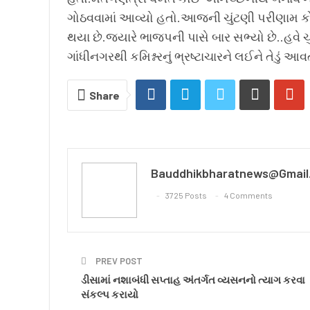
ગોઠવવામાં આવ્યો હતો.આજની ચુંટણી પરીણામ કોં
થયા છે.જયારે ભાજપની પાસે બાર સભ્યો છે..હવે ચ
ગાંધીનગરથી કમિશ્નરનું ભ્રષ્ટાચારને લઈને તેડું આવ
Share
Bauddhikbharatnews@gmail
3725 Posts
4 Comments
PREV POST
ડીસામાં નશાબંધી સપ્તાહ અંતર્ગત વ્યસનનો ત્યાગ કરવા
સંકલ્પ કરાયો