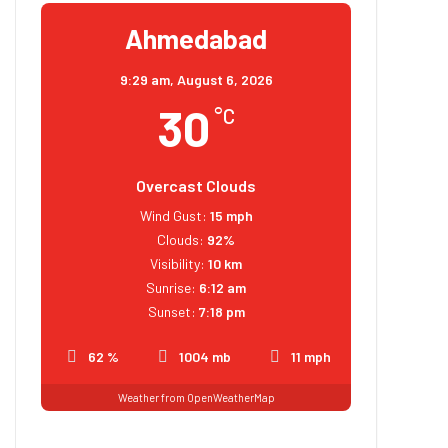
Ahmedabad
9:29 am,
August 6, 2026
30
°C
Overcast Clouds
Wind Gust:
15 mph
Clouds:
92%
Visibility:
10 km
Sunrise:
6:12 am
Sunset:
7:18 pm
62 %
1004 mb
11 mph
Weather from OpenWeatherMap