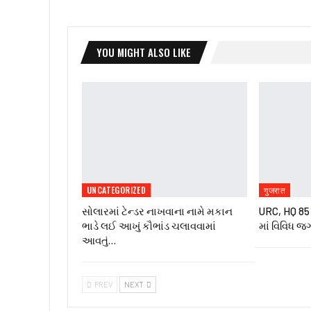
YOU MIGHT ALSO LIKE
UNCATEGORIZED
गुजरात
સોલારમાં ટેન્ડર નાખવાના નામે મકાન
URC, HQ 85 ઇ
ભાડે લઈ આખું કૌભાંડ ચલાવવામાં
માં વિવિધ જ
આવતું…
PREV
NEXT