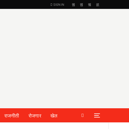
SIGN IN
राजनीती
रोजगार
खेल