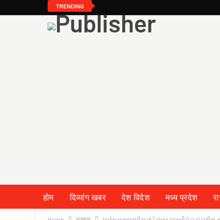
TRENDING
होम
दिव्यांग खबर
देश विदेश
मध्य प्रदेश
र
Home
गुजरात
ધાનેરા નગરપાલીકા વોર્ડ નંબર ચારની પેટા ચૂંટણીમાં