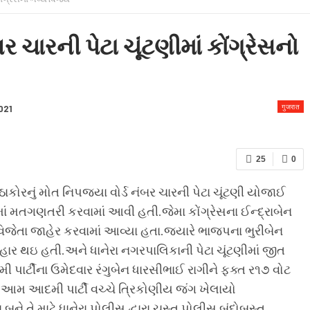
 & CONDITION
ર ચારની પેટા ચૂંટણીમાં કોંગ્રેસનો
गुजरात
021
25
0
ઠાકોરનું મોત નિપજ્યા વોર્ડ નંબર ચારની પેટા ચૂંટણી યોજાઈ
ં મતગણતરી કરવામાં આવી હતી.જેમા કોંગ્રેસના ઈન્દ્રાબેન
જેતા જાહેર કરવામાં આવ્યા હતા.જયારે ભાજપના ભુરીબેન
ાર થઇ હતી.અને ધાનેરા નગરપાલિકાની પેટા ચૂંટણીમાં જીત
મી પાર્ટીના ઉમેદવાર રંગુબેન ધારસીભાઈ રાગીને ફક્ત ર૧૭ વોટ
ે આમ આદમી પાર્ટી વચ્ચે ત્રિકોણીય જંગ ખેલાયો
તે માટે ધાનેરા પોલીસ દ્વારા ચુસ્ત પોલીસ બંદોબસ્ત