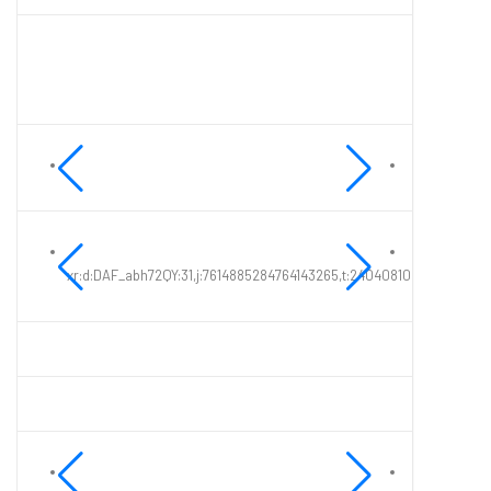
xr:d:DAF_abh72QY:31,j:7614885284764143265,t:24040810