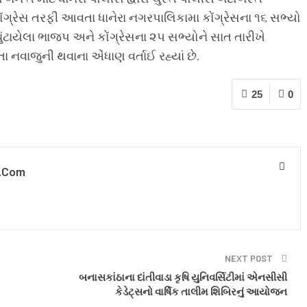
ગ્રેસ તરફી આવતા ધાનેરા નગરપાલિકામા કોંગ્રેસના ૧૬ સભ્યો
ુંટાયેલા ભાજપ અને કોંગ્રેસના ૨૫ સભ્યોને સાત તારીખે
તા નવાજુની થવાના એંધાણ વર્તાઈ રહ્યાં છે.
25
0
.com
NEXT POST
બનાસકાંઠાના દાંતીવાડા કૃષિ યુનિવર્સિટીમાં એનસીસી
કેડેટ્સનો વાર્ષિક તાલીમ શિબિરનું આયોજન