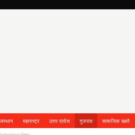
ाजस्थान
महाराष्ट्र
उत्तर प्रदेश
गुजरात
सामाजिक खबरे
 કોંગ્રેસનો ભવ્ય વિજય