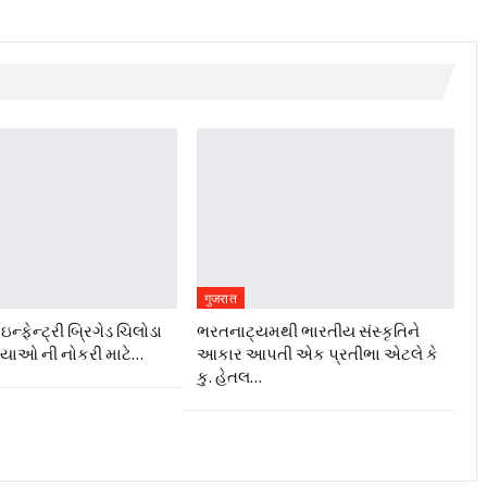
गुजरात
ન્ફેન્ટ્રી બ્રિગેડ ચિલોડા
ભરતનાટ્યમથી ભારતીય સંસ્કૃતિને
ગ્યાઓ ની નોકરી માટે…
આકાર આપતી એક પ્રતીભા એટલે કે‌
કુ. હેતલ…