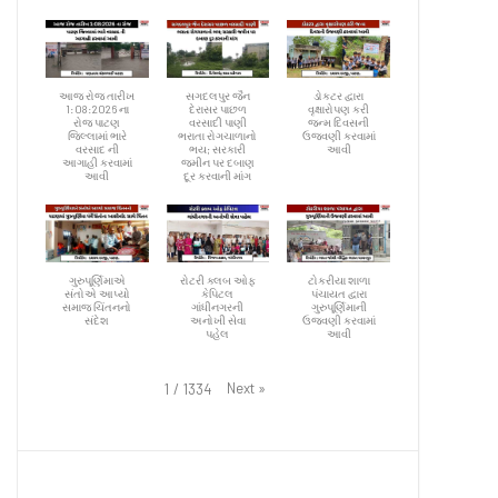
આજ રોજ તારીખ
સગદલપુર જૈન
ડોકટર દ્વારા
1:08:2026 ના
દેરાસર પાછળ
વૃક્ષારોપણ કરી
રોજ પાટણ
વરસાદી પાણી
જન્મ દિવસની
જિલ્લામાં ભારે
ભરાતા રોગચાળાનો
ઉજવણી કરવામાં
વરસાદ ની
ભય; સરકારી
આવી
આગાહી કરવામાં
જમીન પર દબાણ
આવી
દૂર કરવાની માંગ
ગુરુપૂર્ણિમાએ
રોટરી ક્લબ ઓફ
ટોકરીયા શાળા
સંતોએ આપ્યો
કેપિટલ
પંચાયત દ્વારા
સમાજ ચિંતનનો
ગાંધીનગરની
ગુરુપૂર્ણિમાની
સંદેશ
અનોખી સેવા
ઉજવણી કરવામાં
પહેલ
આવી
Next
»
1
/
1334