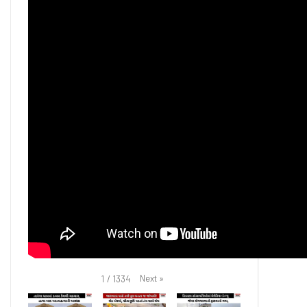
Next
»
1
/
1334