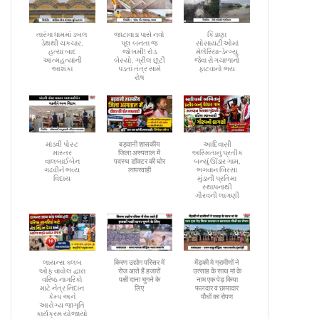
તારંગા ધામમાં ડબલ
જાટાવાડા પાસે નવો
કિડાણા
ડેથથી ચકચાર,
પૂલ બનતા જ
સોસાયટીઓમાં
હત્યા બાદ
જોખમી! રોડ
મેલેરિયા-ડેન્ગ્યુ
આત્મહત્યાની
બેસ્યો, ગ્રીલ છૂટી
જેવા રોગચાળાનો
આશંકા
પડતાં તંત્ર સામે
ફાટવાનો ભય
રોષ
માંડવી પોસ્ટ
बड़वानी शासकीय
આદિવાસી
માસ્તર
जिला अस्पताल में
અસ્મિતાનું પ્રતીક
વાલબાઈબેન
पदस्थ डॉक्टर की घोर
બન્યું ઊંડાર ગામ,
ગઢવીને ભવ્ય
लापरवाही
ભગવાન બિરસા
વિદાય
મુંડાની પ્રતિમા
સ્થાપનાથી
ગૌરવની લાગણી
લાયન્સ ક્લબ
किरण उद्योग परिसर में
मेंड़की मे ग्रामीणों ने
ઓફ વાવોલ દ્વારા
रोज आते हैं हजारों
उत्साह के साथ मां के
વરિષ્ઠ નાગરિકો
पक्षी दाना चुगने के
नाम एक पेड़ किया
માટે નેત્ર નિદાન
लिए
फलदार व छायादार
કેમ્પ અને
पौधों का रोपण
આરોગ્ય જાગૃતિ
કાર્યક્રમ યોજાયો