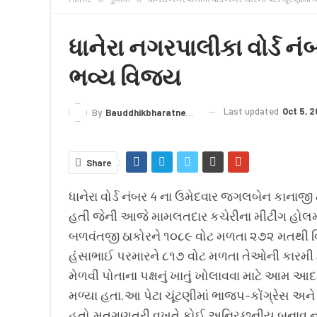
क्राइम
लेख/काव्य
शिक्षा
LIVE TV
TERMS
ધાનેરા નગરપાલીકા વોર્ડ નંબ
ભવ્ય વિજય
Last updated
Oct 5, 2
By
Bauddhikbharatnews@gmail.com
Share
ધાનેરા વોર્ડ નંબર 4 ના ઉમેદવાર જગલબેન કાનાજી 
હતી જેની આજે મામલતદાર કચેરીના મીટીંગ હોલમા
બળવંતજી ઠાકોરને ૧૦૮૯ વોટ મળતા ૨૭૨ મતથી વિ
હંસાભાઈ પરમારને ૮૧૭ વોટ મળતા તેઓની કારમી હ
મેળવી પોતાના પક્ષનું ખાતું ખોલાવવા માટે આમ આદ
મળ્યા હતા.આ પેટા ચૂંટણીમાં ભાજપ-કોંગ્રેસ અન
હતો.મતગણત્રી વખતે કોઈ અનિચ્છનીય બનાવ ન બને 