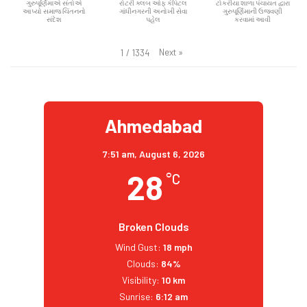
ગુરુપૂર્ણિમાએ સંતોએ
રોટરી ક્લબ ઓફ કેપિટલ
ટોકરીયા શાળા પંચાયત દ્વારા
આપ્યો સમાજ ચિંતનનો
ગાંધીનગરની અનોખી સેવા
ગુરુપૂર્ણિમાની ઉજવણી
સંદેશ
પહેલ
કરવામાં આવી
Next
»
1
/
1334
Ahmedabad
7:51 am,
August 6, 2026
28
°C
Broken Clouds
Wind Gust:
18 mph
Clouds:
84%
Visibility:
10 km
Sunrise:
6:12 am