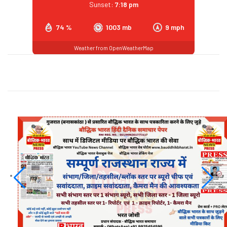
Sunset:
7:18 pm
74 %
1003 mb
9 mph
Weather from OpenWeatherMap