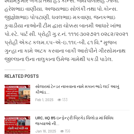
શ્યામકુમાર બગડા તથા હેડ કોન્સ. જયપાલસિંહ ઝાલા,
હરેશભાઇ વાણીયા, અજયભાઇ સોલંકી તથા પો.કોન્સ.
જીજ્ઞેશભાઇ પોપટાણી, ધવલભાઇ મકવાણા, જનકભાઇ
કુવાડીયા નાઓની ટીમ દ્વારા ચોક્કસ બાતમી આધારે ખાંભા
પો.સ્ટે. પાર્ટ સી. પ્રોહી ગુ.ર.નં. ૧૧૧૯૩૦૨૭૨૧ ૦૨૮૨/૨૦૨૧
પ્રોહી એકટ કલમ.૬૫-એ-ઇ,૧૧૬-બી, ૮૧ વિ.* મુજબ
ગુન્હા ના કામે અટક કરવાના બાકી આરોપીને ગીરસોમનાથ
જીલ્લાના ઉના તાલુકાના ઉમેજ ગામેથી પકડી પાડેલ.
RELATED POSTS
સોલારમાં ટેન્ડર નાખવાના નામે મકાન ભાડે લઈ આખું
કૌભાંડ…
Feb 1, 2025
133
URC, HQ 85 ઇન્ફેન્ટ્રી બ્રિગેડ ચિલોડા માં વિવિધ
જગ્યાઓ ની…
Jan 16, 2025
156