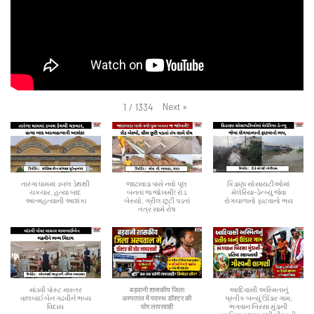
Next
»
1
/
1334
તારંગા ધામમાં ડબલ ડેથથી
જાટાવાડા પાસે નવો પૂલ
કિડાણા સોસાયટીઓમાં
ચકચાર, હત્યા બાદ
બનતા જ જોખમી! રોડ
મેલેરિયા-ડેન્ગ્યુ જેવા
આત્મહત્યાની આશંકા
બેસ્યો, ગ્રીલ છૂટી પડતાં
રોગચાળાનો ફાટવાનો ભય
તંત્ર સામે રોષ
માંડવી પોસ્ટ માસ્તર
बड़वानी शासकीय जिला
આદિવાસી અસ્મિતાનું
વાલબાઈબેન ગઢવીને ભવ્ય
अस्पताल में पदस्थ डॉक्टर की
પ્રતીક બન્યું ઊંડાર ગામ,
વિદાય
घोर लापरवाही
ભગવાન બિરસા મુંડાની