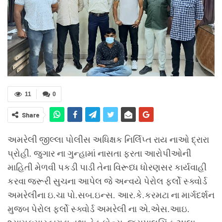
11
0
Share
અમરેલી જીલ્લા પોલીસ અધિક્ષક નિર્લિપ્ત રાય નાઓ દ્રારા
પ્રોહી. જુગાર ના ગુન્હામાં નાસતા ફરતા આરોપીઓની
માહિતી મેળવી પકડી પાડી તેના વિરૂધ્ધ ધોરણસર કાર્યવાહી
કરવા જરૂરી સુચના આપેલ જે અન્વયે પેરોલ ફર્લો સ્ક્વોર્ડ
અમરેલીના ઇ.ચા પો.સબ.ઇન્સ. આર.કે.કરમટા ના માર્ગદર્શન
મુજબ પેરોલ ફર્લો સ્ક્વોર્ડ અમરેલી ના એ.એસ.આઇ.