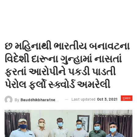
છ મહિનાથી ભારતીય બનાવટના
વિદેશી દારૂના ગુન્હામાં નાસતાં
ફરતાં આરોપીને પકડી પાડતી
પેરોલ ફર્લો સ્ક્વોર્ડ અમરેલી
गुजरात
Last updated
Oct 3, 2021
By
Bauddhikbharatnews@gmail.com