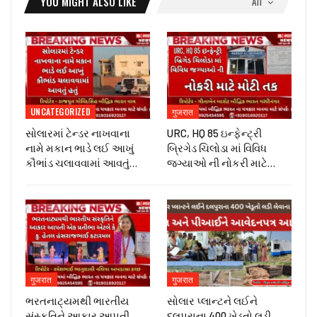
YOU MIGHT ALSO LIKE
All
UNCATEGORIZED
गुजरात
સોલારમાં ટેન્ડર નાખવાના
URC, HQ 85 ઇન્ફેન્ટ્રી
નામે મકાન ભાડે લઈ આખું
બ્રિગેડ ચિલોડા માં વિવિધ
કૌભાંડ ચલાવવામાં આવતું…
જગ્યાઓ ની નોકરી માટે…
गुजरात
गुजरात
ભરતનાટ્યમથી ભારતીય
સોલાર પ્લાન્ટને લઈને
સંસ્કૃતિને આકાર આપતી
દલપુરાના 400 ખેડૂતો લડી