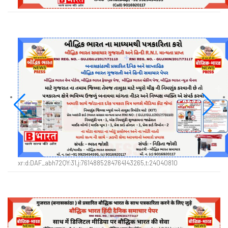
xr:d:DAF_abh72QY:31,j:7614885284764143265,t:24040810