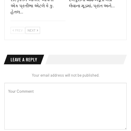
એક પ્રતીભા એટલે કે‌ કુ.
લેવાના મૂડમાં, પ્રાંત અને…
હેતલ…
PREV
NEXT
LEAVE A REPLY
Your email address will not be published.