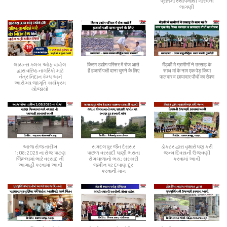
પ્રતિમા સ્થાપનાથી ગૌરવની
લાગણી
લાયન્સ ક્લબ ઓફ વાવોલ
किरण उद्योग परिसर में रोज आते
मेंड़की मे ग्रामीणों ने उत्साह के
દ્વારા વરિષ્ઠ નાગરિકો માટે
हैं हजारों पक्षी दाना चुगने के लिए
साथ मां के नाम एक पेड़ किया
નેત્ર નિદાન કેમ્પ અને
फलदार व छायादार पौधों का रोपण
આરોગ્ય જાગૃતિ કાર્યક્રમ
યોજાયો
આજ રોજ તારીખ
સગદલપુર જૈન દેરાસર
ડોકટર દ્વારા વૃક્ષારોપણ કરી
1:08:2026 ના રોજ પાટણ
પાછળ વરસાદી પાણી ભરાતા
જન્મ દિવસની ઉજવણી
જિલ્લામાં ભારે વરસાદ ની
રોગચાળાનો ભય; સરકારી
કરવામાં આવી
આગાહી કરવામાં આવી
જમીન પર દબાણ દૂર
કરવાની માંગ