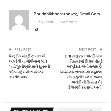
Bauddhikbharatnews@gmail.com
3725 Posts
4 Comments
PREV POST
NEXT POST
કેન્દ્રીય મંત્રી રૂપાલાએ
દાંતા તાલુકાના અંતરિયાળ
અમરેલી ના ગાંધીબાગ ખાતે
વિસ્તારમાં શિક્ષણ ક્ષેત્રે
ગાંધીજીનીપ્રતિમાને સુતરની
અગ્રેસર એવી રાજમણિ
આંટી પહેરાવી ભાવસભર
વિદ્યાલય સનાલી માં મહાત્મા
અંજલિ આપી
ગાંધીજીની ૧૫૨ મી જન્મ
જયંતી ની ઉત્સાહભેર
ઉજવણી કરવામાં આવી.