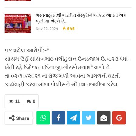
ભરતનાટ્યમથી ભારતીય સંસ્કૃતિને આકાર આપતી એક
પ્રતીભા એટલે કે‌…
Nov 22, 2024
646
પકડાયેલ આરોપીઃ-*
સોયમ ઉર્ફે સોયબભાઇ વલીહસન ઉનડજામ ઉ.વ.૨૩ ધંધો-
ખેતી રહે.ઉમેજ તા.ઉના જી.ગીરસોમનાથ* વાળો ને
તા.૦૨/૧૦/૨૦૨૧ ના રોજ મળી આવતા આગળની ઘટતી
કાર્યવાહી કરવા ખાંભા પોલીસને સોંપવા તજવીજ કરેલ.
11
0
Share