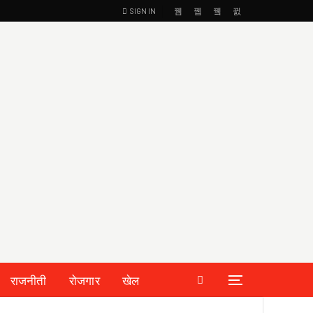
SIGN IN
राजनीती
रोजगार
खेल