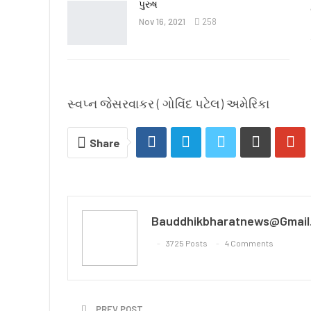
પુરુષ
Nov 16, 2021
258
સ્વપ્ન જેસરવાકર ( ગોવિંદ પટેલ) અમેરિકા
Share
Bauddhikbharatnews@gmail
3725 Posts
4 Comments
PREV POST