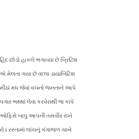
હિંદ છોડો હાકલે ભગાવ્યા છે બ્રિટિશ
એ મેલતા ગયા છે વા’લા ડાયાબિટિશ
મીઠાં મધ જેવાં વચનો જનતાને આપે
પગાર ભથ્થાં લેવા કરવેરાથી જ કાપે
ઓફિસે બાપુ આપની તસવીર રાખે
રોડ રસ્તામાં લાંચનું ગંગાજળ ચાખે