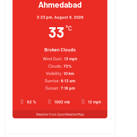
Ahmedabad
3:23 pm,
August 9, 2026
33
°C
Broken Clouds
Wind Gust:
13 mph
Clouds:
72%
Visibility:
10 km
Sunrise:
6:13 am
Sunset:
7:16 pm
52 %
1002 mb
12 mph
Weather from OpenWeatherMap