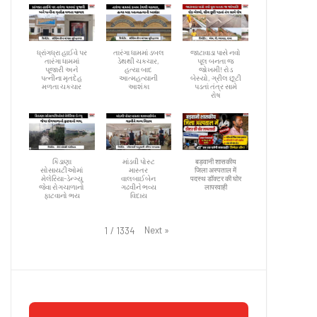
ધ્રાંગધ્રા હાઈવે પર
તારંગા ધામમાં ડબલ
જાટાવાડા પાસે નવો
તારંગા ધામમાં
ડેથથી ચકચાર,
પૂલ બનતા જ
પૂજારી અને
હત્યા બાદ
જોખમી! રોડ
પત્નીના મૃતદેહ
આત્મહત્યાની
બેસ્યો, ગ્રીલ છૂટી
મળતા ચકચાર
આશંકા
પડતાં તંત્ર સામે
રોષ
કિડાણા
માંડવી પોસ્ટ
बड़वानी शासकीय
સોસાયટીઓમાં
માસ્તર
जिला अस्पताल में
મેલેરિયા-ડેન્ગ્યુ
વાલબાઈબેન
पदस्थ डॉक्टर की घोर
જેવા રોગચાળાનો
ગઢવીને ભવ્ય
लापरवाही
ફાટવાનો ભય
વિદાય
Next
»
1
/
1334