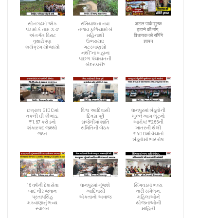
સોનગઢમાં ‘એક
રખિયાલના નવા
अटल पार्क शुल्क
પેડ માં કે નામ ૩.૦'
તળાવ ફળિયામાં બે
हटाने की मांग,
અંતર્ગત વિરાટ
મહિનાથી
विधायक को सौंपेंगे
વૃક્ષારોપણ
ઉભરાયઇ
ज्ञापन
કાર્યક્રમ યોજાયો
ગટરમાણસો
નથી”ના બહાના
પાછળ પંચાયતની
બેદરકારી?
છત્રાલ GIDCમાં
વિશ્વ આદિવાસી
ધાનપુરમાં ખેડૂતોની
નકલી ઘી કૌભાંડ:
દિવસ પૂર્વે
ખુલ્લેઆમ લૂંટનો
₹1.67 કરોડનો
સંજેલીમાં શાંતિ
આક્ષેપ! ₹266ની
શંકાસ્પદ જથ્થો
સમિતિની બેઠક
ખાતરની થેલી
જપ્ત
₹400માં વેચાતાં
ખેડૂતોમાં ભારે રોષ
16 વર્ષની દેશસેવા
ધાનપુરમાં ગૂંજશે
સિંગવડમાં ભવ્ય
બાદ વીર જવાન
આદિવાસી
નારી સંમેલન,
પ્રતાપસિંહ
એકતાનો અવાજ
મહિલાઓને
મકવાણાનું ભવ્ય
યોજનાઓની
સ્વાગત
માહિતી