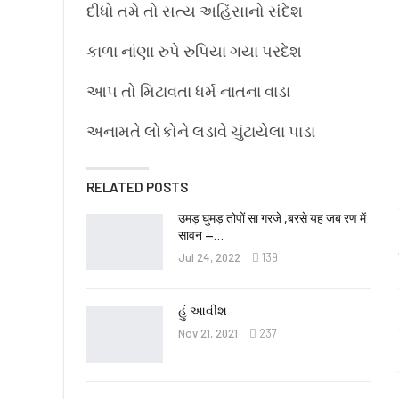
દીધો તમે તો સત્ય અહિંસાનો સંદેશ
કાળા નાંણા રુપે રુપિયા ગયા પરદેશ
આપ તો મિટાવતા ધર્મ નાતના વાડા
અનામતે લોકોને લડાવે ચુંટાયેલા પાડા
RELATED POSTS
उमड़ घुमड़ तोपों सा गरजे ,बरसे यह जब रण में
सावन —…
Jul 24, 2022
139
હું આવીશ
Nov 21, 2021
237