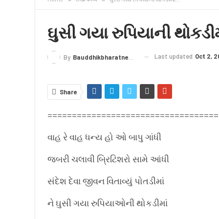
क्राइम
लेख/काव्य
शिक्षा
LIVE TV
TERMS
ઘુસી ગયા રુપિયાની થોકડી
Last updated
Oct 2, 2
By
Bauddhikbharatnews@gmail.com
Share
===================================
વાહ રે વાહ ધન્ય હો ઓ બાપુ ગાંધી
જબરી ચલાવી બ્રિટિશરો સામે આંધી
સંદેશ દેવા જીવન વિતાવ્યું પોતડીમાં
ને ઘુસી ગયા રુપિયાઓની થોકડીમાં