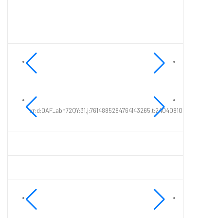
xr:d:DAF_abh72QY:31,j:7614885284764143265,t:24040810