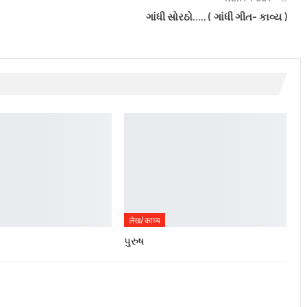
ગાંધી સોરઠો….. ( ગાંધી ગીત- કાવ્ય )
लेख/काव्य
પુરુષ