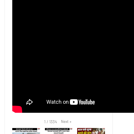
Next
»
1
/
1334