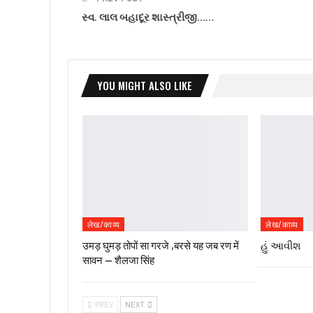
સ્વ. લાલ બહાદૂર શાસ્ત્રીજી……
YOU MIGHT ALSO LIKE
लेख/काव्य
लेख/काव्य
उमड़ घुमड़ तोपों सा गरजे ,बरसे यह जब रण में
હું આવીશ
सावन — शैलजा सिंह
PREV
NEXT