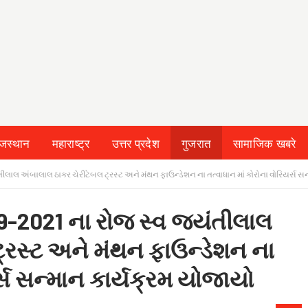
ाजस्थान
महाराष्ट्र
उत्तर प्रदेश
गुजरात
सामाजिक खबरे
તીલાલ અંબાલાલ ઠાકર ચેરીટેબલ ટ્રસ્ટ અને મંથન ફાઉન્ડેશન ના તત્વાધાન માં કોરોના વોરિયર્સ સ
-09-2021 ના રોજ સ્વ જયંતીલાલ
્રસ્ટ અને મંથન ફાઉન્ડેશન ના
ર્સ સન્માન કાર્યક્રમ યોજાયો