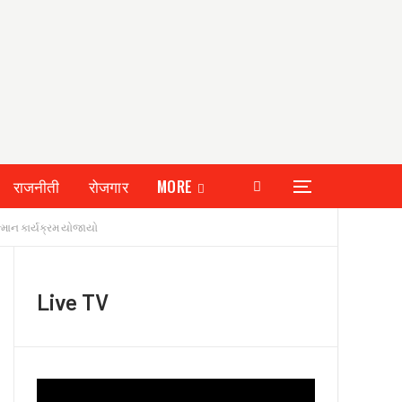
राजनीती
रोजगार
MORE
ન્માન કાર્યક્રમ યોજાયો
Live TV