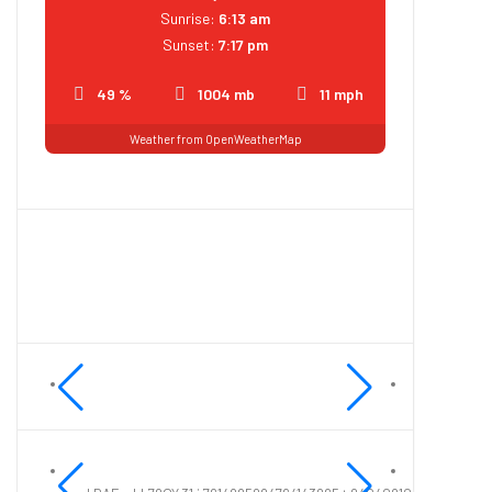
Sunrise:
6:13 am
Sunset:
7:17 pm
49 %
1004 mb
11 mph
Weather from OpenWeatherMap