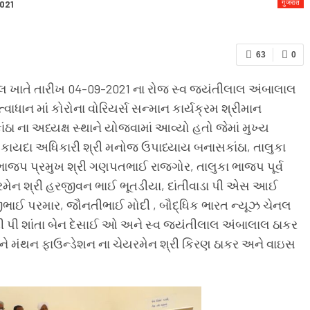
गुजरात
2021
63
0
્કૂલ ખાતે તારીખ 04-09-2021 ના રોજ સ્વ જયંતીલાલ અંબાલાલ
વાધાન માં કોરોના વોરિયર્સ સન્માન કાર્યક્રમ શ્રીમાન
ઠા ના અધ્યક્ષ સ્થાને યોજવામાં આવ્યો હતો જેમાં મુખ્ય
ાયદા અધિકારી શ્રી મનોજ ઉપાધ્યાય બનાસકાંઠા, તાલુકા
 ભાજપ પ્રમુખ શ્રી ગણપતભાઈ રાજગોર, તાલુકા ભાજપ પૂર્વ
 ચેયરમેન શ્રી હરજીવન ભાઈ ભૂતડીયા, દાંતીવાડા પી એસ આઈ
ાઈ પરમાર, જૌનતીભાઈ મોદી , બૌદ્ધિક ભારત ન્યૂઝ ચેનલ
ી ડી પી શાંતા બેન દેસાઈ ઓ અને સ્વ જયંતીલાલ અંબાલાલ ઠાકર
અને મંથન ફાઉન્ડેશન ના ચેયરમેન શ્રી કિરણ ઠાકર અને વાઇસ