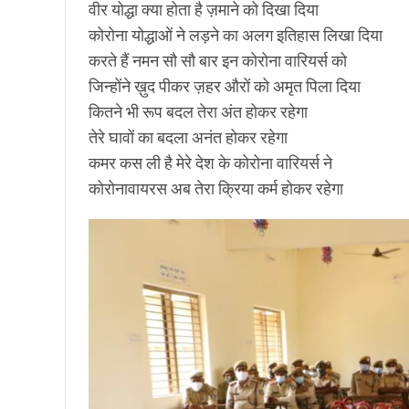
वीर योद्धा क्या होता है ज़माने को दिखा दिया
कोरोना योद्धाओं ने लड़ने का अलग इतिहास लिखा दिया
करते हैं नमन सौ सौ बार इन कोरोना वारियर्स को
जिन्होंने ख़ुद पीकर ज़हर औरों को अमृत पिला दिया
कितने भी रूप बदल तेरा अंत होकर रहेगा
तेरे घावों का बदला अनंत होकर रहेगा
कमर कस ली है मेरे देश के कोरोना वारियर्स ने
कोरोनावायरस अब तेरा क्रिया कर्म होकर रहेगा