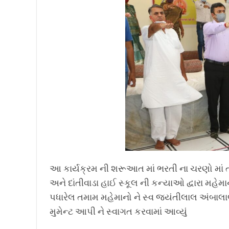
આ કાર્યક્રમ ની શરૂઆત માં ભરતી ના ચરણો માં તમ
અને દાંતીવાડા હાઈ સ્કૂલ ની કન્યાઓ દ્વારા મહેમા
પધારેલ તમામ મહેમાનો ને સ્વ જયંતીલાલ અંબાલાલ
મુમેન્ટ આપી ને સ્વાગત કરવામાં આવ્યું