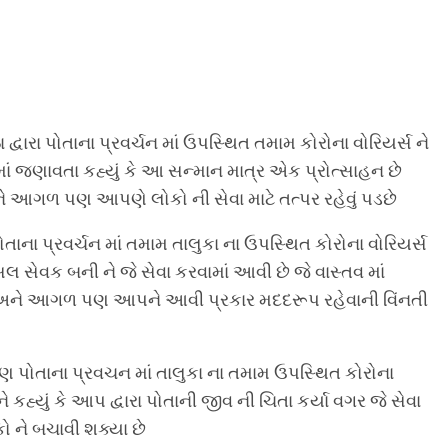
વારા પોતાના પ્રવર્ચન માં ઉપસ્થિત તમામ કોરોના વોરિયર્સ ને
ં જણાવતા કહ્યું કે આ સન્માન માત્ર એક પ્રોત્સાહન છે
ે આગળ પણ આપણે લોકો ની સેવા માટે તત્પર રહેવું પડછે
તાના પ્રવર્ચન માં તમામ તાલુકા ના ઉપસ્થિત કોરોના વોરિયર્સ
લ સેવક બની ને જે સેવા કરવામાં આવી છે જે વાસ્તવ માં
ું અને આગળ પણ આપને આવી પ્રકાર મદદરૂપ રહેવાની વિંનતી
 પોતાના પ્રવચન માં તાલુકા ના તમામ ઉપસ્થિત કોરોના
ે કહ્યું કે આપ દ્વારા પોતાની જીવ ની ચિતા કર્યા વગર જે સેવા
ો ને બચાવી શક્યા છે