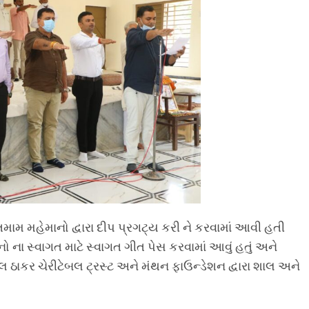
ામ મહેમાનો દ્વારા દીપ પ્રગટ્ય કરી ને કરવામાં આવી હતી
નો ના સ્વાગત માટે સ્વાગત ગીત પેસ કરવામાં આવું હતું અને
 ઠાકર ચેરીટેબલ ટ્રસ્ટ અને મંથન ફાઉન્ડેશન દ્વારા શાલ અને