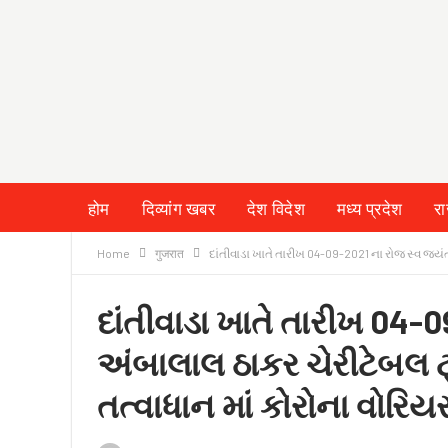
होम
दिव्यांग खबर
देश विदेश
मध्य प्रदेश
र
Home
गुजरात
દાંતીવાડા ખાતે તારીખ 04-09-2021 ના રોજ સ્વ જયં
દાંતીવાડા ખાતે તારીખ 04
અંબાલાલ ઠાકર ચેરીટેબલ ટ
તત્વાધાન માં કોરોના વોરિય