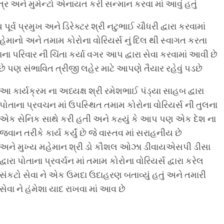
ત્ર અને મુમેન્ટો એનાયત કરી સન્માન કરવા માં આવું હતું
પૂર્વ પ્રમુખ અને ડિરેક્ટર શ્રી નટુભાઈ ચૌધરી દ્વારા કરવામાં
હેમાનો અને તમામ કોરોના વોરિયર્સ નું દિલ થી સ્વાગત કરતા
ના પરિવાર ની ચિંતા કર્યા વગર આપ દ્વારા સેવા કરવામાં આવી છે
 પણ સંભાવિત ત્રીજી લહેર માટે આપણે તૈયાર રહેવું પડછે
આ કાર્યક્રમ ના અધ્યક્ષ શ્રી રમેશભાઈ પંડ્યા સાહબ દ્વારા
પોતાના પ્રવચન માં ઉપસ્થિત તમામ કોરોના વોરિયર્સ ની તુલના
એક સેનિક સાથે કરી હતી અને કહ્યું કે આપ પણ એક દેશ ના
જવાન તરીકે કાર્ય કર્યું છે જે વાસ્તવ માં સરાહનીય છે
અને મુખ્ય મહેમાન શ્રી ડો કૌશલ ઓઝા ડીવાયએસપી ડીસા
દ્વારા પોતાના પ્રવર્ચન માં તમામ કોરોના વોરિયર્સ દ્વારા કરેલ
સંકટો સેવા ને એક ઉમદા ઉદાહરણ બતાવ્યું હતું અને તમારી
સેવા ને હંમેશા યાદ રાખવા માં આવ છે