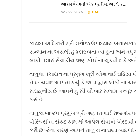
આકાર આપતી એક પ્રતીભા એટલે કે‌…
Nov 22, 2024
646
કાયદા અધિકારી શ્રી મનોજ ઉપાધ્યાય બનાસકાંઠા દ્
સન્માન ના અસલી હકદાર બતાવ્યા હતા અને વધુ મા
બાકી તમારું સેવાકીય ઋણ કોઈ ના ચૂકવી શકે અન
તાલુકા પંચાયત ના પ્રમુખ શ્રી રમેશભાઈ ઘડિયા પો
ને ધન્યવાદ આપતા કયું કે આપ દ્વારા લોકો ના અસ
સરાહનીય છે આપને હું સૌ સૌ બાર સલામ કરું છ
કરું છે
તાલુકા ભાજપ પ્રમુખ શ્રી ગણપતભાઈ રાજગોર પણ
વોરિયર્સ ના સંકટ કાલ માં આપેલ સેવા ને બિરદાવી ન
કરી છે જેના કારણં આપને તાલુકા ના ઘણા બાદ લોક