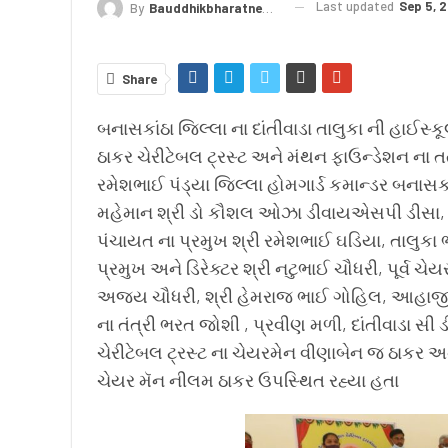
Last updated
Sep 5, 
By
Bauddhikbharatnews@gmail.com
Share
બનાસકાંઠા જિલ્લા ના દાંતીવાડા તાલુકા ની હાઈસ
ઠાકર ચેરીટેબલ ટ્રસ્ટ અને મંથન ફાઉન્ડેશન ના તત્
રમેશભાઈ પંડ્યા જિલ્લા હોમગાર્ડ કમાન્ડર બનાસકાં
મહેમાન શ્રી ડો કૌશલ ઓઝા ડીવાયએસપી ડીસા, ક
પંચાયત ના પ્રમુખ શ્રી રમેશભાઈ ઘડિયા, તાલુકા
પ્રમુખ અને ડિરેક્ટર શ્રી નટુભાઈ ચૌધરી, પૂર્વ
અજય ચૌધરી, શ્રી હેમરાજ ભાઈ ગોહિલ, આહાજીભ
ના તંત્રી ભરત જોશી , પ્રવીણ મળી, દાંતીવાડા સ
ચેરીટેબલ ટ્રસ્ટ ના ચેયરમેન વીણાબેન જ ઠાકર 
ચેયર મૅન નીલમ ઠાકર ઉપસ્થિત રહ્યા હતા