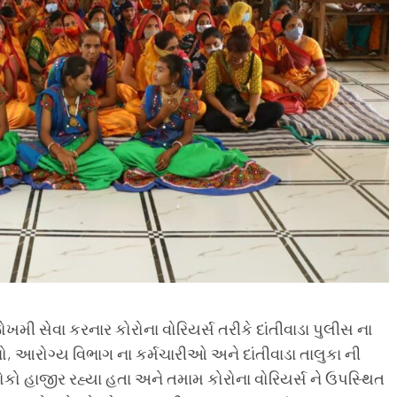
મી સેવા કરનાર કોરોના વોરિયર્સ તરીકે દાંતીવાડા પુલીસ ના
ાનો, આરોગ્ય વિભાગ ના કર્મચારીઓ અને દાંતીવાડા તાલુકા ની
કો હાજીર રહ્યા હતા અને તમામ કોરોના વોરિયર્સ ને ઉપસ્થિત