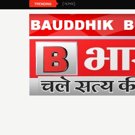
[ગઝલ]
TRENDING