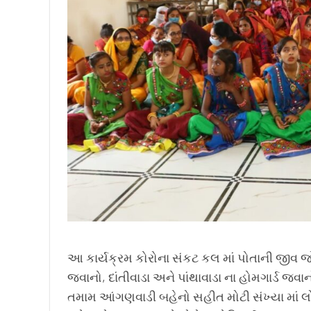
આ કાર્યક્રમ કોરોના સંકટ કલ માં પોતાની જીવ જોખ
જવાનો, દાંતીવાડા અને પાંથાવાડા ના હોમગાર્ડ જવ
તમામ આંગણવાડી બહેનો સહીત મોટી સંખ્યા માં લો