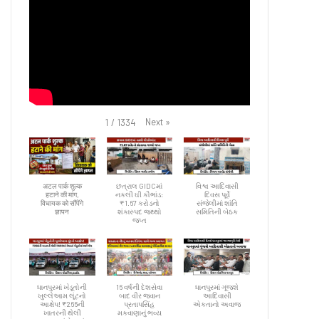
Next
»
1
/
1334
अटल पार्क शुल्क
છત્રાલ GIDCમાં
વિશ્વ આદિવાસી
हटाने की मांग,
નકલી ઘી કૌભાંડ:
દિવસ પૂર્વે
विधायक को सौंपेंगे
₹1.67 કરોડનો
સંજેલીમાં શાંતિ
ज्ञापन
શંકાસ્પદ જથ્થો
સમિતિની બેઠક
જપ્ત
ધાનપુરમાં ખેડૂતોની
16 વર્ષની દેશસેવા
ધાનપુરમાં ગૂંજશે
ખુલ્લેઆમ લૂંટનો
બાદ વીર જવાન
આદિવાસી
આક્ષેપ! ₹266ની
પ્રતાપસિંહ
એકતાનો અવાજ
ખાતરની થેલી
મકવાણાનું ભવ્ય