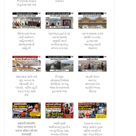
₹400માં વેચાતાં
સ્વાગત
ખેડૂતોમાં ભારે રોષ
સિંગવડમાં ભવ્ય
ધ્રાંગધ્રા હાઈવે પર
તારંગા ધામમાં ડબલ
નારી સંમેલન,
તારંગા ધામમાં
ડેથથી ચકચાર,
મહિલાઓને
પૂજારી અને
હત્યા બાદ
યોજનાઓની
પત્નીના મૃતદેહ
આત્મહત્યાની
માહિતી
મળતા ચકચાર
આશંકા
જાટાવાડા પાસે નવો
કિડાણા
માંડવી પોસ્ટ
પૂલ બનતા જ
સોસાયટીઓમાં
માસ્તર
જોખમી! રોડ
મેલેરિયા-ડેન્ગ્યુ
વાલબાઈબેન
બેસ્યો, ગ્રીલ છૂટી
જેવા રોગચાળાનો
ગઢવીને ભવ્ય
પડતાં તંત્ર સામે
ફાટવાનો ભય
વિદાય
રોષ
बड़वानी शासकीय
આદિવાસી
લાયન્સ ક્લબ
जिला अस्पताल में
અસ્મિતાનું પ્રતીક
ઓફ વાવોલ દ્વારા
पदस्थ डॉक्टर की घोर
બન્યું ઊંડાર ગામ,
વરિષ્ઠ નાગરિકો
लापरवाही
ભગવાન બિરસા
માટે નેત્ર નિદાન