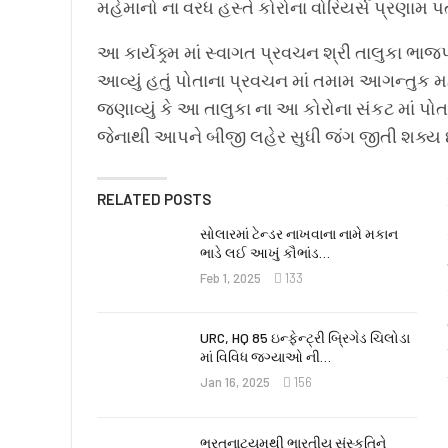
મહેમાનો ના વરધ હસ્તે કોરોના વોરિયર્સ પ્રણામ પ
આ કાર્યક્ર્મ માં સ્વાગત પ્રવચન શ્રી તાલુકા ભાજપ 
આવ્યું હતું પોતાના પ્રવચન માં તમામ આગન્તુક મ
જણાવ્યું કે આ તાલુકા ના આ કોરોના સંકટ માં પોતા
જેનાથી આપને બીજી લહેર સુધી જંગ જીતી શક્ય છે
RELATED POSTS
સોલારમાં ટેન્ડર નાખવાના નામે મકાન
ભાડે લઈ આખું કૌભાંડ…
Feb 1, 2025
133
URC, HQ 85 ઇન્ફેન્ટ્રી બ્રિગેડ ચિલોડા
માં વિવિધ જગ્યાઓ ની…
Jan 16, 2025
156
ભરતનાટ્યમથી ભારતીય સંસ્કૃતિને