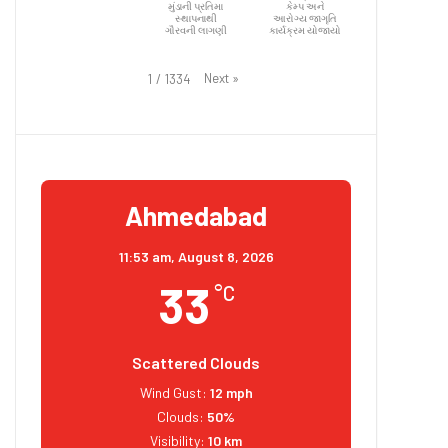
મુંડાની પ્રતિમા
કેમ્પ અને
સ્થાપનાથી
આરોગ્ય જાગૃતિ
ગૌરવની લાગણી
કાર્યક્રમ યોજાયો
Next
»
1
/
1334
Ahmedabad
11:53 am,
August 8, 2026
33
°C
Scattered Clouds
Wind Gust:
12 mph
Clouds:
50%
Visibility:
10 km