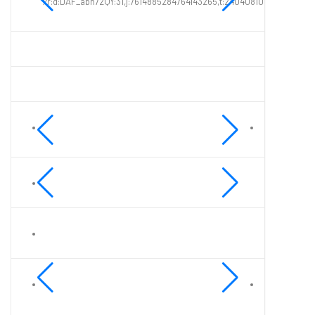
xr:d:DAF_abh72QY:31,j:7614885284764143265,t:24040810