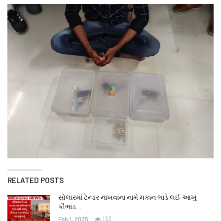
RELATED POSTS
સોલારમાં ટેન્ડર નાખવાના નામે મકાન ભાડે લઈ આખું
કૌભાંડ…
Feb 1, 2025
133