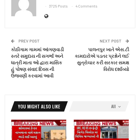
3725 Posts
4 Comments
PREV POST
NEXT POST
કોઠીગામ ગામમાં આંગણવાડી
પાલનપુર ખાતે એસ.ટી
સ્તરે સમુદાય ની સગર્ભા અને
કામદારોએ પડતર પ્રશ્નોને લઈ
ધાત્રી માતા ઓ દ્વારા માસિક
સુત્રોચાર કરી સરકાર સમક્ષ
હું પોષણ સંવાદ દિવસ ની
વિરોધ દર્શાવ્યો
ઉજવણી કરવામાં આવી
YOU MIGHT ALSO LIKE
All