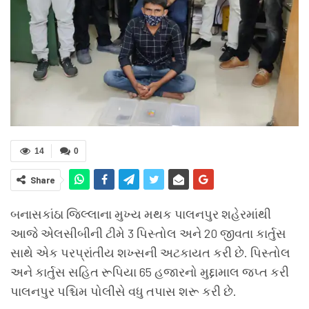
14
0
Share
બનાસકાંઠા જિલ્લાના મુખ્ય મથક પાલનપુર શહેરમાંથી
આજે એલસીબીની ટીમે 3 પિસ્તોલ અને 20 જીવતા કાર્તુસ
સાથે એક પરપ્રાંતીય શખ્સની અટકાયત કરી છે. પિસ્તોલ
અને કાર્તુસ સહિત રૂપિયા 65 હજારનો મુદ્દામાલ જપ્ત કરી
પાલનપુર પશ્ચિમ પોલીસે વધુ તપાસ શરૂ કરી છે.