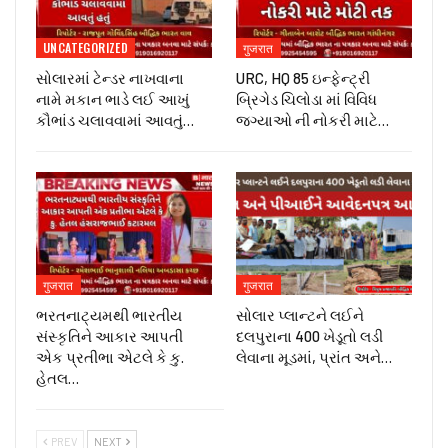
UNCATEGORIZED
गुजरात
સોલારમાં ટેન્ડર નાખવાના
URC, HQ 85 ઇન્ફેન્ટ્રી
નામે મકાન ભાડે લઈ આખું
બ્રિગેડ ચિલોડા માં વિવિધ
કૌભાંડ ચલાવવામાં આવતું…
જગ્યાઓ ની નોકરી માટે…
गुजरात
गुजरात
ભરતનાટ્યમથી ભારતીય
સોલાર પ્લાન્ટને લઈને
સંસ્કૃતિને આકાર આપતી
દલપુરાના 400 ખેડૂતો લડી
એક પ્રતીભા એટલે કે‌ કુ.
લેવાના મૂડમાં, પ્રાંત અને…
હેતલ…
PREV
NEXT