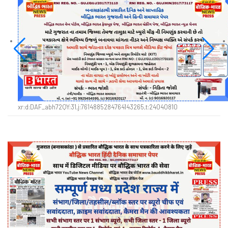
xr:d:DAF_abh72QY:31,j:7614885284764143265,t:24040810