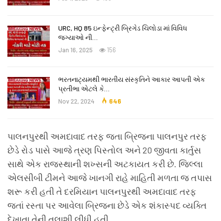
URC, HQ 85 ઇન્ફેન્ટ્રી બ્રિગેડ ચિલોડા માં વિવિધ
જગ્યાઓ ની…
Jan 16, 2025
156
ભરતનાટ્યમથી ભારતીય સંસ્કૃતિને આકાર આપતી એક
પ્રતીભા એટલે કે‌…
Nov 22, 2024
646
પાલનપુરથી અમદાવાદ તરફ જતા બ્રિજના પાલનપુર તરફ
છેડે રોડ પાસે આજે ત્રણ પિસ્તોલ અને 20 જીવતા કાર્તુસ
સાથે એક રાજસ્થાની શખ્સની અટકાયત કરી છે. જિલ્લા
એલસીબી ટીમને આજે ખાનગી રાહે માહિતી મળતા જ તપાસ
શરૂ કરી હતી તે દરમિયાન પાલનપુરથી અમદાવાદ તરફ
જતાં રસ્તા પર આવેલા બ્રિજના છેડે એક શંકાસ્પદ વ્યક્તિ
દેખાતા તેની તલાશી લીધી હતી.