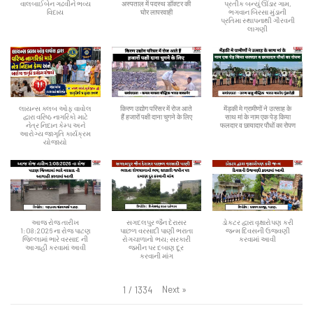
વાલબાઈબેન ગઢવીને ભવ્ય
अस्पताल में पदस्थ डॉक्टर की
પ્રતીક બન્યું ઊંડાર ગામ,
વિદાય
घोर लापरवाही
ભગવાન બિરસા મુંડાની
પ્રતિમા સ્થાપનાથી ગૌરવની
લાગણી
લાયન્સ ક્લબ ઓફ વાવોલ
किरण उद्योग परिसर में रोज आते
मेंड़की मे ग्रामीणों ने उत्साह के
દ્વારા વરિષ્ઠ નાગરિકો માટે
हैं हजारों पक्षी दाना चुगने के लिए
साथ मां के नाम एक पेड़ किया
નેત્ર નિદાન કેમ્પ અને
फलदार व छायादार पौधों का रोपण
આરોગ્ય જાગૃતિ કાર્યક્રમ
યોજાયો
આજ રોજ તારીખ
સગદલપુર જૈન દેરાસર
ડોકટર દ્વારા વૃક્ષારોપણ કરી
1:08:2026 ના રોજ પાટણ
પાછળ વરસાદી પાણી ભરાતા
જન્મ દિવસની ઉજવણી
જિલ્લામાં ભારે વરસાદ ની
રોગચાળાનો ભય; સરકારી
કરવામાં આવી
આગાહી કરવામાં આવી
જમીન પર દબાણ દૂર
કરવાની માંગ
Next
»
1
/
1334