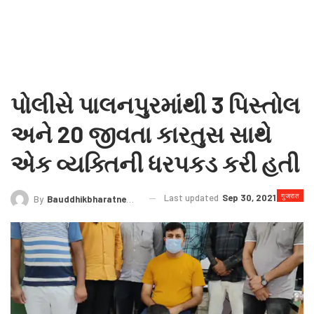
પોલીસે પાલનપુરમાંથી 3 પિસ્તોલ
અને 20 જીવતા કારતુસ સાથે
એક વ્યક્તિની ધરપકડ કરી હતી
गुजरात
Last updated
Sep 30, 2021
By
Bauddhikbharatnews@gmail.com