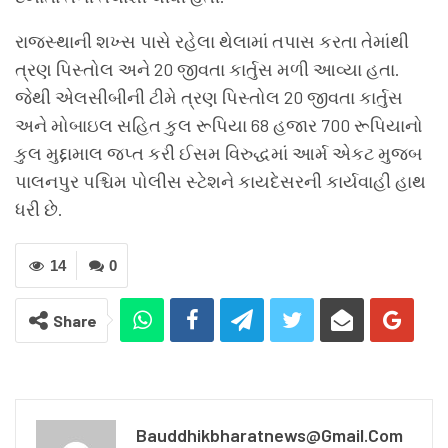
રાજસ્થાની શખ્સ પાસે રહેલા થેલામાં તપાસ કરતા તેમાંથી
ત્રણ પિસ્તોલ અને 20 જીવતા કાર્તુસ મળી આવ્યા હતા.
જેથી એલસીબીની ટીમે ત્રણ પિસ્તોલ 20 જીવતા કાર્તુસ
અને મોબાઇલ સહિત કુલ રૂપિયા 68 હજાર 700 રૂપિયાનો
કુલ મુદ્દામાલ જપ્ત કરી ઈસમ વિરુદ્ધમાં આર્મ એકટ મુજબ
પાલનપુર પશ્ચિમ પોલીસ સ્ટેશને કાયદેસરની કાર્યવાહી હાથ
ધરી છે.
14
0
Share
Bauddhikbharatnews@gmail.com