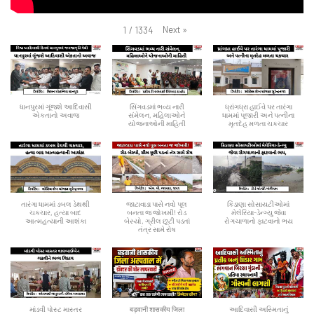
Next
»
1
/
1334
ધાનપુરમાં ગૂંજશે આદિવાસી
સિંગવડમાં ભવ્ય નારી
ધ્રાંગધ્રા હાઈવે પર તારંગા
એકતાનો અવાજ
સંમેલન, મહિલાઓને
ધામમાં પૂજારી અને પત્નીના
યોજનાઓની માહિતી
મૃતદેહ મળતા ચકચાર
તારંગા ધામમાં ડબલ ડેથથી
જાટાવાડા પાસે નવો પૂલ
કિડાણા સોસાયટીઓમાં
ચકચાર, હત્યા બાદ
બનતા જ જોખમી! રોડ
મેલેરિયા-ડેન્ગ્યુ જેવા
આત્મહત્યાની આશંકા
બેસ્યો, ગ્રીલ છૂટી પડતાં
રોગચાળાનો ફાટવાનો ભય
તંત્ર સામે રોષ
માંડવી પોસ્ટ માસ્તર
बड़वानी शासकीय जिला
આદિવાસી અસ્મિતાનું