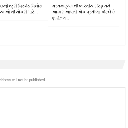
ન્ફેન્ટ્રી બ્રિગેડ ચિલોડા
ભરતનાટ્યમથી ભારતીય સંસ્કૃતિને
ગ્યાઓ ની નોકરી માટે…
આકાર આપતી એક પ્રતીભા એટલે કે‌
કુ. હેતલ…
ddress will not be published.