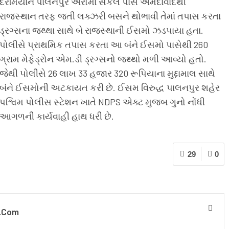
દરમિયાન પાલનપુર એરોમા સર્કલ પાસે અમદાવાદથી
રાજસ્થાન તરફ જતી લક્ઝરી બસને થોભાવી તેમાં તપાસ કરતા
ડ્રગ્સના જથ્થા સાથે બે રાજસ્થાની ઈસમો ઝડપાયા હતા.
પોલીસે પ્રાથમિક તપાસ કરતા આ બંને ઈસમો પાસેથી 260
ગ્રામ મેફેડ્રોન એમ.ડી ડ્રગ્સનો જથ્થો મળી આવ્યો હતો.
જેથી પોલીસે 26 લાખ 33 હજાર 320 રૂપિયાના મુદ્દામાલ સાથે
બંને ઈસમોની અટકાયત કરી છે. ઈસમ વિરુદ્ધ પાલનપુર શહેર
પશ્વિમ પોલીસ સ્ટેશન ખાતે NDPS એક્ટ મુજબ ગુનો નોંધી
આગળની કાર્યવાહી હાથ ધરી છે.
29
0
.com