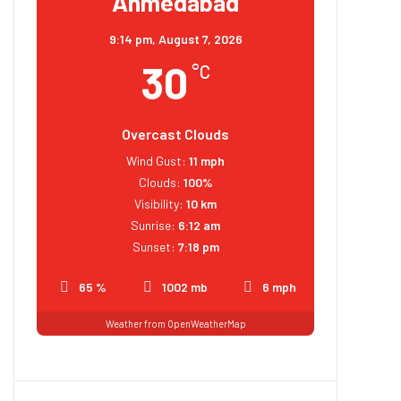
Ahmedabad
9:14 pm,
August 7, 2026
30
°C
Overcast Clouds
Wind Gust:
11 mph
Clouds:
100%
Visibility:
10 km
Sunrise:
6:12 am
Sunset:
7:18 pm
65 %
1002 mb
6 mph
Weather from OpenWeatherMap