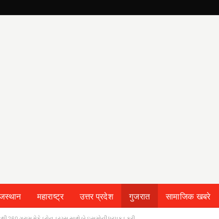
ाजस्थान
महाराष्ट्र
उत्तर प्रदेश
गुजरात
सामाजिक खबरे
60 ગ્રામ મેફેડ્રોન ડ્રગ્સ સાથે બે ઇસમોની ધરપકડ કરી