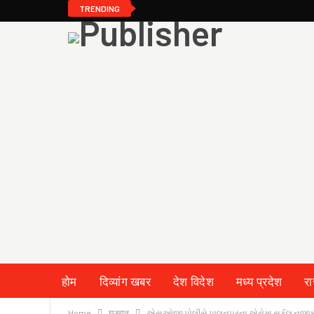
TRENDING
होम
दिव्यांग खबर
देश विदेश
मध्य प्रदेश
र
Home
गुजरात
એસઓજી પોલીસે પાલનપુરના એરોમા સર્કલ નજીકથી 2