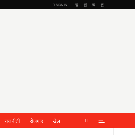
SIGN IN
राजनीती
रोजगार
खेल