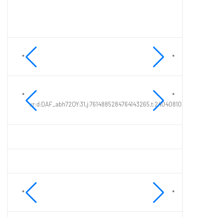
xr:d:DAF_abh72QY:31,j:7614885284764143265,t:24040810