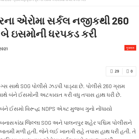
 & CONDITION
ના એરોમા સર્કલ નજીકથી 260
ાથે બે ઇસમોની ધરપકડ કરી
गुजरात
 2021
29
0
્રગ્સ સાથે SOG પોલીસે ઝડપી પાડ્યા છે. પોલીસે 260 ગ્રામ
લ સાથે બંને ઈસમોની અટકાયત કરી વધુ તપાસ હાથ ધરી છે.
બંને ઈસમો વિરૂદ્ધ NDPS એક્ટ મુજબ ગુનો નોંધાયો
બનાસકાંઠા જિલ્લા SOG અને પાલનપુર શહેર પશ્ચિમ પોલીસને
બાતમી મળી હતી, જેને લઈ ખાનગી રાહે તપાસ હાથ ધરી હતી. તે