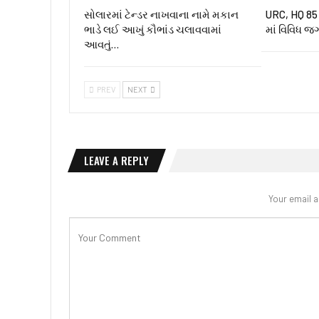
સોલારમાં ટેન્ડર નાખવાના નામે મકાન
URC, HQ 85 ઇ
ભાડે લઈ આખું કૌભાંડ ચલાવવામાં
માં વિવિધ જ
આવતું…
PREV
NEXT
LEAVE A REPLY
Your email a