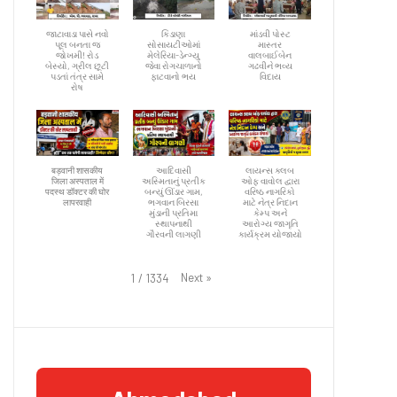
જાટાવાડા પાસે નવો
કિડાણા
માંડવી પોસ્ટ
પૂલ બનતા જ
સોસાયટીઓમાં
માસ્તર
જોખમી! રોડ
મેલેરિયા-ડેન્ગ્યુ
વાલબાઈબેન
બેસ્યો, ગ્રીલ છૂટી
જેવા રોગચાળાનો
ગઢવીને ભવ્ય
પડતાં તંત્ર સામે
ફાટવાનો ભય
વિદાય
રોષ
बड़वानी शासकीय
આદિવાસી
લાયન્સ ક્લબ
जिला अस्पताल में
અસ્મિતાનું પ્રતીક
ઓફ વાવોલ દ્વારા
पदस्थ डॉक्टर की घोर
બન્યું ઊંડાર ગામ,
વરિષ્ઠ નાગરિકો
लापरवाही
ભગવાન બિરસા
માટે નેત્ર નિદાન
મુંડાની પ્રતિમા
કેમ્પ અને
સ્થાપનાથી
આરોગ્ય જાગૃતિ
ગૌરવની લાગણી
કાર્યક્રમ યોજાયો
Next
»
1
/
1334