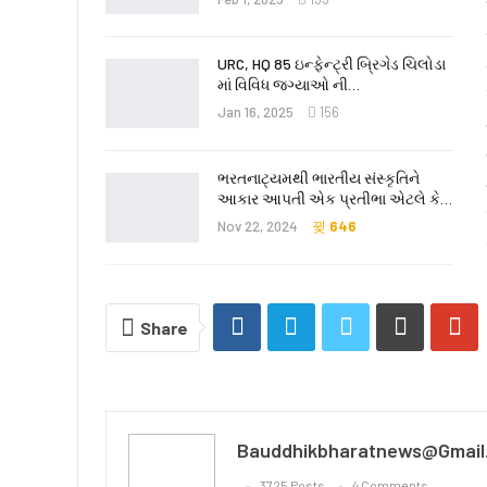
URC, HQ 85 ઇન્ફેન્ટ્રી બ્રિગેડ ચિલોડા
માં વિવિધ જગ્યાઓ ની…
Jan 16, 2025
156
ભરતનાટ્યમથી ભારતીય સંસ્કૃતિને
આકાર આપતી એક પ્રતીભા એટલે કે‌…
Nov 22, 2024
646
Share
Bauddhikbharatnews@gmail
3725 Posts
4 Comments