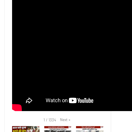
Next
»
1
/
1334