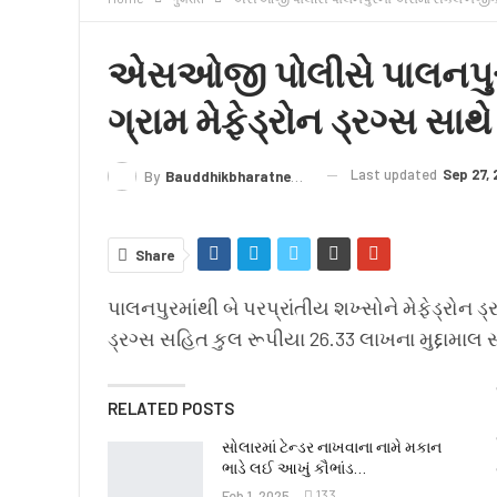
क्राइम
लेख/काव्य
शिक्षा
LIVE TV
TERMS
એસઓજી પોલીસે પાલનપુર
ગ્રામ મેફેડ્રોન ડ્રગ્સ સ
Last updated
Sep 27,
By
Bauddhikbharatnews@gmail.com
Share
પાલનપુરમાંથી બે પરપ્રાંતીય શખ્સોને મેફેડ્રોન ડ
ડ્રગ્સ સહિત કુલ રૂપીયા 26.33 લાખના મુદ્દામા
RELATED POSTS
સોલારમાં ટેન્ડર નાખવાના નામે મકાન
ભાડે લઈ આખું કૌભાંડ…
Feb 1, 2025
133