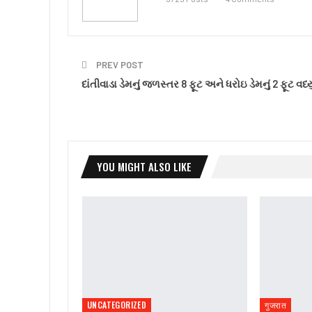
PREV POST
દાંતીવાડા ડેમનું જળસ્તર 8 ફૂટ અને ધરોઇ ડેમનું 2 ફૂટ વધ્યુ
YOU MIGHT ALSO LIKE
UNCATEGORIZED
गुजरात