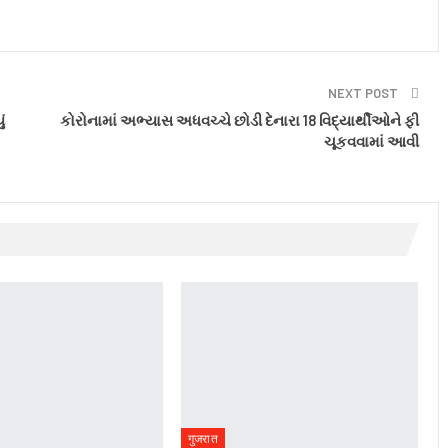
NEXT POST
ં
કોરોનામાં અભ્યાસ અધવચ્ચે છોડી દેનારા 18 વિદ્યાર્થીઓને ફી
ચૂકવવામાં આવી
गुजरात