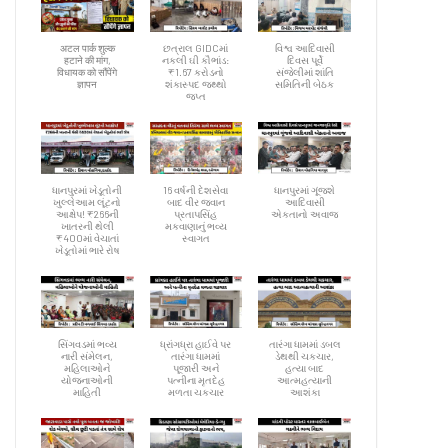
अटल पार्क शुल्क
છત્રાલ GIDCમાં
વિશ્વ આદિવાસી
हटाने की मांग,
નકલી ઘી કૌભાંડ:
દિવસ પૂર્વે
विधायक को सौंपेंगे
₹1.67 કરોડનો
સંજેલીમાં શાંતિ
ज्ञापन
શંકાસ્પદ જથ્થો
સમિતિની બેઠક
જપ્ત
ધાનપુરમાં ખેડૂતોની
16 વર્ષની દેશસેવા
ધાનપુરમાં ગૂંજશે
ખુલ્લેઆમ લૂંટનો
બાદ વીર જવાન
આદિવાસી
આક્ષેપ! ₹266ની
પ્રતાપસિંહ
એકતાનો અવાજ
ખાતરની થેલી
મકવાણાનું ભવ્ય
₹400માં વેચાતાં
સ્વાગત
ખેડૂતોમાં ભારે રોષ
સિંગવડમાં ભવ્ય
ધ્રાંગધ્રા હાઈવે પર
તારંગા ધામમાં ડબલ
નારી સંમેલન,
તારંગા ધામમાં
ડેથથી ચકચાર,
મહિલાઓને
પૂજારી અને
હત્યા બાદ
યોજનાઓની
પત્નીના મૃતદેહ
આત્મહત્યાની
માહિતી
મળતા ચકચાર
આશંકા