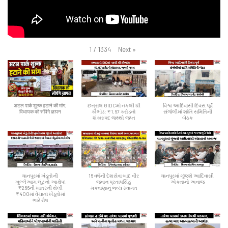
Next
»
1
/
1334
अटल पार्क शुल्क हटाने की मांग,
છત્રાલ GIDCમાં નકલી ઘી
વિશ્વ આદિવાસી દિવસ પૂર્વે
विधायक को सौंपेंगे ज्ञापन
કૌભાંડ: ₹1.67 કરોડનો
સંજેલીમાં શાંતિ સમિતિની
શંકાસ્પદ જથ્થો જપ્ત
બેઠક
ધાનપુરમાં ખેડૂતોની
16 વર્ષની દેશસેવા બાદ વીર
ધાનપુરમાં ગૂંજશે આદિવાસી
ખુલ્લેઆમ લૂંટનો આક્ષેપ!
જવાન પ્રતાપસિંહ
એકતાનો અવાજ
₹266ની ખાતરની થેલી
મકવાણાનું ભવ્ય સ્વાગત
₹400માં વેચાતાં ખેડૂતોમાં
ભારે રોષ