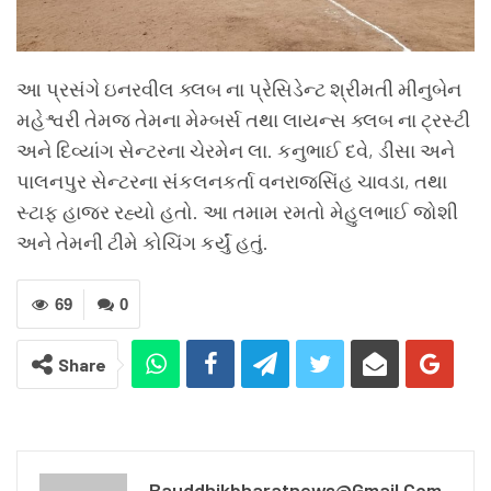
આ પ્રસંગે ઇનરવીલ ક્લબ ના પ્રેસિડેન્ટ શ્રીમતી મીનુબેન
મહેશ્વરી તેમજ તેમના મેમ્બર્સ તથા લાયન્સ ક્લબ ના ટ્રસ્ટી
અને દિવ્યાંગ સેન્ટરના ચેરમેન લા. કનુભાઈ દવે, ડીસા અને
પાલનપુર સેન્ટરના સંકલનકર્તા વનરાજસિંહ ચાવડા, તથા
સ્ટાફ હાજર રહ્યો હતો. આ તમામ રમતો મેહુલભાઈ જોશી
અને તેમની ટીમે કોચિંગ કર્યું હતું.
69
0
Share
Bauddhikbharatnews@gmail.com