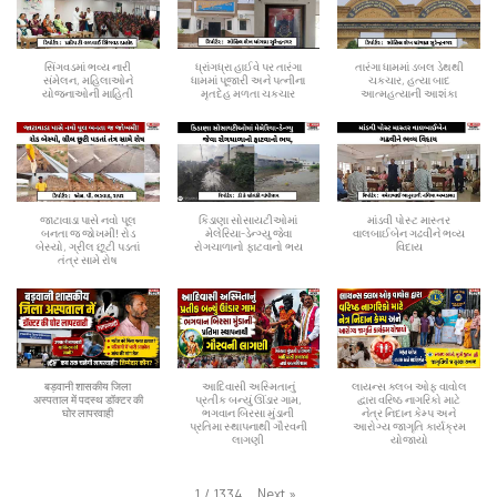
સિંગવડમાં ભવ્ય નારી
ધ્રાંગધ્રા હાઈવે પર તારંગા
તારંગા ધામમાં ડબલ ડેથથી
સંમેલન, મહિલાઓને
ધામમાં પૂજારી અને પત્નીના
ચકચાર, હત્યા બાદ
યોજનાઓની માહિતી
મૃતદેહ મળતા ચકચાર
આત્મહત્યાની આશંકા
જાટાવાડા પાસે નવો પૂલ
કિડાણા સોસાયટીઓમાં
માંડવી પોસ્ટ માસ્તર
બનતા જ જોખમી! રોડ
મેલેરિયા-ડેન્ગ્યુ જેવા
વાલબાઈબેન ગઢવીને ભવ્ય
બેસ્યો, ગ્રીલ છૂટી પડતાં
રોગચાળાનો ફાટવાનો ભય
વિદાય
તંત્ર સામે રોષ
बड़वानी शासकीय जिला
આદિવાસી અસ્મિતાનું
લાયન્સ ક્લબ ઓફ વાવોલ
अस्पताल में पदस्थ डॉक्टर की
પ્રતીક બન્યું ઊંડાર ગામ,
દ્વારા વરિષ્ઠ નાગરિકો માટે
घोर लापरवाही
ભગવાન બિરસા મુંડાની
નેત્ર નિદાન કેમ્પ અને
પ્રતિમા સ્થાપનાથી ગૌરવની
આરોગ્ય જાગૃતિ કાર્યક્રમ
લાગણી
યોજાયો
Next
»
1
/
1334