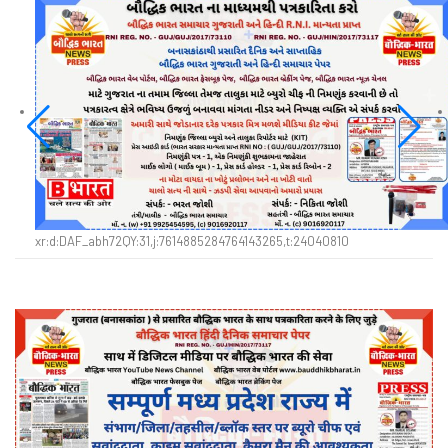
xr:d:DAF_abh72QY:31,j:7614885284764143265,t:24040810