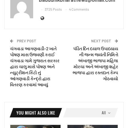
3725 Posts
4 Comments
PREV POST
NEXT POST
ચંગવાડા આગણવાડી-2 ખાતે
પંડિત દિન દયાલ ઉપાધ્યાય
પોષણ માસ ઉજવણી કરાઈ
ની જન્મ જયંતી નિમિત્તે
ચંગવાડા ગામે ગુજરાત સરકાર
અંબાજી ભાજપા મહિલા
દ્વારા ચાલુ માસે પોષણ અને
મોરચા અને અંબાજી શહેર
ન્યુટ્રીશન કિટો નું
ભાજપા દ્વારા રક્તદાન કેમ્પ
આંગણવાડી કેન્દ્રો દ્વારા
ગોઠવાયો
વિતરણ કરવામાં આવ્યું
YOU MIGHT ALSO LIKE
All