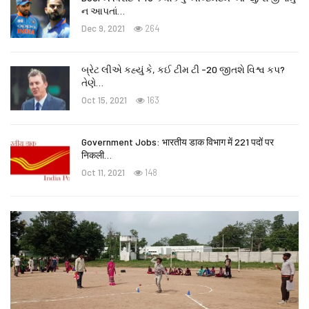
ન આપતાં…
Dec 9, 2021
264
બ્રેટ લીએ કહ્યું કે, કઈ ટીમ ટી -20 જીતશે વિશ્વ કપ?
તેણે
…
Oct 15, 2021
163
Government Jobs: भारतीय डाक विभाग में 221 पदों पर
निकली…
Oct 11, 2021
148