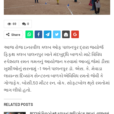
69
0
Share
આજ રોજ ઇનરવીલ ક્લબ ઓફ પાલનપુર દ્રારા જ્યોર્જ
ફિફથ ક્લબ પાલનપુર ખાતે મંદબુદ્ધિ બાળકો માટે વિવિધ
સ્પેશ્યલ રમત ગમતનું આયોજન કરવામાં આવ્યું.જેમાં ડીસા
ખુશીઓનું સરનામું -1 અને પાલનપુર ડૉ. એસ. કે. મેવાડા
લાયન્સ દિવ્યાંગ સેન્ટરના બાળકોએવિવિધ રમતો જેવી કે
ગોળાફેક, બોસી,50 મીટર રન, વોક, સોફ્ટબોલ થ્રો રમતોમાં
ભાગ લીધો હતો.
RELATED POSTS
BCCIએ વિરાટને 48 કલાકનું અલ્ટિમેટમ આપ્યું, રાજીનામું