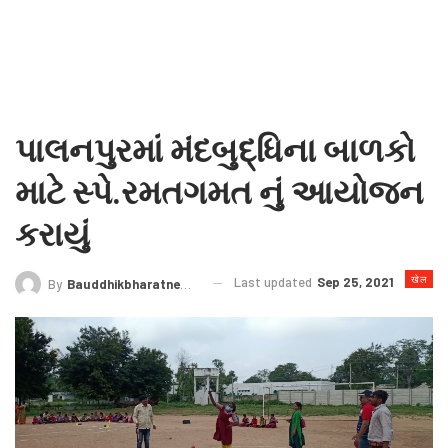
પાલનપુરમાં મંદબુદ્ધિના બાળકો
માટે સ્પે.રમતગમત નું આયોજન
કરાયું
खेल
Last updated
Sep 25, 2021
By
Bauddhikbharatnews@gmail.com