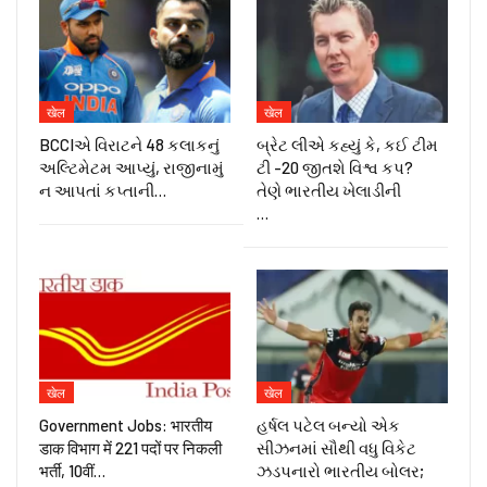
खेल
खेल
BCCIએ વિરાટને 48 કલાકનું
બ્રેટ લીએ કહ્યું કે, કઈ ટીમ
અલ્ટિમેટમ આપ્યું, રાજીનામું
ટી -20 જીતશે વિશ્વ કપ?
ન આપતાં કપ્તાની…
તેણે ભારતીય ખેલાડીની
…
खेल
खेल
Government Jobs: भारतीय
હર્ષલ પટેલ બન્યો એક
डाक विभाग में 221 पदों पर निकली
સીઝનમાં સૌથી વધુ વિકેટ
भर्ती, 10वीं…
ઝડપનારો ભારતીય બોલર;