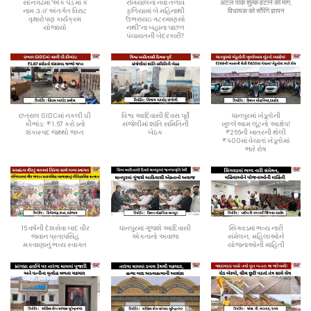
સોનગઢમાં ‘એક પેડ માં કે
રખિયાલના નવા તળાવ
अटल पार्क शुल्क हटाने की मांग,
નામ ૩.૦' અંતર્ગત વિરાટ
ફળિયામાં બે મહિનાથી
विधायक को सौंपेंगे ज्ञापन
વૃક્ષારોપણ કાર્યક્રમ
ઉભરાયઇ ગટરમાણસો
યોજાયો
નથી”ના બહાના પાછળ
પંચાયતની બેદરકારી?
છત્રાલ GIDCમાં નકલી ઘી
વિશ્વ આદિવાસી દિવસ પૂર્વે
ધાનપુરમાં ખેડૂતોની
કૌભાંડ: ₹1.67 કરોડનો
સંજેલીમાં શાંતિ સમિતિની
ખુલ્લેઆમ લૂંટનો આક્ષેપ!
શંકાસ્પદ જથ્થો જપ્ત
બેઠક
₹266ની ખાતરની થેલી
₹400માં વેચાતાં ખેડૂતોમાં
ભારે રોષ
16 વર્ષની દેશસેવા બાદ વીર
ધાનપુરમાં ગૂંજશે આદિવાસી
સિંગવડમાં ભવ્ય નારી
જવાન પ્રતાપસિંહ
એકતાનો અવાજ
સંમેલન, મહિલાઓને
મકવાણાનું ભવ્ય સ્વાગત
યોજનાઓની માહિતી