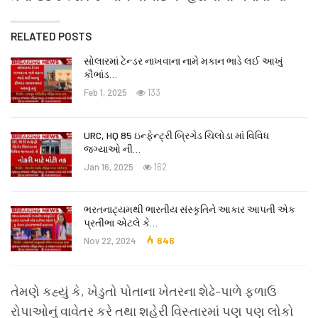
RELATED POSTS
સોલારમાં ટેન્ડર નાખવાના નામે મકાન ભાડે લઈ આખું
કૌભાંડ…
Feb 1, 2025
133
URC, HQ 85 ઇન્ફેન્ટ્રી બ્રિગેડ ચિલોડા માં વિવિધ
જગ્યાઓ ની…
Jan 16, 2025
162
ભરતનાટ્યમથી ભારતીય સંસ્કૃતિને આકાર આપતી એક
પ્રતીભા એટલે કે‌…
Nov 22, 2024
646
તેમણે કહ્યું કે, ખેડુતો પોતાના ખેતરના શેઢે-પાળે ફળાઉ
રોપાઓનું વાવેતર કરે તથા શહેરી વિસ્તારમાં પણ પણ લોકો