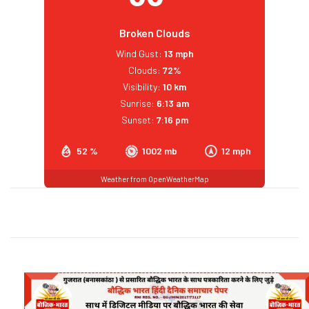
Broken Clouds
Wind Gust:
13 mph
Clouds:
72%
Visibility:
10 km
Sunrise:
6:13 am
Sunset:
7:16 pm
52 %
1002 mb
12 mph
Weather from OpenWeatherMap