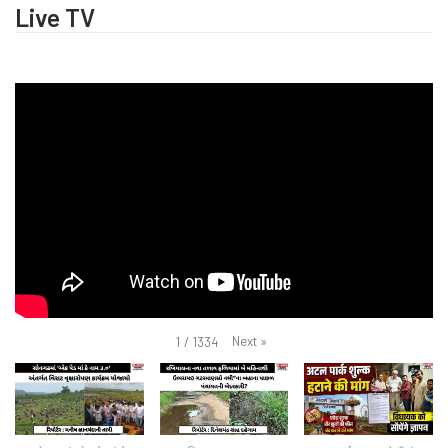
Live TV
Next
»
1
/
1334