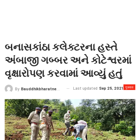
બનાસકાંઠા કલેક્ટરના હસ્તે
અંબાજી ગબ્બર અને કોટેશ્વરમાં
વૃક્ષારોપણ કરવામાં આવ્યું હતું
गुजरात
Last updated
Sep 25, 2021
By
Bauddhikbharatnews@gmail.com