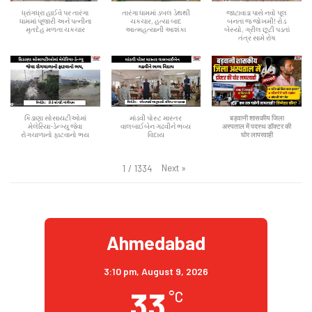
ધ્રાંગધ્રા હાઈવે પર તારંગા
તારંગા ધામમાં ડબલ ડેથથી
જાટાવાડા પાસે નવો પૂલ
ધામમાં પૂજારી અને પત્નીના
ચકચાર, હત્યા બાદ
બનતા જ જોખમી! રોડ
મૃતદેહ મળતા ચકચાર
આત્મહત્યાની આશંકા
બેસ્યો, ગ્રીલ છૂટી પડતાં
તંત્ર સામે રોષ
કિડાણા સોસાયટીઓમાં
માંડવી પોસ્ટ માસ્તર
बड़वानी शासकीय जिला
મેલેરિયા-ડેન્ગ્યુ જેવા
વાલબાઈબેન ગઢવીને ભવ્ય
अस्पताल में पदस्थ डॉक्टर की
રોગચાળાનો ફાટવાનો ભય
વિદાય
घोर लापरवाही
Next
»
1
/
1334
Ahmedabad
3:10 pm,
August 9, 2026
33
°C