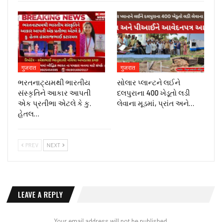
गुजरात
गुजरात
ભરતનાટ્યમથી ભારતીય
સોલાર પ્લાન્ટને લઈને
સંસ્કૃતિને આકાર આપતી
દલપુરાના 400 ખેડૂતો લડી
એક પ્રતીભા એટલે કે‌ કુ.
લેવાના મૂડમાં, પ્રાંત અને…
હેતલ…
PREV
NEXT
LEAVE A REPLY
Your email address will not be published.