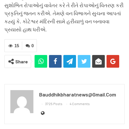
સુશોભિત રોપાઓનું વાવેતર કરે તે રીતે રોપાઓનું વિતરણ કરી
પ્રકૃતિનું જતન કરીએ. તેમણે વન વિભાગને સુચના આપતાં
કહ્યું કે, કોટેશ્વર મંદિરની સામે હરીયાળું વન બનાવવા
પ્રયાસો હાથ ધરીએ.
15
0
Share
Bauddhikbharatnews@gmail.com
3725 Posts
4 Comments