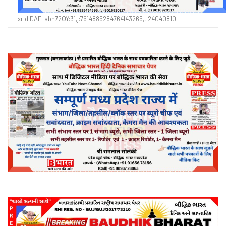
xr:d:DAF_abh72QY:31,j:7614885284764143265,t:24040810