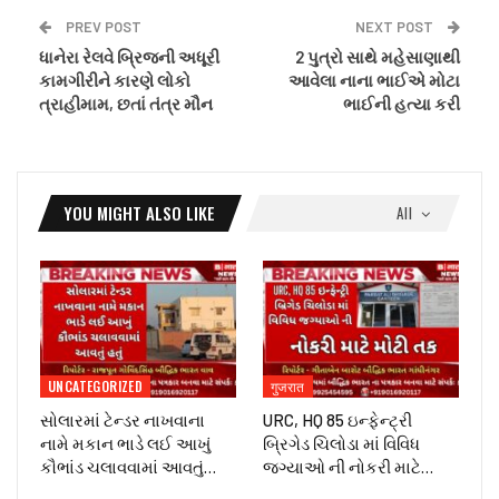
PREV POST
NEXT POST
ધાનેરા રેલવે બ્રિજની અધૂરી
2 પુત્રો સાથે મહેસાણાથી
કામગીરીને કારણે લોકો
આવેલા નાના ભાઈએ મોટા
ત્રાહીમામ, છતાં તંત્ર મૌન
ભાઈની હત્યા કરી
YOU MIGHT ALSO LIKE
All
UNCATEGORIZED
गुजरात
સોલારમાં ટેન્ડર નાખવાના
URC, HQ 85 ઇન્ફેન્ટ્રી
નામે મકાન ભાડે લઈ આખું
બ્રિગેડ ચિલોડા માં વિવિધ
કૌભાંડ ચલાવવામાં આવતું…
જગ્યાઓ ની નોકરી માટે…