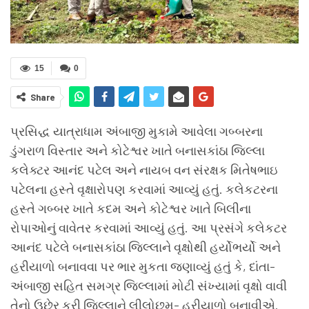
15
0
Share
પ્રસિદ્ધ યાત્રાધામ અંબાજી મુકામે આવેલા ગબ્બરના
ડુંગરાળ વિસ્તાર અને કોટેશ્વર ખાતે બનાસકાંઠા જિલ્લા
કલેક્ટર આનંદ પટેલ અને નાયબ વન સંરક્ષક મિતેષભાઇ
પટેલના હસ્તે વૃક્ષારોપણ કરવામાં આવ્યું હતું. કલેકટરના
હસ્તે ગબ્બર ખાતે કદમ અને કોટેશ્વર ખાતે બિલીના
રોપાઓનું વાવેતર કરવામાં આવ્યું હતું. આ પ્રસંગે કલેકટર
આનંદ પટેલે બનાસકાંઠા જિલ્લાને વૃક્ષોથી હર્યોભર્યો અને
હરીયાળો બનાવવા પર ભાર મુકતા જણાવ્યું હતું કે, દાંતા-
અંબાજી સહિત સમગ્ર જિલ્લામાં મોટી સંખ્યામાં વૃક્ષો વાવી
તેનો ઉછેર કરી જિલ્લાને લીલોછમ- હરીયાળો બનાવીએ.