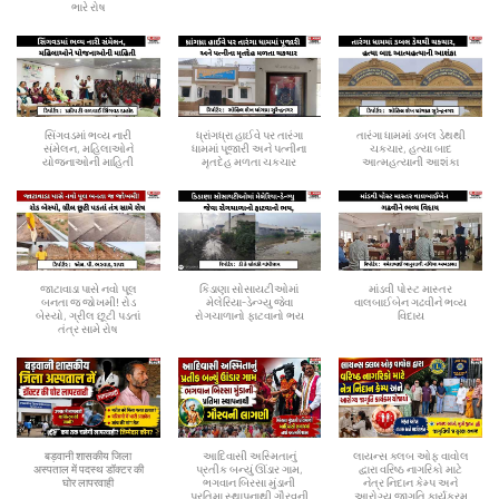
ભારે રોષ
સિંગવડમાં ભવ્ય નારી
ધ્રાંગધ્રા હાઈવે પર તારંગા
તારંગા ધામમાં ડબલ ડેથથી
સંમેલન, મહિલાઓને
ધામમાં પૂજારી અને પત્નીના
ચકચાર, હત્યા બાદ
યોજનાઓની માહિતી
મૃતદેહ મળતા ચકચાર
આત્મહત્યાની આશંકા
જાટાવાડા પાસે નવો પૂલ
કિડાણા સોસાયટીઓમાં
માંડવી પોસ્ટ માસ્તર
બનતા જ જોખમી! રોડ
મેલેરિયા-ડેન્ગ્યુ જેવા
વાલબાઈબેન ગઢવીને ભવ્ય
બેસ્યો, ગ્રીલ છૂટી પડતાં
રોગચાળાનો ફાટવાનો ભય
વિદાય
તંત્ર સામે રોષ
बड़वानी शासकीय जिला
આદિવાસી અસ્મિતાનું
લાયન્સ ક્લબ ઓફ વાવોલ
अस्पताल में पदस्थ डॉक्टर की
પ્રતીક બન્યું ઊંડાર ગામ,
દ્વારા વરિષ્ઠ નાગરિકો માટે
घोर लापरवाही
ભગવાન બિરસા મુંડાની
નેત્ર નિદાન કેમ્પ અને
પ્રતિમા સ્થાપનાથી ગૌરવની
આરોગ્ય જાગૃતિ કાર્યક્રમ