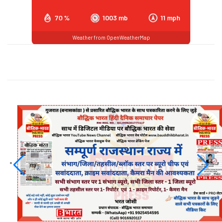
70 %
1003 mb
11 mph
Weather from OpenWeatherMap