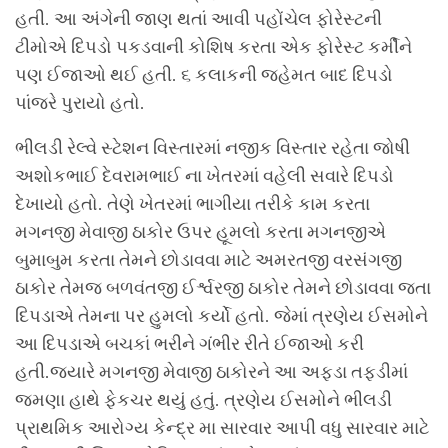
હતી. આ અંગેની જાણ થતાં આવી પહોંચેલ ફોરેસ્ટની
ટીમોએ દિપડો પકડવાની કોશિષ કરતા એક ફોરેસ્ટ કર્મીને
પણ ઈજાઓ થઈ હતી. ૬ કલાકની જહેમત બાદ દિપડો
પાંજરે પુરાયો હતો.
ભીલડી રેલ્વે સ્ટેશન વિસ્તારમાં નજીક વિસ્તાર રહેતા જોષી
અશોકભાઈ દેવરામભાઈ ના ખેતરમાં વહેલી સવારે દિપડો
દેખાયો હતો. તેણે ખેતરમાં ભાગીયા તરીકે કામ કરતા
મગનજી મેવાજી ઠાકોર ઉપર હૂમલો કરતા મગનજીએ
બુમાબુમ કરતા તેમને છોડાવવા માટે અમરતજી વરસંગજી
ઠાકોર તેમજ બળવંતજી ઈર્શ્વરજી ઠાકોર તેમને છોડાવવા જતા
દિપડાએ તેમના પર હુમલો કર્યો હતો. જેમાં ત્રણેય ઈસમોને
આ દિપડાએ બચકાં ભરીને ગંભીર રીતે ઈજાઓ કરી
હતી.જયારે મગનજી મેવાજી ઠાકોરને આ અફડા તફડીમાં
જમણા હાથે ફેકચર થયું હતું. ત્રણેય ઈસમોને ભીલડી
પ્રાથમિક આરોગ્ય કેન્દ્ર મા સારવાર આપી વધુ સારવાર માટે