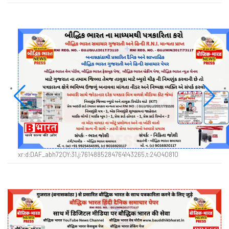
xr:d:DAF_abh72QY:31,j:7614885284764143265,t:24040810