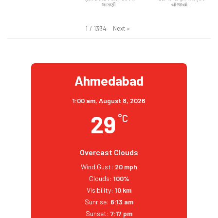
લાગણી
યોજાયો
Next
»
1
/
1334
Ahmedabad
1:00 am,
August 8, 2026
29
°C
Overcast Clouds
Wind Gust:
20 mph
Clouds:
100%
Visibility:
10 km
Sunrise:
6:13 am
Sunset:
7:17 pm