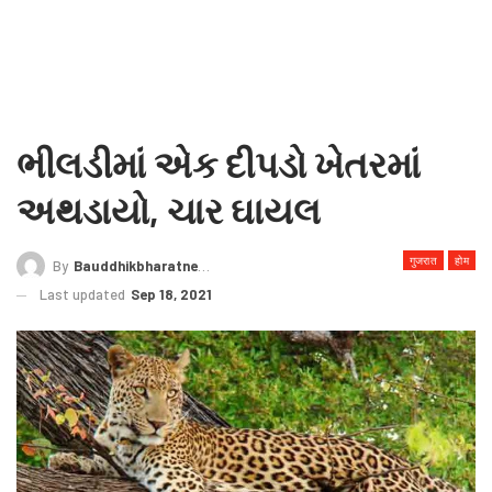
ભીલડીમાં એક દીપડો ખેતરમાં
અથડાયો, ચાર ઘાયલ
गुजरात
होम
By
Bauddhikbharatnews@gmail.com
Last updated
Sep 18, 2021