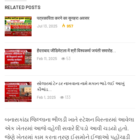
RELATED POSTS
पत्रकारिता करने का सुनहरा अवसर
Jul 13, 2025
957
हैदराबाद जीडिमेटला में श्री विश्वकर्मा जयंती समारोह…
Feb 11, 2025
53
સોલારમાં ટેન્ડર નાખવાના નામે મકાન ભાડે લઈ આખું
કૌભાંડ…
Feb 1, 2025
133
બનાસકાંઠા જિલ્લાના ભીલડી ખાતે સ્ટેશન વિસ્તારમાં આવેલા
એક ખેતરમાં આજે વહેલી સવારે દિપડો આવી ચડયો હતો.
જેણે ખેતરમાં કામ કરતા ત્રણ ઈસમોને ઈજાઓ પહોંચાડી