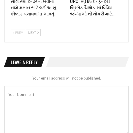
સોલારમાં ટેન્ડર નાખવાના
URC, HQ 85 ઇન્ફેન્ટ્રી
નામે મકાન ભાડે લઈ આખું
બ્રિગેડ ચિલોડા માં વિવિધ
કૌભાંડ ચલાવવામાં આવતું…
જગ્યાઓ ની નોકરી માટે…
PREV
NEXT
LEAVE A REPLY
Your email address will not be published.