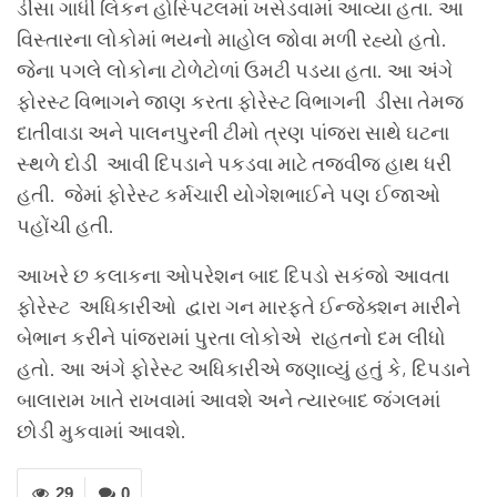
ડીસા ગાધી લિકન હોસ્પિટલમાં ખસેડવામાં આવ્યા હતા. આ
વિસ્તારના લોકોમાં ભયનો માહોલ જોવા મળી રહ્યો હતો.
જેના પગલે લોકોના ટોળેટોળાં ઉમટી પડયા હતા. આ અંગે
ફોરસ્ટ વિભાગને જાણ કરતા ફોરેસ્ટ વિભાગની ડીસા તેમજ
દાતીવાડા અને પાલનપુરની ટીમો ત્રણ પાંજરા સાથે ઘટના
સ્થળે દોડી આવી દિપડાને પકડવા માટે તજવીજ હાથ ધરી
હતી. જેમાં ફોરેસ્ટ કર્મચારી યોગેશભાઈને પણ ઈજાઓ
પહોંચી હતી.
આખરે છ કલાકના ઓપરેશન બાદ દિપડો સકંજો આવતા
ફોરેસ્ટ અધિકારીઓ દ્વારા ગન મારફતે ઈન્જેક્શન મારીને
બેભાન કરીને પાંજરામાં પુરતા લોકોએ રાહતનો દમ લીધો
હતો. આ અંગે ફોરેસ્ટ અધિકારીએ જણાવ્યું હતું કે, દિપડાને
બાલારામ ખાતે રાખવામાં આવશે અને ત્યારબાદ જંગલમાં
છોડી મુકવામાં આવશે.
29
0