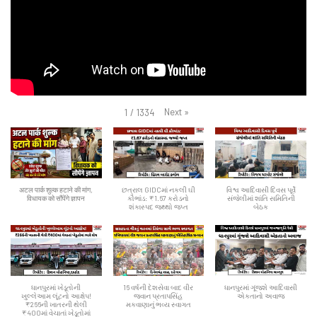
Next
»
1
/
1334
अटल पार्क शुल्क हटाने की मांग,
છત્રાલ GIDCમાં નકલી ઘી
વિશ્વ આદિવાસી દિવસ પૂર્વે
विधायक को सौंपेंगे ज्ञापन
કૌભાંડ: ₹1.67 કરોડનો
સંજેલીમાં શાંતિ સમિતિની
શંકાસ્પદ જથ્થો જપ્ત
બેઠક
ધાનપુરમાં ખેડૂતોની
16 વર્ષની દેશસેવા બાદ વીર
ધાનપુરમાં ગૂંજશે આદિવાસી
ખુલ્લેઆમ લૂંટનો આક્ષેપ!
જવાન પ્રતાપસિંહ
એકતાનો અવાજ
₹266ની ખાતરની થેલી
મકવાણાનું ભવ્ય સ્વાગત
₹400માં વેચાતાં ખેડૂતોમાં