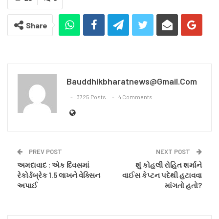
Share
Bauddhikbharatnews@gmail.com
3725 Posts
4 Comments
PREV POST
NEXT POST
અમદાવાદ : એક દિવસમાં
શું કોહલી રોહિત શર્માને
રેકોર્ડબ્રેક 1.5 લાખને વેક્સિન
વાઈસ કેપ્ટન પદેથી હટાવવા
અપાઈ
માંગતો હતો?