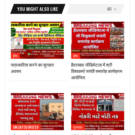
YOU MIGHT ALSO LIKE
All
होम
होम
पत्रकारिता करने का सुनहरा
हैदराबाद जीडिमेटला में श्री
अवसर
विश्वकर्मा जयंती समारोह कार्यक्रम
आयोजित
UNCATEGORIZED
गुजरात