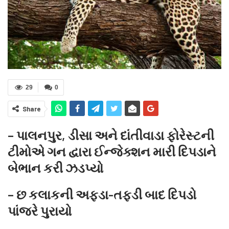
29
0
Share
– પાલનપુર, ડીસા અને દાંતીવાડા ફોરેસ્ટની
ટીમોએ ગન દ્વારા ઈન્જેક્શન મારી દિપડાને
બેભાન કરી ઝડપ્યો
– છ કલાકની અફડા-તફડી બાદ દિપડો
પાંજરે પુરાયો