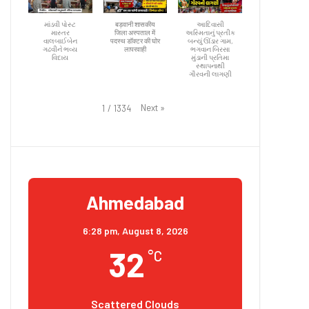
માંડવી પોસ્ટ
बड़वानी शासकीय
આદિવાસી
માસ્તર
जिला अस्पताल में
અસ્મિતાનું પ્રતીક
વાલબાઈબેન
पदस्थ डॉक्टर की घोर
બન્યું ઊંડાર ગામ,
ગઢવીને ભવ્ય
लापरवाही
ભગવાન બિરસા
વિદાય
મુંડાની પ્રતિમા
સ્થાપનાથી
ગૌરવની લાગણી
Next
»
1
/
1334
Ahmedabad
6:28 pm,
August 8, 2026
32
°C
Scattered Clouds