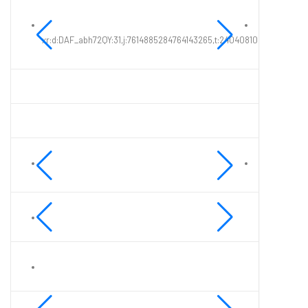
xr:d:DAF_abh72QY:31,j:7614885284764143265,t:24040810