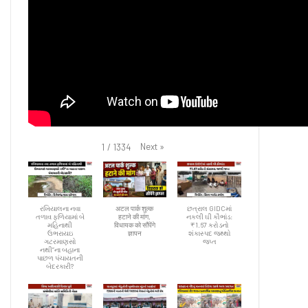
Next
»
1
/
1334
રખિયાલના નવા
अटल पार्क शुल्क
છત્રાલ GIDCમાં
તળાવ ફળિયામાં બે
हटाने की मांग,
નકલી ઘી કૌભાંડ:
મહિનાથી
विधायक को सौंपेंगे
₹1.67 કરોડનો
ઉભરાયઇ
ज्ञापन
શંકાસ્પદ જથ્થો
ગટરમાણસો
જપ્ત
નથી”ના બહાના
પાછળ પંચાયતની
બેદરકારી?