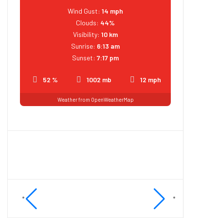
Wind Gust:
14 mph
Clouds:
44%
Visibility:
10 km
Sunrise:
6:13 am
Sunset:
7:17 pm
52 %
1002 mb
12 mph
Weather from OpenWeatherMap