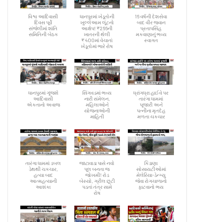
વિશ્વ આદિવાસી
ધાનપુરમાં ખેડૂતોની
16 વર્ષની દેશસેવા
દિવસ પૂર્વે
ખુલ્લેઆમ લૂંટનો
બાદ વીર જવાન
સંજેલીમાં શાંતિ
આક્ષેપ! ₹266ની
પ્રતાપસિંહ
સમિતિની બેઠક
ખાતરની થેલી
મકવાણાનું ભવ્ય
₹400માં વેચાતાં
સ્વાગત
ખેડૂતોમાં ભારે રોષ
ધાનપુરમાં ગૂંજશે
સિંગવડમાં ભવ્ય
ધ્રાંગધ્રા હાઈવે પર
આદિવાસી
નારી સંમેલન,
તારંગા ધામમાં
એકતાનો અવાજ
મહિલાઓને
પૂજારી અને
યોજનાઓની
પત્નીના મૃતદેહ
માહિતી
મળતા ચકચાર
તારંગા ધામમાં ડબલ
જાટાવાડા પાસે નવો
કિડાણા
ડેથથી ચકચાર,
પૂલ બનતા જ
સોસાયટીઓમાં
હત્યા બાદ
જોખમી! રોડ
મેલેરિયા-ડેન્ગ્યુ
આત્મહત્યાની
બેસ્યો, ગ્રીલ છૂટી
જેવા રોગચાળાનો
આશંકા
પડતાં તંત્ર સામે
ફાટવાનો ભય
રોષ