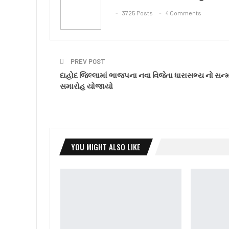
3725 Posts
4 Comments
PREV POST
દાહોદ જિલ્લામાં ભાજપના નવા વિજેતા ધારાસભ્ય નો સન્
સમારોહ યોજાયો
YOU MIGHT ALSO LIKE