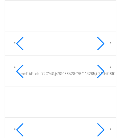
xr:d:DAF_abh72QY:31,j:7614885284764143265,t:24040810