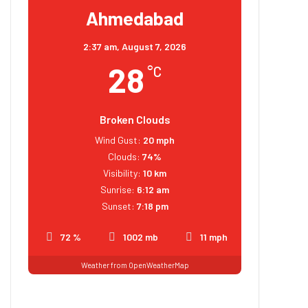
Ahmedabad
2:37 am,
August 7, 2026
28
°C
Broken Clouds
Wind Gust:
20 mph
Clouds:
74%
Visibility:
10 km
Sunrise:
6:12 am
Sunset:
7:18 pm
72 %
1002 mb
11 mph
Weather from OpenWeatherMap