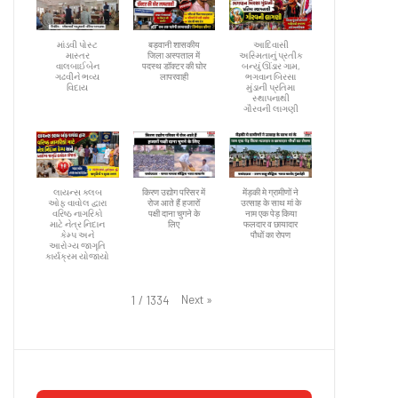
માંડવી પોસ્ટ
बड़वानी शासकीय
આદિવાસી
માસ્તર
जिला अस्पताल में
અસ્મિતાનું પ્રતીક
વાલબાઈબેન
पदस्थ डॉक्टर की घोर
બન્યું ઊંડાર ગામ,
ગઢવીને ભવ્ય
लापरवाही
ભગવાન બિરસા
વિદાય
મુંડાની પ્રતિમા
સ્થાપનાથી
ગૌરવની લાગણી
લાયન્સ ક્લબ
किरण उद्योग परिसर में
मेंड़की मे ग्रामीणों ने
ઓફ વાવોલ દ્વારા
रोज आते हैं हजारों
उत्साह के साथ मां के
વરિષ્ઠ નાગરિકો
पक्षी दाना चुगने के
नाम एक पेड़ किया
માટે નેત્ર નિદાન
लिए
फलदार व छायादार
કેમ્પ અને
पौधों का रोपण
આરોગ્ય જાગૃતિ
કાર્યક્રમ યોજાયો
Next
»
1
/
1334