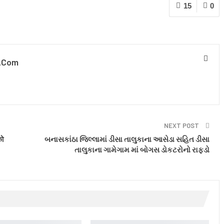
15
0
.com
NEXT POST
को
બનાસકાંઠા જિલ્લામાં ડીસા તાલુકાના આસેડા સહિત ડીસા
તાલુકાના ગામેગામ માં બોગસ ડોકટરોનો રાફડો