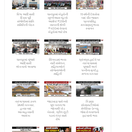
વિશ્વ આદિવાસી
ધાનપુરમાં ખેડૂતોની
16 વર્ષની દેશસેવા
દિવસ પૂર્વે
ખુલ્લેઆમ લૂંટનો
બાદ વીર જવાન
સંજેલીમાં શાંતિ
આક્ષેપ! ₹266ની
પ્રતાપસિંહ
સમિતિની બેઠક
ખાતરની થેલી
મકવાણાનું ભવ્ય
₹400માં વેચાતાં
સ્વાગત
ખેડૂતોમાં ભારે રોષ
ધાનપુરમાં ગૂંજશે
સિંગવડમાં ભવ્ય
ધ્રાંગધ્રા હાઈવે પર
આદિવાસી
નારી સંમેલન,
તારંગા ધામમાં
એકતાનો અવાજ
મહિલાઓને
પૂજારી અને
યોજનાઓની
પત્નીના મૃતદેહ
માહિતી
મળતા ચકચાર
તારંગા ધામમાં ડબલ
જાટાવાડા પાસે નવો
કિડાણા
ડેથથી ચકચાર,
પૂલ બનતા જ
સોસાયટીઓમાં
હત્યા બાદ
જોખમી! રોડ
મેલેરિયા-ડેન્ગ્યુ
આત્મહત્યાની
બેસ્યો, ગ્રીલ છૂટી
જેવા રોગચાળાનો
આશંકા
પડતાં તંત્ર સામે
ફાટવાનો ભય
રોષ