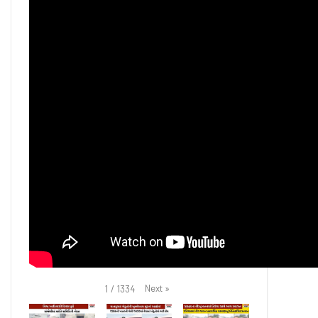
Next
»
1
/
1334