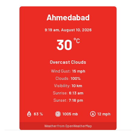
Ahmedabad
9:19 am,
August 10, 2026
30
°C
Overcast Clouds
Wind Gust:
15 mph
Clouds:
100%
Visibility:
10 km
Sunrise:
6:13 am
Sunset:
7:16 pm
63 %
1005 mb
12 mph
Weather from OpenWeatherMap