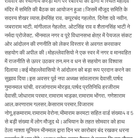
रविवार को स्थानीय करड़ा मार्ग पर रबारियों की ढाणी में स्थित महादेव
मंदिर में समिति की बैठक का आयोजन हुआ।जिसमें मौजूद समिति के
सदस्य शेखर व्यास,हेमसिंह राव, कपूरचंद गहलोत, दिनेश दवे नवीन,
जबराराम भाटी, मांगीलाल गेहलोत, ओटसिंह राव व शैतानसिंह भाटी ने
नर्मदा प्रोजेक्ट, भीनमाल नगर व पूरे विधानसभा क्षेत्र में पेयजल संकट
ओर आंदोलन की रणनीति को लेकर विस्तार से अवगत करवाकर
सहयोग की अपील की।मोहल्लेवासियो ने एक स्वर में नगर व मानवहित
में राजनीति से ऊपर उठकर तन,मन व धन से सहयोग का विश्वास
दिलाया।कई मोहल्लेवासियो ने आंदोलन को बड़ा रूप प्रदान करने का
सुझाव दिया।इस अवसर पूर्व नपा अध्यक्ष सांवलाराम देवासी,पार्षद
गुमानमाल घांची, वरजांगाराम मोरड़व,पार्षद प्रतिनिधि हरजीराम
देवासी,जोधाराम परमार,रामाराम भाड़का,रामाराम भोंगरा, गणेशाराम
आल,करणाराम गलसर,केसाराम परमार,विजाराम
नोगू,हकमाराम,रामाराम वेरोना,भीमाराम करमटा सहित वार्ड संख्या4 व 5
से बड़ी संख्या में लोग मौजूद थे।अभियान के तहत सोमवार को हाथ
ठेला नाश्ता यूनियन भीनमाल द्वारा दिन भर कारोबार बंद रखकर धरना