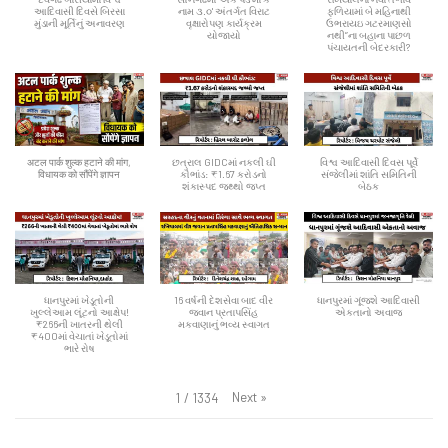
આદિવાસી દિવસે બિરસા
નામ ૩.૦' અંતર્ગત વિરાટ
ફળિયામાં બે મહિનાથી
મુંડાની મૂર્તિનું અનાવરણ
વૃક્ષારોપણ કાર્યક્રમ
ઉભરાયઇ ગટરમાણસો
યોજાયો
નથી”ના બહાના પાછળ
પંચાયતની બેદરકારી?
अटल पार्क शुल्क हटाने की मांग,
છત્રાલ GIDCમાં નકલી ઘી
વિશ્વ આદિવાસી દિવસ પૂર્વે
विधायक को सौंपेंगे ज्ञापन
કૌભાંડ: ₹1.67 કરોડનો
સંજેલીમાં શાંતિ સમિતિની
શંકાસ્પદ જથ્થો જપ્ત
બેઠક
ધાનપુરમાં ખેડૂતોની
16 વર્ષની દેશસેવા બાદ વીર
ધાનપુરમાં ગૂંજશે આદિવાસી
ખુલ્લેઆમ લૂંટનો આક્ષેપ!
જવાન પ્રતાપસિંહ
એકતાનો અવાજ
₹266ની ખાતરની થેલી
મકવાણાનું ભવ્ય સ્વાગત
₹400માં વેચાતાં ખેડૂતોમાં
ભારે રોષ
Next
»
1
/
1334