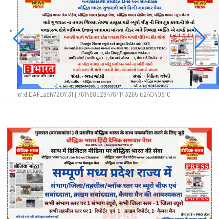
xr:d:DAF_abh72QY:31,j:7614885284764143265,t:24040810