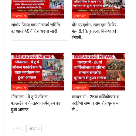
राजस्थान
राजस्थान
सांचोर जिला बचाओ संघर्ष समिति
योग प्रदर्शन, रक्त दान शिविर,
का आज 45 वें दिन धरना जारी
मेहन्दी, चित्रकला, निबन्ध एवं
रंगोली…
राजस्थान
राजस्थान
भीनमाल – पे टू पे सोशल
वलदरा में – 26वां वार्षिकोत्सव व
फाऊंडेशन के तहत कार्यक्रम का
प्रतिभा सम्मान समारोह धूमधाम
हुआ आगाज
से…
PREV
NEXT