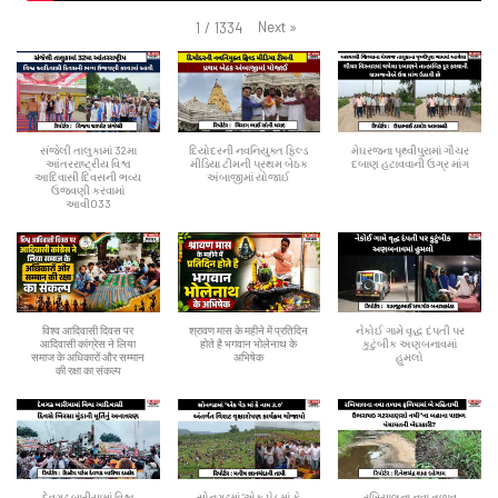
Next
»
1
/
1334
સંજેલી તાલુકામાં 32મા
દિયોદરની નવનિયુક્ત ફિલ્ડ
મેઘરજના પૃથ્વીપુરામાં ગૌચર
આંતરરાષ્ટ્રીય વિશ્વ
મીડિયા ટીમની પ્રથમ બેઠક
દબાણ હટાવવાની ઉગ્ર માંગ
આદિવાસી દિવસની ભવ્ય
અંબાજીમાં યોજાઈ
ઉજવણી કરવામાં
આવી033
विश्व आदिवासी दिवस पर
श्रावण मास के महीने में प्रतिदिन
નેકોઈ ગામે વૃદ્ધ દંપતી પર
आदिवासी कांग्रेस ने लिया
होते है भगवान भोलेनाथ के
કુટુંબીક અણબનાવમાં
समाज के अधिकारों और सम्मान
अभिषेक
હુમલો
की रक्षा का संकल्प
દેવગઢ બારીયામાં વિશ્વ
સોનગઢમાં ‘એક પેડ માં કે
રખિયાલના નવા તળાવ