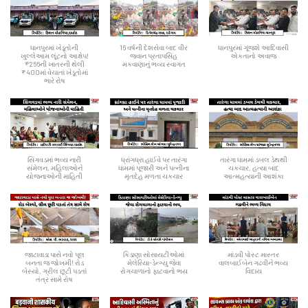
ધાનપુરમાં ખેડૂતોની
16 વર્ષની દેશસેવા બાદ વીર
ધાનપુરમાં ગૂંજશે આદિવાસી
ખુલ્લેઆમ લૂંટનો આક્ષેપ!
જવાન પ્રતાપસિંહ
એકતાનો અવાજ
₹266ની ખાતરની થેલી
મકવાણાનું ભવ્ય સ્વાગત
₹400માં વેચાતાં ખેડૂતોમાં
ભારે રોષ
સિંગવડમાં ભવ્ય નારી
ધ્રાંગધ્રા હાઈવે પર તારંગા
તારંગા ધામમાં ડબલ ડેથથી
સંમેલન, મહિલાઓને
ધામમાં પૂજારી અને પત્નીના
ચકચાર, હત્યા બાદ
યોજનાઓની માહિતી
મૃતદેહ મળતા ચકચાર
આત્મહત્યાની આશંકા
જાટાવાડા પાસે નવો પૂલ
કિડાણા સોસાયટીઓમાં
માંડવી પોસ્ટ માસ્તર
બનતા જ જોખમી! રોડ
મેલેરિયા-ડેન્ગ્યુ જેવા
વાલબાઈબેન ગઢવીને ભવ્ય
બેસ્યો, ગ્રીલ છૂટી પડતાં
રોગચાળાનો ફાટવાનો ભય
વિદાય
તંત્ર સામે રોષ