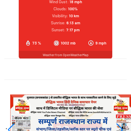
Wind Gust:
18 mph
Clouds:
100%
Visibility:
10 km
Sunrise:
6:13 am
Sunset:
7:17 pm
73 %
1002 mb
9 mph
Weather from OpenWeatherMap