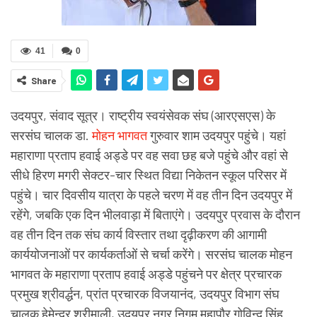
41
0
Share
उदयपुर, संवाद सूत्र। राष्ट्रीय स्वयंसेवक संघ (आरएसएस) के
सरसंघ चालक डा.
मोहन भागवत
गुरुवार शाम उदयपुर पहुंचे। यहां
महाराणा प्रताप हवाई अड्डे पर वह सवा छह बजे पहुंचे और वहां से
सीधे हिरण मगरी सेक्टर-चार स्थित विद्या निकेतन स्कूल परिसर में
पहुंचे। चार दिवसीय यात्रा के पहले चरण में वह तीन दिन उदयपुर में
रहेंगे, जबकि एक दिन भीलवाड़ा में बिताएंगे। उदयपुर प्रवास के दौरान
वह तीन दिन तक संघ कार्य विस्तार तथा दृढ़ीकरण की आगामी
कार्ययोजनाओं पर कार्यकर्ताओं से चर्चा करेंगे। सरसंघ चालक मोहन
भागवत के महाराणा प्रताप हवाई अड्डे पहुंचने पर क्षेत्र प्रचारक
प्रमुख श्रीवर्द्धन, प्रांत प्रचारक विजयानंद, उदयपुर विभाग संघ
चालक हेमेन्द्र श्रीमाली, उदयपुर नगर निगम महापौर गोविन्द सिंह