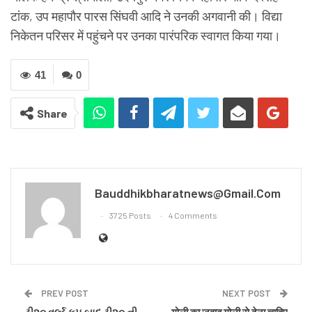
टांक, उप महापौर पारस सिंघवी आदि ने उनकी अगवानी की। विद्या
निकेतन परिसर में पहुंचने पर उनका पारंपरिक स्वागत किया गया।
41
0
Share
Bauddhikbharatnews@gmail.com
3725 Posts
4 Comments
PREV POST
NEXT POST
ટી૨૦ વર્લ્ડ કપ બાદ ટી૨૦ ની
गोली का जवाब गोली से देना चाहिए