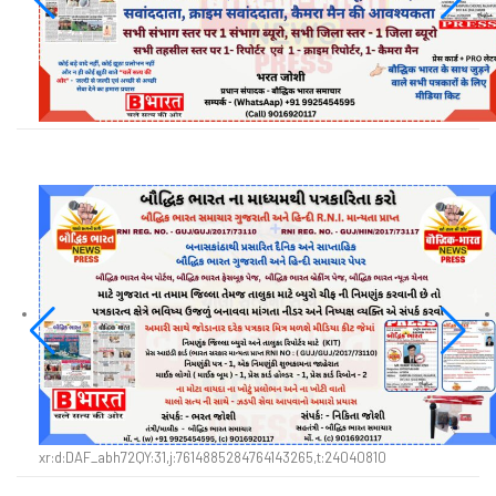
xr:d:DAF_abh72QY:31,j:7614885284764143265,t:24040810