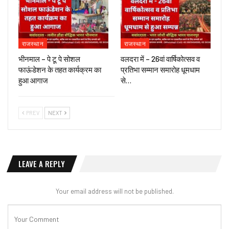
राजस्थान
राजस्थान
भीनमाल – पे टू पे सोशल
वलदरा में – 26वां वार्षिकोत्सव व
फाऊंडेशन के तहत कार्यक्रम का
प्रतिभा सम्मान समारोह धूमधाम
हुआ आगाज
से…
PREV
NEXT
LEAVE A REPLY
Your email address will not be published.