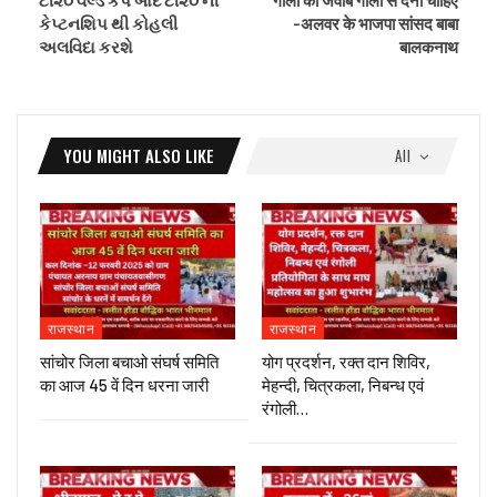
કેપ્ટનશિપ થી કોહલી
-अलवर के भाजपा सांसद बाबा
અલવિદા કરશે
बालकनाथ
YOU MIGHT ALSO LIKE
All
राजस्थान
राजस्थान
सांचोर जिला बचाओ संघर्ष समिति
योग प्रदर्शन, रक्त दान शिविर,
का आज 45 वें दिन धरना जारी
मेहन्दी, चित्रकला, निबन्ध एवं
रंगोली…