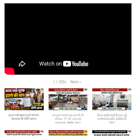
Next
»
1
/
1334
अटल पार्क शुल्क हटाने की मांग,
છત્રાલ GIDCમાં નકલી ઘી
વિશ્વ આદિવાસી દિવસ પૂર્વે
विधायक को सौंपेंगे ज्ञापन
કૌભાંડ: ₹1.67 કરોડનો
સંજેલીમાં શાંતિ સમિતિની
શંકાસ્પદ જથ્થો જપ્ત
બેઠક