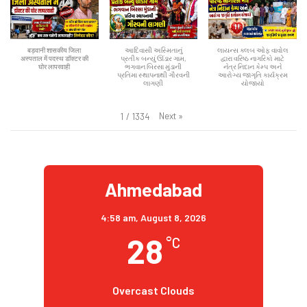
बड़वानी शासकीय जिला
આદિવાસી અસ્મિતાનું
લાયન્સ ક્લબ ઓફ વાવોલ
अस्पताल में पदस्थ डॉक्टर की
પ્રતીક બન્યું ઊંડાર ગામ,
દ્વારા વરિષ્ઠ નાગરિકો માટે
घोर लापरवाही
ભગવાન બિરસા મુંડાની
નેત્ર નિદાન કેમ્પ અને
પ્રતિમા સ્થાપનાથી ગૌરવની
આરોગ્ય જાગૃતિ કાર્યક્રમ
લાગણી
યોજાયો
Next
»
1
/
1334
Ahmedabad
4:58 am,
August 8, 2026
28
°C
Overcast Clouds