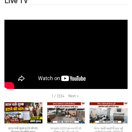
Live TV
Next
»
1
/
1334
अटल पार्क शुल्क हटाने की मांग,
છત્રાલ GIDCમાં નકલી ઘી
વિશ્વ આદિવાસી દિવસ પૂર્વે
विधायक को सौंपेंगे ज्ञापन
કૌભાંડ: ₹1.67 કરોડનો
સંજેલીમાં શાંતિ સમિતિની