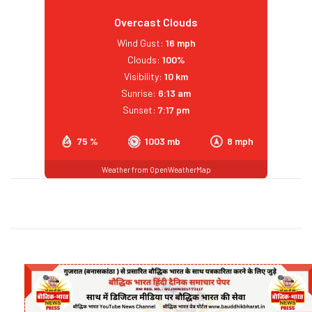
Overcast Clouds
Wind Gust:
16 mph
Clouds:
100%
Visibility:
10 km
Sunrise:
6:13 am
Sunset:
7:17 pm
75 %
1003 mb
8 mph
Weather from OpenWeatherMap