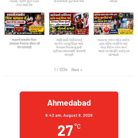
બેસ્યો, ગ્રીલ છૂટી પડતાં
રોગચાળાનો ફાટવાનો ભય
વિદાય
તંત્ર સામે રોષ
बड़वानी शासकीय जिला
આદિવાસી અસ્મિતાનું
લાયન્સ ક્લબ ઓફ વાવોલ
अस्पताल में पदस्थ डॉक्टर की
પ્રતીક બન્યું ઊંડાર ગામ,
દ્વારા વરિષ્ઠ નાગરિકો માટે
घोर लापरवाही
ભગવાન બિરસા મુંડાની
નેત્ર નિદાન કેમ્પ અને
પ્રતિમા સ્થાપનાથી ગૌરવની
આરોગ્ય જાગૃતિ કાર્યક્રમ
લાગણી
યોજાયો
Next
»
1
/
1334
Ahmedabad
6:43 am,
August 8, 2026
27
°C