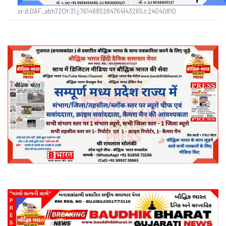
xr:d:DAF_abh72QY:31,j:7614885284764143265,t:24040810