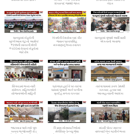
શંકાસ્પદ જથ્થો જપ્ત
બેઠક
ધાનપુરમાં ખેડૂતોની
16 વર્ષની દેશસેવા બાદ વીર
ધાનપુરમાં ગૂંજશે આદિવાસી
ખુલ્લેઆમ લૂંટનો આક્ષેપ!
જવાન પ્રતાપસિંહ
એકતાનો અવાજ
₹266ની ખાતરની થેલી
મકવાણાનું ભવ્ય સ્વાગત
₹400માં વેચાતાં ખેડૂતોમાં
ભારે રોષ
સિંગવડમાં ભવ્ય નારી
ધ્રાંગધ્રા હાઈવે પર તારંગા
તારંગા ધામમાં ડબલ ડેથથી
સંમેલન, મહિલાઓને
ધામમાં પૂજારી અને પત્નીના
ચકચાર, હત્યા બાદ
યોજનાઓની માહિતી
મૃતદેહ મળતા ચકચાર
આત્મહત્યાની આશંકા
જાટાવાડા પાસે નવો પૂલ
કિડાણા સોસાયટીઓમાં
માંડવી પોસ્ટ માસ્તર
બનતા જ જોખમી! રોડ
મેલેરિયા-ડેન્ગ્યુ જેવા
વાલબાઈબેન ગઢવીને ભવ્ય