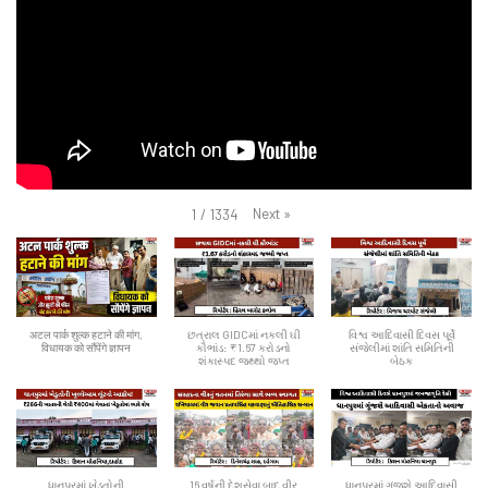
Next
»
1
/
1334
अटल पार्क शुल्क हटाने की मांग,
છત્રાલ GIDCમાં નકલી ઘી
વિશ્વ આદિવાસી દિવસ પૂર્વે
विधायक को सौंपेंगे ज्ञापन
કૌભાંડ: ₹1.67 કરોડનો
સંજેલીમાં શાંતિ સમિતિની
શંકાસ્પદ જથ્થો જપ્ત
બેઠક
ધાનપુરમાં ખેડૂતોની
16 વર્ષની દેશસેવા બાદ વીર
ધાનપુરમાં ગૂંજશે આદિવાસી