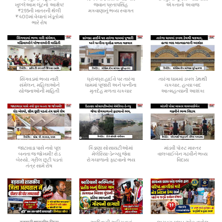
ખુલ્લેઆમ લૂંટનો આક્ષેપ!
જવાન પ્રતાપસિંહ
એકતાનો અવાજ
₹266ની ખાતરની થેલી
મકવાણાનું ભવ્ય સ્વાગત
₹400માં વેચાતાં ખેડૂતોમાં
ભારે રોષ
સિંગવડમાં ભવ્ય નારી
ધ્રાંગધ્રા હાઈવે પર તારંગા
તારંગા ધામમાં ડબલ ડેથથી
સંમેલન, મહિલાઓને
ધામમાં પૂજારી અને પત્નીના
ચકચાર, હત્યા બાદ
યોજનાઓની માહિતી
મૃતદેહ મળતા ચકચાર
આત્મહત્યાની આશંકા
જાટાવાડા પાસે નવો પૂલ
કિડાણા સોસાયટીઓમાં
માંડવી પોસ્ટ માસ્તર
બનતા જ જોખમી! રોડ
મેલેરિયા-ડેન્ગ્યુ જેવા
વાલબાઈબેન ગઢવીને ભવ્ય
બેસ્યો, ગ્રીલ છૂટી પડતાં
રોગચાળાનો ફાટવાનો ભય
વિદાય
તંત્ર સામે રોષ