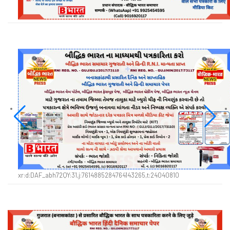
xr:d:DAF_abh72QY:31,j:7614885284764143265,t:24040810