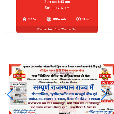
Sunrise:
6:13 am
Sunset:
7:17 pm
53 %
1004 mb
11 mph
Weather from OpenWeatherMap