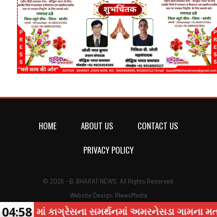
HOME
ABOUT US
CONTACT US
PRIVACY POLICY
© 2026 - B. BHARAT NEWS. All Rights Reserved.
Website Design:
INewsMedia
04:58
ં કાગ્રેસના સમર્થનમાં અમરનેસડા ગામના મતદાર ભાઈઓ-બહ