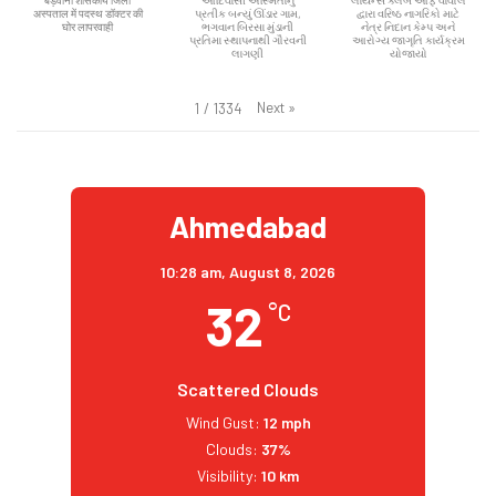
बड़वानी शासकीय जिला
આદિવાસી અસ્મિતાનું
લાયન્સ ક્લબ ઓફ વાવોલ
अस्पताल में पदस्थ डॉक्टर की
પ્રતીક બન્યું ઊંડાર ગામ,
દ્વારા વરિષ્ઠ નાગરિકો માટે
घोर लापरवाही
ભગવાન બિરસા મુંડાની
નેત્ર નિદાન કેમ્પ અને
પ્રતિમા સ્થાપનાથી ગૌરવની
આરોગ્ય જાગૃતિ કાર્યક્રમ
લાગણી
યોજાયો
Next
»
1
/
1334
Ahmedabad
10:28 am,
August 8, 2026
32
°C
Scattered Clouds
Wind Gust:
12 mph
Clouds:
37%
Visibility:
10 km