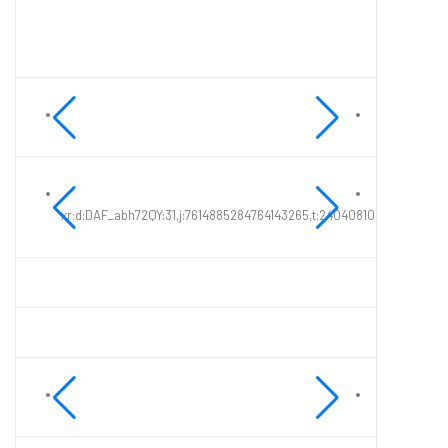
xr:d:DAF_abh72QY:31,j:7614885284764143265,t:24040810