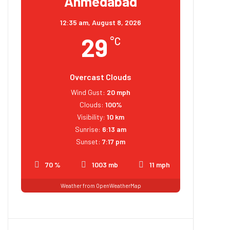
Ahmedabad
12:35 am,
August 8, 2026
29
°C
Overcast Clouds
Wind Gust:
20 mph
Clouds:
100%
Visibility:
10 km
Sunrise:
6:13 am
Sunset:
7:17 pm
70 %
1003 mb
11 mph
Weather from OpenWeatherMap