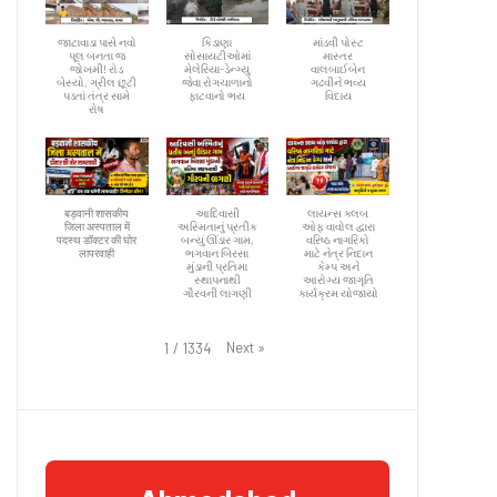
જાટાવાડા પાસે નવો
કિડાણા
માંડવી પોસ્ટ
પૂલ બનતા જ
સોસાયટીઓમાં
માસ્તર
જોખમી! રોડ
મેલેરિયા-ડેન્ગ્યુ
વાલબાઈબેન
બેસ્યો, ગ્રીલ છૂટી
જેવા રોગચાળાનો
ગઢવીને ભવ્ય
પડતાં તંત્ર સામે
ફાટવાનો ભય
વિદાય
રોષ
बड़वानी शासकीय
આદિવાસી
લાયન્સ ક્લબ
जिला अस्पताल में
અસ્મિતાનું પ્રતીક
ઓફ વાવોલ દ્વારા
पदस्थ डॉक्टर की घोर
બન્યું ઊંડાર ગામ,
વરિષ્ઠ નાગરિકો
लापरवाही
ભગવાન બિરસા
માટે નેત્ર નિદાન
મુંડાની પ્રતિમા
કેમ્પ અને
સ્થાપનાથી
આરોગ્ય જાગૃતિ
ગૌરવની લાગણી
કાર્યક્રમ યોજાયો
Next
»
1
/
1334