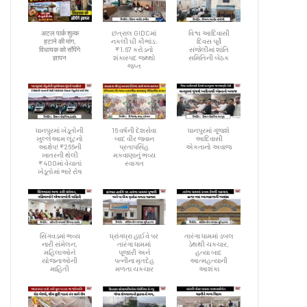
अटल पार्क शुल्क
છત્રાલ GIDCમાં
વિશ્વ આદિવાસી
हटाने की मांग,
નકલી ઘી કૌભાંડ:
દિવસ પૂર્વે
विधायक को सौंपेंगे
₹1.67 કરોડનો
સંજેલીમાં શાંતિ
ज्ञापन
શંકાસ્પદ જથ્થો
સમિતિની બેઠક
જપ્ત
ધાનપુરમાં ખેડૂતોની
16 વર્ષની દેશસેવા
ધાનપુરમાં ગૂંજશે
ખુલ્લેઆમ લૂંટનો
બાદ વીર જવાન
આદિવાસી
આક્ષેપ! ₹266ની
પ્રતાપસિંહ
એકતાનો અવાજ
ખાતરની થેલી
મકવાણાનું ભવ્ય
₹400માં વેચાતાં
સ્વાગત
ખેડૂતોમાં ભારે રોષ
સિંગવડમાં ભવ્ય
ધ્રાંગધ્રા હાઈવે પર
તારંગા ધામમાં ડબલ
નારી સંમેલન,
તારંગા ધામમાં
ડેથથી ચકચાર,
મહિલાઓને
પૂજારી અને
હત્યા બાદ
યોજનાઓની
પત્નીના મૃતદેહ
આત્મહત્યાની
માહિતી
મળતા ચકચાર
આશંકા