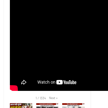
Next
»
1
/
1334