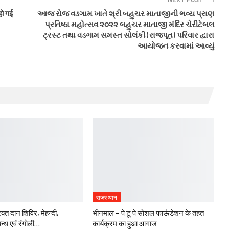
हो गई
આજ રોજ વડગામ ખાતે શ્રી બહુચર માતાજીની ભવ્ય પ્રાણ
પ્રતિષ્ઠા મહોત્સવ ૨૦૨૨ બહુચર માતાજી મંદિર ચેરીટેબલ
ટ્રસ્ટ તથા વડગામ સમસ્ત સોલંકી (રાજપૂત) પરિવાર દ્વારા
આયોજન કરવામાં આવ્યું
राजस्थान
रक्त दान शिविर, मेहन्दी,
भीनमाल – पे टू पे सोशल फाऊंडेशन के तहत
न्ध एवं रंगोली…
कार्यक्रम का हुआ आगाज