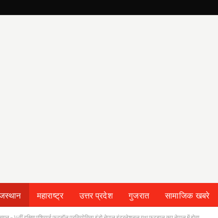
ाजस्थान
महाराष्ट्र
उत्तर प्रदेश
गुजरात
सामाजिक खबरे
यन – 14वीं दक्षिण एशियाई फुटबॉल प्रतियोगिता इंडो नेपाल इंटरनेशनल यूथ फुटबाल कप नेपाल में होगा