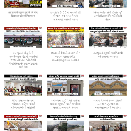
अटल पार्क शुल्क हटाने की मांग,
છત્રાલ GIDCમાં નકલી ઘી
વિશ્વ આદિવાસી દિવસ પૂર્વે
विधायक को सौंपेंगे ज्ञापन
કૌભાંડ: ₹1.67 કરોડનો
સંજેલીમાં શાંતિ સમિતિની
શંકાસ્પદ જથ્થો જપ્ત
બેઠક
ધાનપુરમાં ખેડૂતોની
16 વર્ષની દેશસેવા બાદ વીર
ધાનપુરમાં ગૂંજશે આદિવાસી
ખુલ્લેઆમ લૂંટનો આક્ષેપ!
જવાન પ્રતાપસિંહ
એકતાનો અવાજ
₹266ની ખાતરની થેલી
મકવાણાનું ભવ્ય સ્વાગત
₹400માં વેચાતાં ખેડૂતોમાં
ભારે રોષ
સિંગવડમાં ભવ્ય નારી
ધ્રાંગધ્રા હાઈવે પર તારંગા
તારંગા ધામમાં ડબલ ડેથથી
સંમેલન, મહિલાઓને
ધામમાં પૂજારી અને પત્નીના
ચકચાર, હત્યા બાદ
યોજનાઓની માહિતી
મૃતદેહ મળતા ચકચાર
આત્મહત્યાની આશંકા