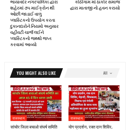
ભાયાવદર નગરપાલિકા દ્વારા
કોઠીગામ માં ઠાકોર સમાજ
શહેરમાં ૭૫ માઈક્રોન થી
દ્વારા માતાજી નો હવન કરાયો
ઓછી જાડાઈ વાળુ
પ્લાસ્ટિકનો ઉપયોગ કરતા
દુકાનદારોને નિયમો અનુસાર
વહીવટી ચાર્જ લઈને
પ્લાસ્ટિકનો જથ્થો જપ્ત
કરવામાં આવ્યો
YOU MIGHT ALSO LIKE
All
राजस्थान
राजस्थान
सांचोर जिला बचाओ संघर्ष समिति
योग प्रदर्शन, रक्त दान शिविर,