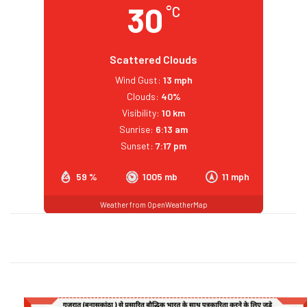
30
°C
Scattered Clouds
Wind Gust:
13 mph
Clouds:
40%
Visibility:
10 km
Sunrise:
6:13 am
Sunset:
7:17 pm
59 %
1005 mb
11 mph
Weather from OpenWeatherMap