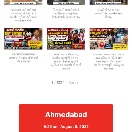
જાટાવાડા પાસે નવો પૂલ
કિડાણા સોસાયટીઓમાં
માંડવી પોસ્ટ માસ્તર
બનતા જ જોખમી! રોડ
મેલેરિયા-ડેન્ગ્યુ જેવા
વાલબાઈબેન ગઢવીને ભવ્ય
બેસ્યો, ગ્રીલ છૂટી પડતાં
રોગચાળાનો ફાટવાનો ભય
વિદાય
તંત્ર સામે રોષ
बड़वानी शासकीय जिला
આદિવાસી અસ્મિતાનું
લાયન્સ ક્લબ ઓફ વાવોલ
अस्पताल में पदस्थ डॉक्टर की
પ્રતીક બન્યું ઊંડાર ગામ,
દ્વારા વરિષ્ઠ નાગરિકો માટે
घोर लापरवाही
ભગવાન બિરસા મુંડાની
નેત્ર નિદાન કેમ્પ અને
પ્રતિમા સ્થાપનાથી ગૌરવની
આરોગ્ય જાગૃતિ કાર્યક્રમ
લાગણી
યોજાયો
Next
»
1
/
1334
Ahmedabad
9:28 am,
August 8, 2026