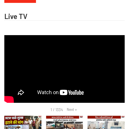
Live TV
Next
»
1
/
1334