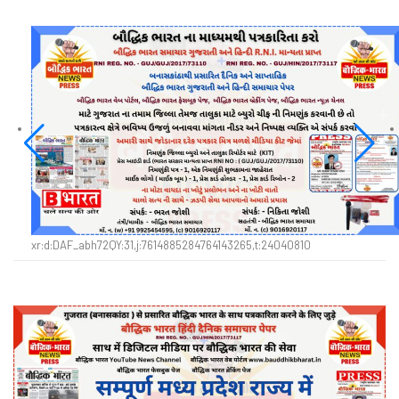
xr:d:DAF_abh72QY:31,j:7614885284764143265,t:24040810