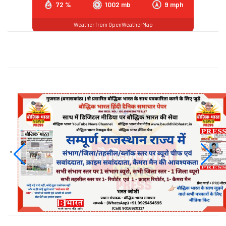
72 %
1002 mb
9 mph
Weather from OpenWeatherMap