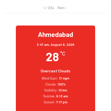
Next
»
1
/
1334
Ahmedabad
3:47 am,
August 8, 2026
28
°C
Overcast Clouds
Wind Gust:
17 mph
Clouds:
100%
Visibility:
10 km
Sunrise:
6:13 am
Sunset:
7:17 pm