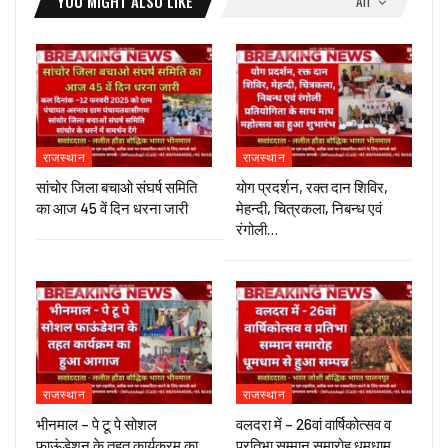
YOU MIGHT ALSO LIKE
All
राजस्थान
राजस्थान
सांचोर जिला बचाओ संघर्ष समिति
योग प्रदर्शन, रक्त दान शिविर,
का आज 45 वें दिन धरना जारी
मेहन्दी, चित्रकला, निबन्ध एवं
रंगोली…
राजस्थान
राजस्थान
भीनमाल – पे टू पे सोशल
वलदरा में – 26वां वार्षिकोत्सव व
फाऊंडेशन के तहत कार्यक्रम का
प्रतिभा सम्मान समारोह धूमधाम