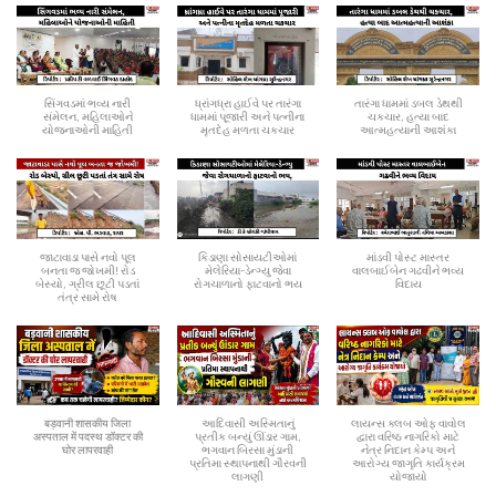
સિંગવડમાં ભવ્ય નારી
ધ્રાંગધ્રા હાઈવે પર તારંગા
તારંગા ધામમાં ડબલ ડેથથી
સંમેલન, મહિલાઓને
ધામમાં પૂજારી અને પત્નીના
ચકચાર, હત્યા બાદ
યોજનાઓની માહિતી
મૃતદેહ મળતા ચકચાર
આત્મહત્યાની આશંકા
જાટાવાડા પાસે નવો પૂલ
કિડાણા સોસાયટીઓમાં
માંડવી પોસ્ટ માસ્તર
બનતા જ જોખમી! રોડ
મેલેરિયા-ડેન્ગ્યુ જેવા
વાલબાઈબેન ગઢવીને ભવ્ય
બેસ્યો, ગ્રીલ છૂટી પડતાં
રોગચાળાનો ફાટવાનો ભય
વિદાય
તંત્ર સામે રોષ
बड़वानी शासकीय जिला
આદિવાસી અસ્મિતાનું
લાયન્સ ક્લબ ઓફ વાવોલ
अस्पताल में पदस्थ डॉक्टर की
પ્રતીક બન્યું ઊંડાર ગામ,
દ્વારા વરિષ્ઠ નાગરિકો માટે
घोर लापरवाही
ભગવાન બિરસા મુંડાની
નેત્ર નિદાન કેમ્પ અને
પ્રતિમા સ્થાપનાથી ગૌરવની
આરોગ્ય જાગૃતિ કાર્યક્રમ
લાગણી
યોજાયો