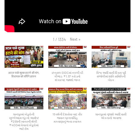
Next
»
1
/
1334
अटल पार्क शुल्क हटाने की मांग,
છત્રાલ GIDCમાં નકલી ઘી
વિશ્વ આદિવાસી દિવસ પૂર્વે
विधायक को सौंपेंगे ज्ञापन
કૌભાંડ: ₹1.67 કરોડનો
સંજેલીમાં શાંતિ સમિતિની
શંકાસ્પદ જથ્થો જપ્ત
બેઠક
ધાનપુરમાં ખેડૂતોની
16 વર્ષની દેશસેવા બાદ વીર
ધાનપુરમાં ગૂંજશે આદિવાસી
ખુલ્લેઆમ લૂંટનો આક્ષેપ!
જવાન પ્રતાપસિંહ
એકતાનો અવાજ
₹266ની ખાતરની થેલી
મકવાણાનું ભવ્ય સ્વાગત
₹400માં વેચાતાં ખેડૂતોમાં
ભારે રોષ