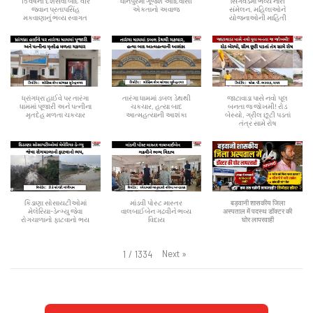
16 વર્ષની દેશસેવા બાદ વીર
ધાનપુરમાં ગૂંજશે આદિવાસી
સિંગવડમાં ભવ્ય નારી
જવાન પ્રતાપસિંહ
એકતાનો અવાજ
સંમેલન, મહિલાઓને
મકવાણાનું ભવ્ય સ્વાગત
યોજનાઓની માહિતી
ધ્રાંગધ્રા હાઈવે પર તારંગા
તારંગા ધામમાં ડબલ ડેથથી
જાટાવાડા પાસે નવો પૂલ
ધામમાં પૂજારી અને પત્નીના
ચકચાર, હત્યા બાદ
બનતા જ જોખમી! રોડ
મૃતદેહ મળતા ચકચાર
આત્મહત્યાની આશંકા
બેસ્યો, ગ્રીલ છૂટી પડતાં
તંત્ર સામે રોષ
કિડાણા સોસાયટીઓમાં
માંડવી પોસ્ટ માસ્તર
बड़वानी शासकीय जिला
મેલેરિયા-ડેન્ગ્યુ જેવા
વાલબાઈબેન ગઢવીને ભવ્ય
अस्पताल में पदस्थ डॉक्टर की
રોગચાળાનો ફાટવાનો ભય
વિદાય
घोर लापरवाही
Next
»
1
/
1334