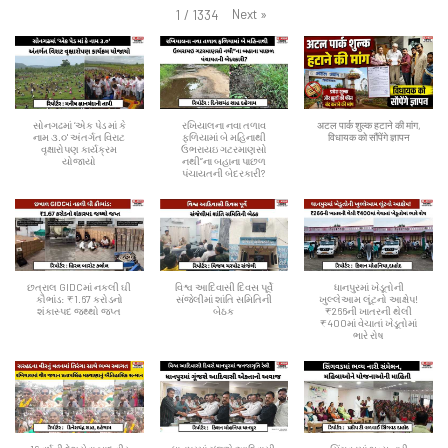
Next
»
1
/
1334
સોનગઢમાં ‘એક પેડ માં કે
રખિયાલના નવા તળાવ
अटल पार्क शुल्क हटाने की मांग,
નામ ૩.૦' અંતર્ગત વિરાટ
ફળિયામાં બે મહિનાથી
विधायक को सौंपेंगे ज्ञापन
વૃક્ષારોપણ કાર્યક્રમ
ઉભરાયઇ ગટરમાણસો
યોજાયો
નથી”ના બહાના પાછળ
પંચાયતની બેદરકારી?
છત્રાલ GIDCમાં નકલી ઘી
વિશ્વ આદિવાસી દિવસ પૂર્વે
ધાનપુરમાં ખેડૂતોની
કૌભાંડ: ₹1.67 કરોડનો
સંજેલીમાં શાંતિ સમિતિની
ખુલ્લેઆમ લૂંટનો આક્ષેપ!
શંકાસ્પદ જથ્થો જપ્ત
બેઠક
₹266ની ખાતરની થેલી
₹400માં વેચાતાં ખેડૂતોમાં
ભારે રોષ