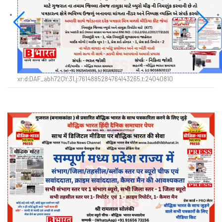
xr:d:DAF_abh72QY:31,j:7614885284764143265,t:24040810