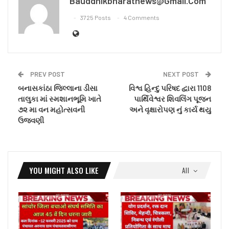
Bauddhikbharatnews@gmail.com
3725 Posts
4 Comments
PREV POST
NEXT POST
બનાસકાંઠા જિલ્લાના ડીસા
વિશ્વ હિન્દુ પરિષદ દ્વારા 1108
તાલુકા માં સ્મશાનભૂમિ ખાતે
પાર્થિવેશ્વર શિવલિંગ પૂજન
૭૨ મા વન મહોત્સવની
અને વૃક્ષારોપણ નું કાર્ય થયુ
ઉજવણી
YOU MIGHT ALSO LIKE
All