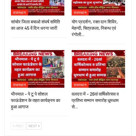
राजस्थान
राजस्थान
सांचोर जिला बचाओ संघर्ष समिति
योग प्रदर्शन, रक्त दान शिविर,
का आज 45 वें दिन धरना जारी
मेहन्दी, चित्रकला, निबन्ध एवं
रंगोली…
राजस्थान
राजस्थान
भीनमाल – पे टू पे सोशल
वलदरा में – 26वां वार्षिकोत्सव व
फाऊंडेशन के तहत कार्यक्रम का
प्रतिभा सम्मान समारोह धूमधाम
हुआ आगाज
से…
PREV
NEXT