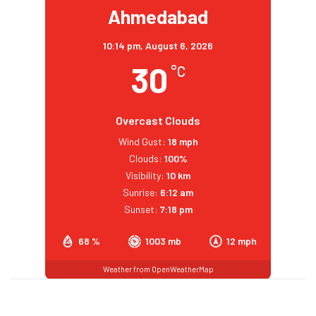
Ahmedabad
10:14 pm,
August 6, 2026
30
°C
Overcast Clouds
Wind Gust:
18 mph
Clouds:
100%
Visibility:
10 km
Sunrise:
6:12 am
Sunset:
7:18 pm
68 %
1003 mb
12 mph
Weather from OpenWeatherMap