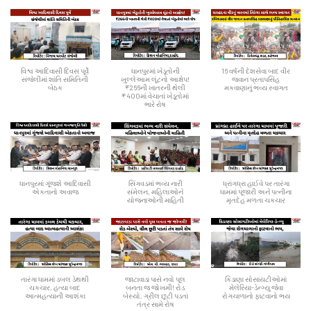
વિશ્વ આદિવાસી દિવસ પૂર્વે
ધાનપુરમાં ખેડૂતોની
16 વર્ષની દેશસેવા બાદ વીર
સંજેલીમાં શાંતિ સમિતિની
ખુલ્લેઆમ લૂંટનો આક્ષેપ!
જવાન પ્રતાપસિંહ
બેઠક
₹266ની ખાતરની થેલી
મકવાણાનું ભવ્ય સ્વાગત
₹400માં વેચાતાં ખેડૂતોમાં
ભારે રોષ
ધાનપુરમાં ગૂંજશે આદિવાસી
સિંગવડમાં ભવ્ય નારી
ધ્રાંગધ્રા હાઈવે પર તારંગા
એકતાનો અવાજ
સંમેલન, મહિલાઓને
ધામમાં પૂજારી અને પત્નીના
યોજનાઓની માહિતી
મૃતદેહ મળતા ચકચાર
તારંગા ધામમાં ડબલ ડેથથી
જાટાવાડા પાસે નવો પૂલ
કિડાણા સોસાયટીઓમાં
ચકચાર, હત્યા બાદ
બનતા જ જોખમી! રોડ
મેલેરિયા-ડેન્ગ્યુ જેવા
આત્મહત્યાની આશંકા
બેસ્યો, ગ્રીલ છૂટી પડતાં
રોગચાળાનો ફાટવાનો ભય
તંત્ર સામે રોષ