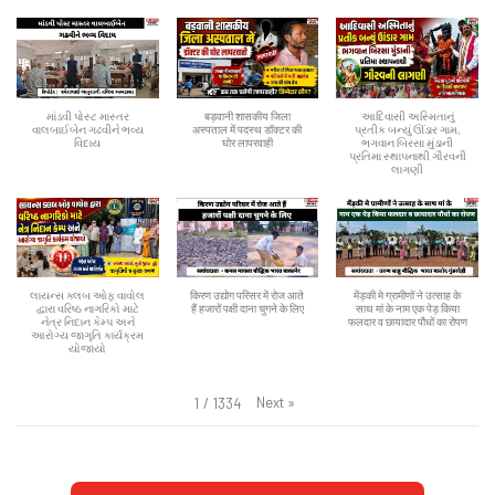
માંડવી પોસ્ટ માસ્તર
बड़वानी शासकीय जिला
આદિવાસી અસ્મિતાનું
વાલબાઈબેન ગઢવીને ભવ્ય
अस्पताल में पदस्थ डॉक्टर की
પ્રતીક બન્યું ઊંડાર ગામ,
વિદાય
घोर लापरवाही
ભગવાન બિરસા મુંડાની
પ્રતિમા સ્થાપનાથી ગૌરવની
લાગણી
લાયન્સ ક્લબ ઓફ વાવોલ
किरण उद्योग परिसर में रोज आते
मेंड़की मे ग्रामीणों ने उत्साह के
દ્વારા વરિષ્ઠ નાગરિકો માટે
हैं हजारों पक्षी दाना चुगने के लिए
साथ मां के नाम एक पेड़ किया
નેત્ર નિદાન કેમ્પ અને
फलदार व छायादार पौधों का रोपण
આરોગ્ય જાગૃતિ કાર્યક્રમ
યોજાયો
Next
»
1
/
1334