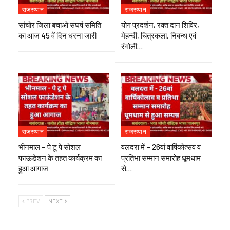
राजस्थान
राजस्थान
सांचोर जिला बचाओ संघर्ष समिति
योग प्रदर्शन, रक्त दान शिविर,
का आज 45 वें दिन धरना जारी
मेहन्दी, चित्रकला, निबन्ध एवं
रंगोली…
राजस्थान
राजस्थान
भीनमाल – पे टू पे सोशल
वलदरा में – 26वां वार्षिकोत्सव व
फाऊंडेशन के तहत कार्यक्रम का
प्रतिभा सम्मान समारोह धूमधाम
हुआ आगाज
से…
PREV
NEXT