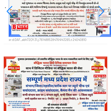
xr:d:DAF_abh72QY:31,j:7614885284764143265,t:24040810