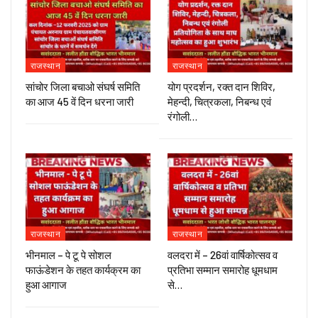
राजस्थान
राजस्थान
सांचोर जिला बचाओ संघर्ष समिति
योग प्रदर्शन, रक्त दान शिविर,
का आज 45 वें दिन धरना जारी
मेहन्दी, चित्रकला, निबन्ध एवं
रंगोली…
राजस्थान
राजस्थान
भीनमाल – पे टू पे सोशल
वलदरा में – 26वां वार्षिकोत्सव व
फाऊंडेशन के तहत कार्यक्रम का
प्रतिभा सम्मान समारोह धूमधाम
हुआ आगाज
से…