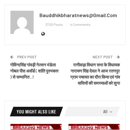
Bauddhikbharatnews@gmail.com
3725 Posts
4 Comments
PREV POST
NEXT POST
गोविन्दसिंह गांवड़ी नेल्सन मंडेला
रानीवाड़ा विधान सभा के विधायक
नोबल पीस अवॉर्ड ( शांति पुरुस्कार
नारायण सिंह देवल ने आज रतनपुर
) से सम्मानित ..!
ग्राम पचायत का दौरा किया एवं गांव
वासियों की समस्याओं को सुना
YOU MIGHT ALSO LIKE
All