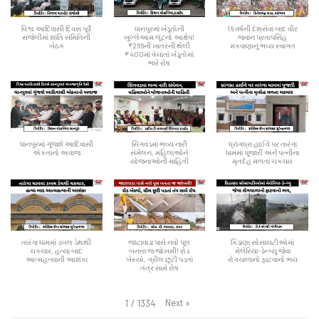
વિશ્વ આદિવાસી દિવસ પૂર્વે
ધાનપુરમાં ખેડૂતોની
16 વર્ષની દેશસેવા બાદ વીર
સંજેલીમાં શાંતિ સમિતિની
ખુલ્લેઆમ લૂંટનો આક્ષેપ!
જવાન પ્રતાપસિંહ
બેઠક
₹266ની ખાતરની થેલી
મકવાણાનું ભવ્ય સ્વાગત
₹400માં વેચાતાં ખેડૂતોમાં
ભારે રોષ
ધાનપુરમાં ગૂંજશે આદિવાસી
સિંગવડમાં ભવ્ય નારી
ધ્રાંગધ્રા હાઈવે પર તારંગા
એકતાનો અવાજ
સંમેલન, મહિલાઓને
ધામમાં પૂજારી અને પત્નીના
યોજનાઓની માહિતી
મૃતદેહ મળતા ચકચાર
તારંગા ધામમાં ડબલ ડેથથી
જાટાવાડા પાસે નવો પૂલ
કિડાણા સોસાયટીઓમાં
ચકચાર, હત્યા બાદ
બનતા જ જોખમી! રોડ
મેલેરિયા-ડેન્ગ્યુ જેવા
આત્મહત્યાની આશંકા
બેસ્યો, ગ્રીલ છૂટી પડતાં
રોગચાળાનો ફાટવાનો ભય
તંત્ર સામે રોષ
Next
»
1
/
1334