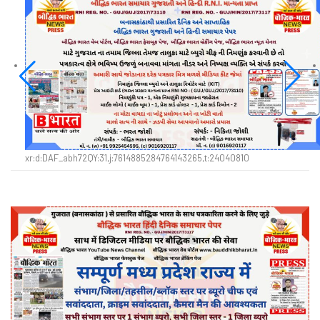
xr:d:DAF_abh72QY:31,j:7614885284764143265,t:24040810