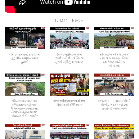
Next
»
1
/
1334
નેકોઈ ગામે વૃદ્ધ દંપતી પર
દેવગઢ બારીયામાં વિશ્વ
સોનગઢમાં ‘એક પેડ માં કે
કુટુંબીક અણબનાવમાં
આદિવાસી દિવસે બિરસા
નામ ૩.૦' અંતર્ગત વિરાટ
હુમલો
મુંડાની મૂર્તિનું અનાવરણ
વૃક્ષારોપણ કાર્યક્રમ
યોજાયો
રખિયાલના નવા તળાવ
अटल पार्क शुल्क हटाने की मांग,
છત્રાલ GIDCમાં નકલી ઘી
ફળિયામાં બે મહિનાથી
विधायक को सौंपेंगे ज्ञापन
કૌભાંડ: ₹1.67 કરોડનો
ઉભરાયઇ ગટરમાણસો
શંકાસ્પદ જથ્થો જપ્ત
નથી”ના બહાના પાછળ
પંચાયતની બેદરકારી?