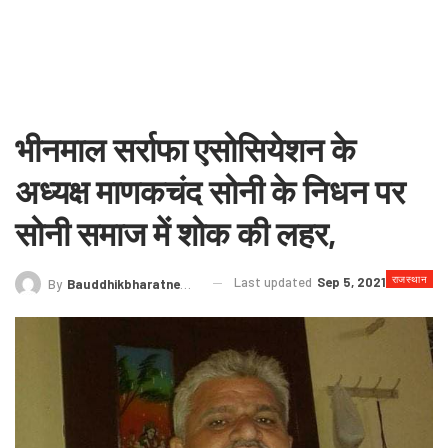
भीनमाल सर्राफा एसोसियेशन के
अध्यक्ष माणकचंद सोनी के निधन पर
सोनी समाज में शोक की लहर,
राजस्थान
Last updated
Sep 5, 2021
By
Bauddhikbharatnews@gmail.com