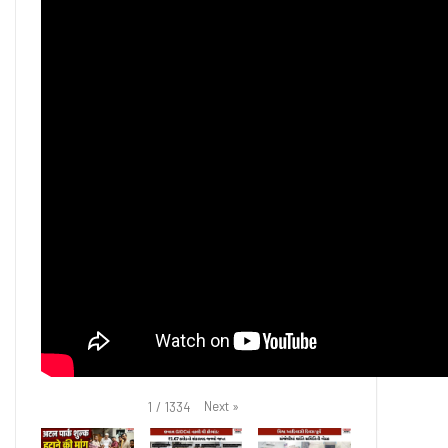
Next
»
1
/
1334