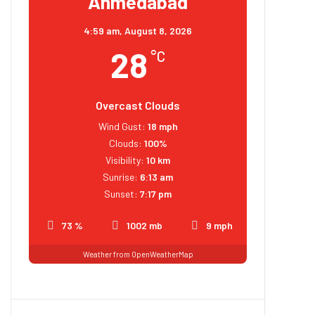
Ahmedabad
4:59 am,
August 8, 2026
28
°C
Overcast Clouds
Wind Gust:
18 mph
Clouds:
100%
Visibility:
10 km
Sunrise:
6:13 am
Sunset:
7:17 pm
73 %
1002 mb
9 mph
Weather from OpenWeatherMap