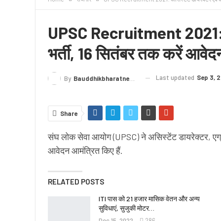
क्राइम
लेख/काव्य
शिक्षा
LIVE TV
TERMS
UPSC Recruitment 2021: असि
भर्ती, 16 सितंबर तक करें आ
Last updated
Sep 3, 
By
Bauddhikbharatnews@gmail.com
Share
संघ लोक सेवा आयोग (UPSC) ने असिस्टेंट डायरेक्टर, एग्
आवेदन आमंत्रित किए हैं.
RELATED POSTS
ITI पास को 21 हजार मासिक वेतन और अन्य
सुविधाएं, सुजुकी मोटर…
Dec 15, 2022
286