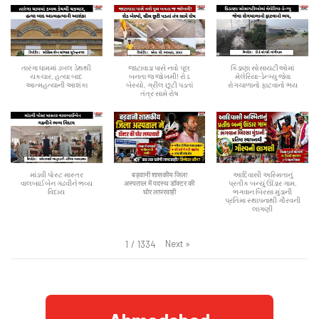
તારંગા ધામમાં ડબલ ડેથથી
જાટાવાડા પાસે નવો પૂલ
કિડાણા સોસાયટીઓમાં
ચકચાર, હત્યા બાદ
બનતા જ જોખમી! રોડ
મેલેરિયા-ડેન્ગ્યુ જેવા
આત્મહત્યાની આશંકા
બેસ્યો, ગ્રીલ છૂટી પડતાં
રોગચાળાનો ફાટવાનો ભય
તંત્ર સામે રોષ
માંડવી પોસ્ટ માસ્તર
बड़वानी शासकीय जिला
આદિવાસી અસ્મિતાનું
વાલબાઈબેન ગઢવીને ભવ્ય
अस्पताल में पदस्थ डॉक्टर की
પ્રતીક બન્યું ઊંડાર ગામ,
વિદાય
घोर लापरवाही
ભગવાન બિરસા મુંડાની
પ્રતિમા સ્થાપનાથી ગૌરવની
લાગણી
Next
»
1
/
1334