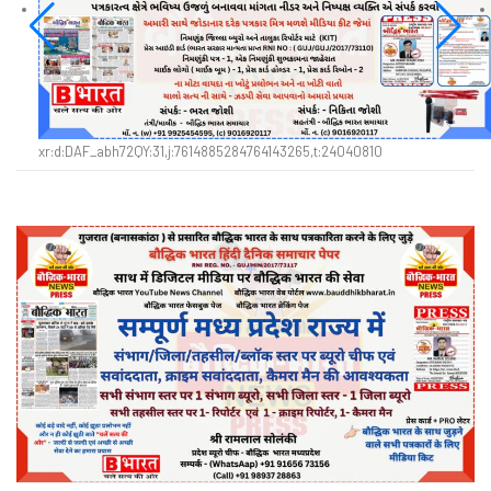
xr:d:DAF_abh72QY:31,j:7614885284764143265,t:24040810