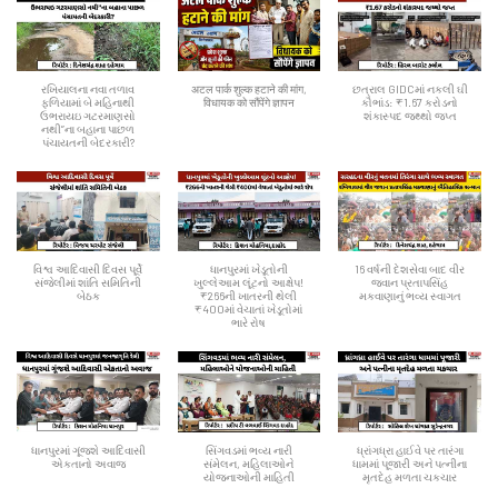
રખિયાલના નવા તળાવ
अटल पार्क शुल्क हटाने की मांग,
છત્રાલ GIDCમાં નકલી ઘી
ફળિયામાં બે મહિનાથી
विधायक को सौंपेंगे ज्ञापन
કૌભાંડ: ₹1.67 કરોડનો
ઉભરાયઇ ગટરમાણસો
શંકાસ્પદ જથ્થો જપ્ત
નથી”ના બહાના પાછળ
પંચાયતની બેદરકારી?
વિશ્વ આદિવાસી દિવસ પૂર્વે
ધાનપુરમાં ખેડૂતોની
16 વર્ષની દેશસેવા બાદ વીર
સંજેલીમાં શાંતિ સમિતિની
ખુલ્લેઆમ લૂંટનો આક્ષેપ!
જવાન પ્રતાપસિંહ
બેઠક
₹266ની ખાતરની થેલી
મકવાણાનું ભવ્ય સ્વાગત
₹400માં વેચાતાં ખેડૂતોમાં
ભારે રોષ
ધાનપુરમાં ગૂંજશે આદિવાસી
સિંગવડમાં ભવ્ય નારી
ધ્રાંગધ્રા હાઈવે પર તારંગા
એકતાનો અવાજ
સંમેલન, મહિલાઓને
ધામમાં પૂજારી અને પત્નીના
યોજનાઓની માહિતી
મૃતદેહ મળતા ચકચાર