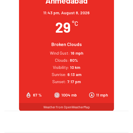
Ahmedabad
11:43 pm,
August 8, 2026
29
°C
Broken Clouds
Wind Gust:
16 mph
Clouds:
80%
Visibility:
10 km
Sunrise:
6:13 am
Sunset:
7:17 pm
67 %
1004 mb
11 mph
Weather from OpenWeatherMap