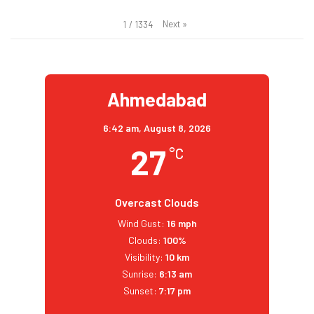
Next
»
1
/
1334
Ahmedabad
6:42 am,
August 8, 2026
27
°C
Overcast Clouds
Wind Gust:
16 mph
Clouds:
100%
Visibility:
10 km
Sunrise:
6:13 am
Sunset:
7:17 pm