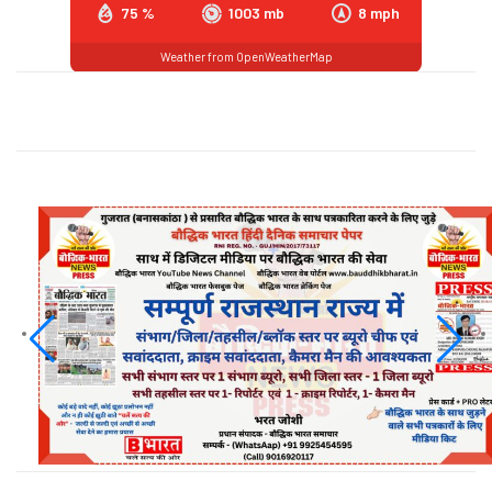
75 %
1003 mb
8 mph
Weather from OpenWeatherMap