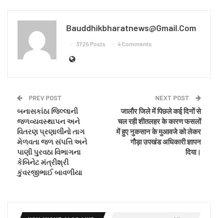
Bauddhikbharatnews@gmail.com
3725 Posts
4 Comments
PREV POST
NEXT POST
બનાસકાંઠા જિલ્લાની
जालौर जिले में पिछले कई दिनों से
જળવ્યવસ્થાપન અને
चल रही शीतलहर के कारण फसलों
વિતરણ પ્રણાલીનો તાગ
में हुए नुकसान के मुआवजे को लेकर
મેળવતા જળ સંપત્તિ અને
गौड़ा उपखंड अधिकारी ज्ञापन
પાણી પુરવઠા વિભાગના
दिया।
કેબિનેટ મંત્રીશ્રી
કુંવરજીભાઈ બાવળીયા