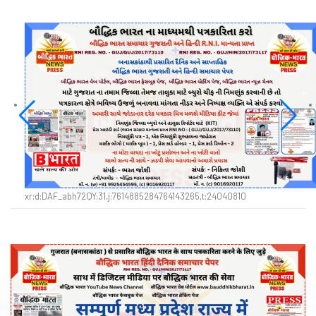
xr:d:DAF_abh72QY:31,j:7614885284764143265,t:24040810