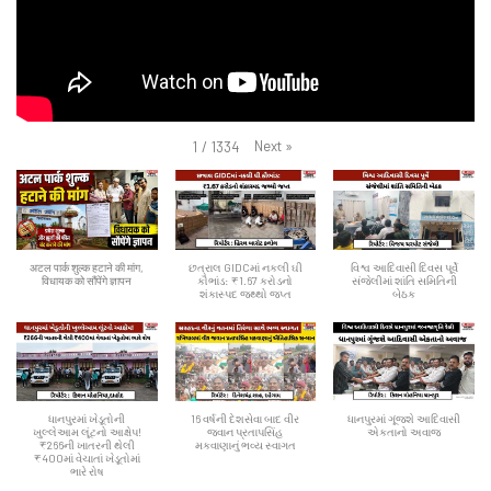
Next
»
1
/
1334
अटल पार्क शुल्क हटाने की मांग,
છત્રાલ GIDCમાં નકલી ઘી
વિશ્વ આદિવાસી દિવસ પૂર્વે
विधायक को सौंपेंगे ज्ञापन
કૌભાંડ: ₹1.67 કરોડનો
સંજેલીમાં શાંતિ સમિતિની
શંકાસ્પદ જથ્થો જપ્ત
બેઠક
ધાનપુરમાં ખેડૂતોની
16 વર્ષની દેશસેવા બાદ વીર
ધાનપુરમાં ગૂંજશે આદિવાસી
ખુલ્લેઆમ લૂંટનો આક્ષેપ!
જવાન પ્રતાપસિંહ
એકતાનો અવાજ
₹266ની ખાતરની થેલી
મકવાણાનું ભવ્ય સ્વાગત
₹400માં વેચાતાં ખેડૂતોમાં
ભારે રોષ