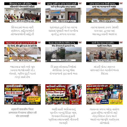
સિંગવડમાં ભવ્ય નારી
ધ્રાંગધ્રા હાઈવે પર તારંગા
તારંગા ધામમાં ડબલ ડેથથી
સંમેલન, મહિલાઓને
ધામમાં પૂજારી અને પત્નીના
ચકચાર, હત્યા બાદ
યોજનાઓની માહિતી
મૃતદેહ મળતા ચકચાર
આત્મહત્યાની આશંકા
જાટાવાડા પાસે નવો પૂલ
કિડાણા સોસાયટીઓમાં
માંડવી પોસ્ટ માસ્તર
બનતા જ જોખમી! રોડ
મેલેરિયા-ડેન્ગ્યુ જેવા
વાલબાઈબેન ગઢવીને ભવ્ય
બેસ્યો, ગ્રીલ છૂટી પડતાં
રોગચાળાનો ફાટવાનો ભય
વિદાય
તંત્ર સામે રોષ
बड़वानी शासकीय जिला
આદિવાસી અસ્મિતાનું
લાયન્સ ક્લબ ઓફ વાવોલ
अस्पताल में पदस्थ डॉक्टर की
પ્રતીક બન્યું ઊંડાર ગામ,
દ્વારા વરિષ્ઠ નાગરિકો માટે
घोर लापरवाही
ભગવાન બિરસા મુંડાની
નેત્ર નિદાન કેમ્પ અને
પ્રતિમા સ્થાપનાથી ગૌરવની
આરોગ્ય જાગૃતિ કાર્યક્રમ
લાગણી
યોજાયો