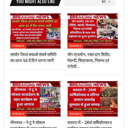
YOU MIGHT ALSO LIKE
All
राजस्थान
राजस्थान
सांचोर जिला बचाओ संघर्ष समिति
योग प्रदर्शन, रक्त दान शिविर,
का आज 45 वें दिन धरना जारी
मेहन्दी, चित्रकला, निबन्ध एवं
रंगोली…
राजस्थान
राजस्थान
भीनमाल – पे टू पे सोशल
वलदरा में – 26वां वार्षिकोत्सव व