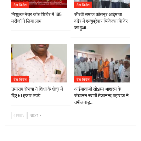
देश विदेश
देश विदेश
निशुल्क नेत्र जांच शिविर में 185
सीरवी समाज कोतनूर आईमाता
मरीजों ने लिया लाभ
वडेर में एक्युप्रेशर चिकित्सा शिविर
का हुआ…
देश विदेश
देश विदेश
उमाराम सेणचा ने शिक्षा के क्षेत्र में
आईमाताजी सोऽहम आश्रम के
दिए 51 हजार रुपये
संचालन स्वामी तेजानन्द महाराज ने
तमीलनाडु…
PREV
NEXT