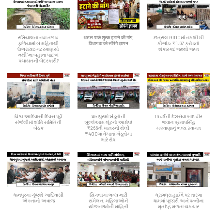
રખિયાલના નવા તળાવ
अटल पार्क शुल्क हटाने की मांग,
છત્રાલ GIDCમાં નકલી ઘી
ફળિયામાં બે મહિનાથી
विधायक को सौंपेंगे ज्ञापन
કૌભાંડ: ₹1.67 કરોડનો
ઉભરાયઇ ગટરમાણસો
શંકાસ્પદ જથ્થો જપ્ત
નથી”ના બહાના પાછળ
પંચાયતની બેદરકારી?
વિશ્વ આદિવાસી દિવસ પૂર્વે
ધાનપુરમાં ખેડૂતોની
16 વર્ષની દેશસેવા બાદ વીર
સંજેલીમાં શાંતિ સમિતિની
ખુલ્લેઆમ લૂંટનો આક્ષેપ!
જવાન પ્રતાપસિંહ
બેઠક
₹266ની ખાતરની થેલી
મકવાણાનું ભવ્ય સ્વાગત
₹400માં વેચાતાં ખેડૂતોમાં
ભારે રોષ
ધાનપુરમાં ગૂંજશે આદિવાસી
સિંગવડમાં ભવ્ય નારી
ધ્રાંગધ્રા હાઈવે પર તારંગા
એકતાનો અવાજ
સંમેલન, મહિલાઓને
ધામમાં પૂજારી અને પત્નીના
યોજનાઓની માહિતી
મૃતદેહ મળતા ચકચાર