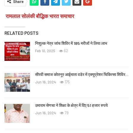
Share
रामलाल सोलंकी बौद्धिक भारत समाचार
RELATED POSTS
निशुल्क नेत्र जांच शिविर में 185 मरीजों ने लिया लाभ
Feb 10, 2025
62
सीरवी समाज कोतनूर आईमाता वडेर में एक्युप्रेशर चिकित्सा शिविर…
Jun 16, 2024
175
उमाराम सेणचा ने शिक्षा के क्षेत्र में दिए 51 हजार रुपये
Jun 16, 2024
79