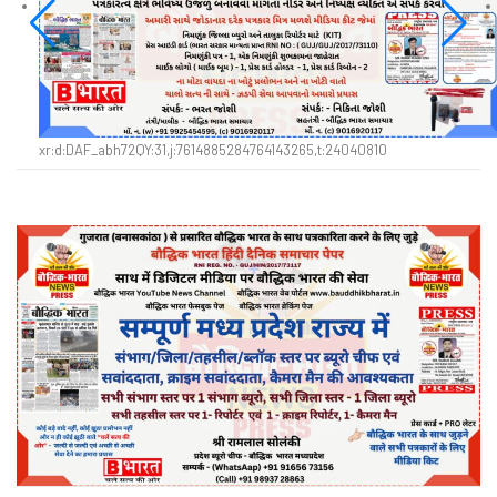
xr:d:DAF_abh72QY:31,j:7614885284764143265,t:24040810