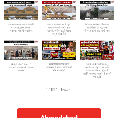
તારંગા ધામમાં ડબલ ડેથથી
જાટાવાડા પાસે નવો પૂલ
કિડાણા સોસાયટીઓમાં
ચકચાર, હત્યા બાદ
બનતા જ જોખમી! રોડ
મેલેરિયા-ડેન્ગ્યુ જેવા
આત્મહત્યાની આશંકા
બેસ્યો, ગ્રીલ છૂટી પડતાં
રોગચાળાનો ફાટવાનો ભય
તંત્ર સામે રોષ
માંડવી પોસ્ટ માસ્તર
बड़वानी शासकीय जिला
આદિવાસી અસ્મિતાનું
વાલબાઈબેન ગઢવીને ભવ્ય
अस्पताल में पदस्थ डॉक्टर की
પ્રતીક બન્યું ઊંડાર ગામ,
વિદાય
घोर लापरवाही
ભગવાન બિરસા મુંડાની
પ્રતિમા સ્થાપનાથી ગૌરવની
લાગણી
Next
»
1
/
1334
Ahmedabad