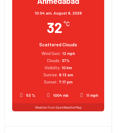
Ahmedabad
10:04 am,
August 8, 2026
32
°C
Scattered Clouds
Wind Gust:
12 mph
Clouds:
37%
Visibility:
10 km
Sunrise:
6:13 am
Sunset:
7:17 pm
53 %
1004 mb
11 mph
Weather from OpenWeatherMap