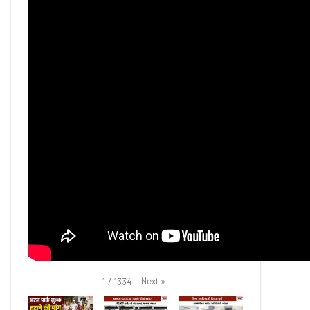
Next
»
1
/
1334