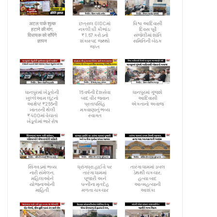
अटल पार्क शुल्क
છત્રાલ GIDCમાં
વિશ્વ આદિવાસી
हटाने की मांग,
નકલી ઘી કૌભાંડ:
દિવસ પૂર્વે
विधायक को सौंपेंगे
₹1.67 કરોડનો
સંજેલીમાં શાંતિ
ज्ञापन
શંકાસ્પદ જથ્થો
સમિતિની બેઠક
જપ્ત
ધાનપુરમાં ખેડૂતોની
16 વર્ષની દેશસેવા
ધાનપુરમાં ગૂંજશે
ખુલ્લેઆમ લૂંટનો
બાદ વીર જવાન
આદિવાસી
આક્ષેપ! ₹266ની
પ્રતાપસિંહ
એકતાનો અવાજ
ખાતરની થેલી
મકવાણાનું ભવ્ય
₹400માં વેચાતાં
સ્વાગત
ખેડૂતોમાં ભારે રોષ
સિંગવડમાં ભવ્ય
ધ્રાંગધ્રા હાઈવે પર
તારંગા ધામમાં ડબલ
નારી સંમેલન,
તારંગા ધામમાં
ડેથથી ચકચાર,
મહિલાઓને
પૂજારી અને
હત્યા બાદ
યોજનાઓની
પત્નીના મૃતદેહ
આત્મહત્યાની
માહિતી
મળતા ચકચાર
આશંકા