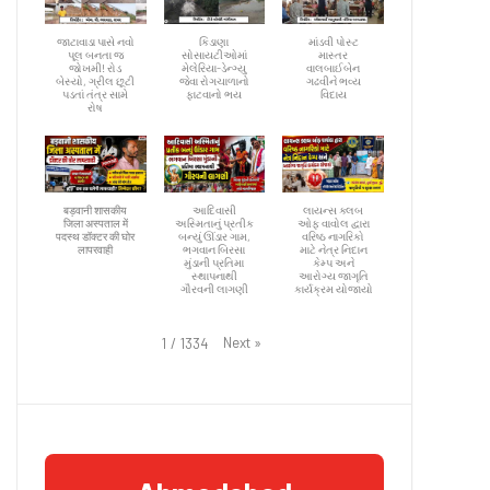
જાટાવાડા પાસે નવો
કિડાણા
માંડવી પોસ્ટ
પૂલ બનતા જ
સોસાયટીઓમાં
માસ્તર
જોખમી! રોડ
મેલેરિયા-ડેન્ગ્યુ
વાલબાઈબેન
બેસ્યો, ગ્રીલ છૂટી
જેવા રોગચાળાનો
ગઢવીને ભવ્ય
પડતાં તંત્ર સામે
ફાટવાનો ભય
વિદાય
રોષ
बड़वानी शासकीय
આદિવાસી
લાયન્સ ક્લબ
जिला अस्पताल में
અસ્મિતાનું પ્રતીક
ઓફ વાવોલ દ્વારા
पदस्थ डॉक्टर की घोर
બન્યું ઊંડાર ગામ,
વરિષ્ઠ નાગરિકો
लापरवाही
ભગવાન બિરસા
માટે નેત્ર નિદાન
મુંડાની પ્રતિમા
કેમ્પ અને
સ્થાપનાથી
આરોગ્ય જાગૃતિ
ગૌરવની લાગણી
કાર્યક્રમ યોજાયો
Next
»
1
/
1334