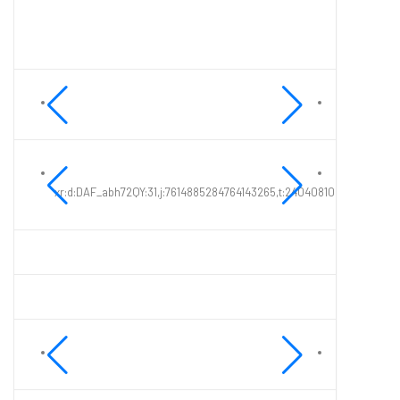
xr:d:DAF_abh72QY:31,j:7614885284764143265,t:24040810