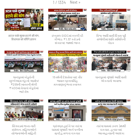
Next
»
1
/
1334
अटल पार्क शुल्क हटाने की मांग,
છત્રાલ GIDCમાં નકલી ઘી
વિશ્વ આદિવાસી દિવસ પૂર્વે
विधायक को सौंपेंगे ज्ञापन
કૌભાંડ: ₹1.67 કરોડનો
સંજેલીમાં શાંતિ સમિતિની
શંકાસ્પદ જથ્થો જપ્ત
બેઠક
ધાનપુરમાં ખેડૂતોની
16 વર્ષની દેશસેવા બાદ વીર
ધાનપુરમાં ગૂંજશે આદિવાસી
ખુલ્લેઆમ લૂંટનો આક્ષેપ!
જવાન પ્રતાપસિંહ
એકતાનો અવાજ
₹266ની ખાતરની થેલી
મકવાણાનું ભવ્ય સ્વાગત
₹400માં વેચાતાં ખેડૂતોમાં
ભારે રોષ
સિંગવડમાં ભવ્ય નારી
ધ્રાંગધ્રા હાઈવે પર તારંગા
તારંગા ધામમાં ડબલ ડેથથી
સંમેલન, મહિલાઓને
ધામમાં પૂજારી અને પત્નીના
ચકચાર, હત્યા બાદ
યોજનાઓની માહિતી
મૃતદેહ મળતા ચકચાર
આત્મહત્યાની આશંકા