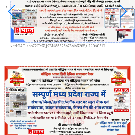
xr:d:DAF_abh72QY:31,j:7614885284764143265,t:24040810