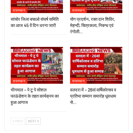
राजस्थान
राजस्थान
सांचोर जिला बचाओ संघर्ष समिति
योग प्रदर्शन, रक्त दान शिविर,
का आज 45 वें दिन धरना जारी
मेहन्दी, चित्रकला, निबन्ध एवं
रंगोली…
राजस्थान
राजस्थान
भीनमाल – पे टू पे सोशल
वलदरा में – 26वां वार्षिकोत्सव व
फाऊंडेशन के तहत कार्यक्रम का
प्रतिभा सम्मान समारोह धूमधाम
हुआ आगाज
से…
PREV
NEXT