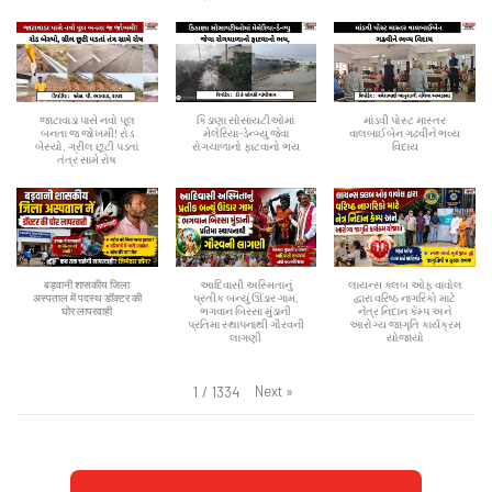
જાટાવાડા પાસે નવો પૂલ
કિડાણા સોસાયટીઓમાં
માંડવી પોસ્ટ માસ્તર
બનતા જ જોખમી! રોડ
મેલેરિયા-ડેન્ગ્યુ જેવા
વાલબાઈબેન ગઢવીને ભવ્ય
બેસ્યો, ગ્રીલ છૂટી પડતાં
રોગચાળાનો ફાટવાનો ભય
વિદાય
તંત્ર સામે રોષ
बड़वानी शासकीय जिला
આદિવાસી અસ્મિતાનું
લાયન્સ ક્લબ ઓફ વાવોલ
अस्पताल में पदस्थ डॉक्टर की
પ્રતીક બન્યું ઊંડાર ગામ,
દ્વારા વરિષ્ઠ નાગરિકો માટે
घोर लापरवाही
ભગવાન બિરસા મુંડાની
નેત્ર નિદાન કેમ્પ અને
પ્રતિમા સ્થાપનાથી ગૌરવની
આરોગ્ય જાગૃતિ કાર્યક્રમ
લાગણી
યોજાયો
Next
»
1
/
1334