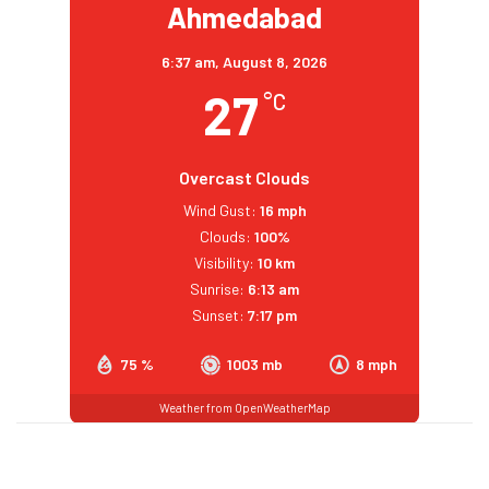
Ahmedabad
6:37 am,
August 8, 2026
27
°C
Overcast Clouds
Wind Gust:
16 mph
Clouds:
100%
Visibility:
10 km
Sunrise:
6:13 am
Sunset:
7:17 pm
75 %
1003 mb
8 mph
Weather from OpenWeatherMap