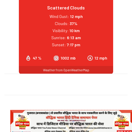
Scattered Clouds
Wind Gust:
12 mph
Clouds:
37%
Visibility:
10 km
Sunrise:
6:13 am
Sunset:
7:17 pm
47 %
1002 mb
12 mph
Weather from OpenWeatherMap