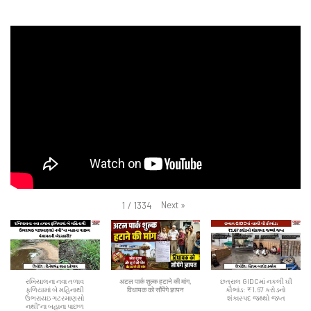
Next
»
1
/
1334
રખિયાલના નવા તળાવ
अटल पार्क शुल्क हटाने की मांग,
છત્રાલ GIDCમાં નકલી ઘી
ફળિયામાં બે મહિનાથી
विधायक को सौंपेंगे ज्ञापन
કૌભાંડ: ₹1.67 કરોડનો
ઉભરાયઇ ગટરમાણસો
શંકાસ્પદ જથ્થો જપ્ત
નથી”ના બહાના પાછળ