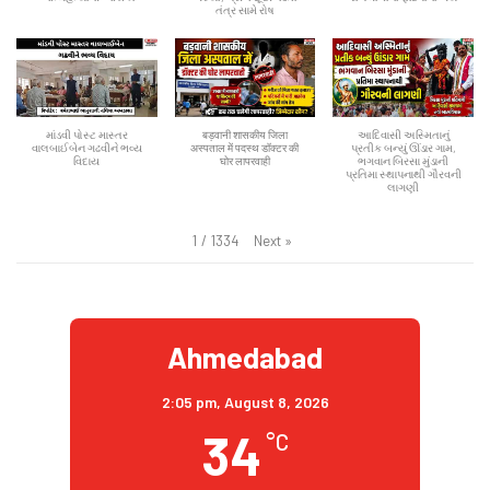
તંત્ર સામે રોષ
માંડવી પોસ્ટ માસ્તર
बड़वानी शासकीय जिला
આદિવાસી અસ્મિતાનું
વાલબાઈબેન ગઢવીને ભવ્ય
अस्पताल में पदस्थ डॉक्टर की
પ્રતીક બન્યું ઊંડાર ગામ,
વિદાય
घोर लापरवाही
ભગવાન બિરસા મુંડાની
પ્રતિમા સ્થાપનાથી ગૌરવની
લાગણી
Next
»
1
/
1334
Ahmedabad
2:05 pm,
August 8, 2026
34
°C