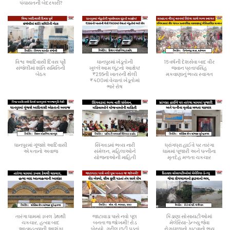
પંચાયતની બેદરકારી?
વિશ્વ આદિવાસી દિવસ પૂર્વે
ધાનપુરમાં ખેડૂતોની
16 વર્ષની દેશસેવા બાદ વીર
સંજેલીમાં શાંતિ સમિતિની
ખુલ્લેઆમ લૂંટનો આક્ષેપ!
જવાન પ્રતાપસિંહ
બેઠક
₹266ની ખાતરની થેલી
મકવાણાનું ભવ્ય સ્વાગત
₹400માં વેચાતાં ખેડૂતોમાં
ભારે રોષ
ધાનપુરમાં ગૂંજશે આદિવાસી
સિંગવડમાં ભવ્ય નારી
ધ્રાંગધ્રા હાઈવે પર તારંગા
એકતાનો અવાજ
સંમેલન, મહિલાઓને
ધામમાં પૂજારી અને પત્નીના
યોજનાઓની માહિતી
મૃતદેહ મળતા ચકચાર
તારંગા ધામમાં ડબલ ડેથથી
જાટાવાડા પાસે નવો પૂલ
કિડાણા સોસાયટીઓમાં
ચકચાર, હત્યા બાદ
બનતા જ જોખમી! રોડ
મેલેરિયા-ડેન્ગ્યુ જેવા
આત્મહત્યાની આશંકા
બેસ્યો, ગ્રીલ છૂટી પડતાં
રોગચાળાનો ફાટવાનો ભય