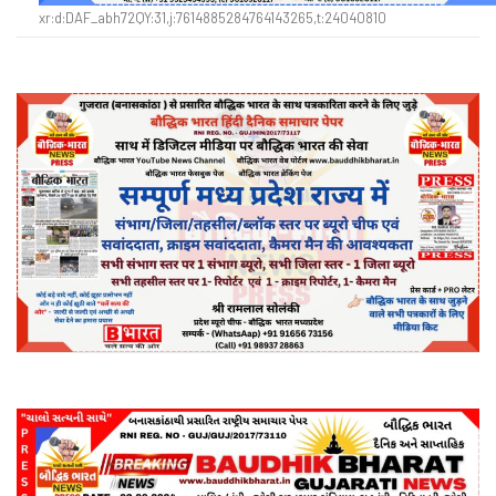
xr:d:DAF_abh72QY:31,j:7614885284764143265,t:24040810