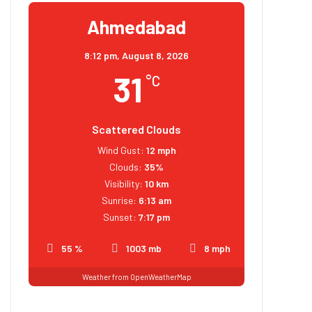
Ahmedabad
8:12 pm,
August 8, 2026
31
°C
Scattered Clouds
Wind Gust:
12 mph
Clouds:
35%
Visibility:
10 km
Sunrise:
6:13 am
Sunset:
7:17 pm
55 %
1003 mb
8 mph
Weather from OpenWeatherMap