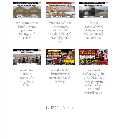
તારંગા ધામમાં ડબલ
જાટાવાડા પાસે નવો
કિડાણા
ડેથથી ચકચાર,
પૂલ બનતા જ
સોસાયટીઓમાં
હત્યા બાદ
જોખમી! રોડ
મેલેરિયા-ડેન્ગ્યુ
આત્મહત્યાની
બેસ્યો, ગ્રીલ છૂટી
જેવા રોગચાળાનો
આશંકા
પડતાં તંત્ર સામે
ફાટવાનો ભય
રોષ
માંડવી પોસ્ટ
बड़वानी शासकीय
આદિવાસી
માસ્તર
जिला अस्पताल में
અસ્મિતાનું પ્રતીક
વાલબાઈબેન
पदस्थ डॉक्टर की घोर
બન્યું ઊંડાર ગામ,
ગઢવીને ભવ્ય
लापरवाही
ભગવાન બિરસા
વિદાય
મુંડાની પ્રતિમા
સ્થાપનાથી
ગૌરવની લાગણી
Next
»
1
/
1334