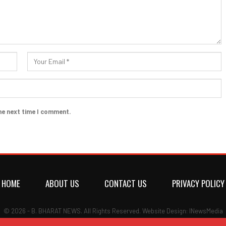
he next time I comment.
HOME
ABOUT US
CONTACT US
PRIVACY POLICY
© 2026 - B. BHARAT NEWS. All Rights Reserved.
Website Design:
INewsMedia