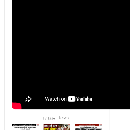
Next
»
1
/
1334