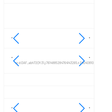
xr:d:DAF_abh72QY:31,j:7614885284764143265,t:24040810