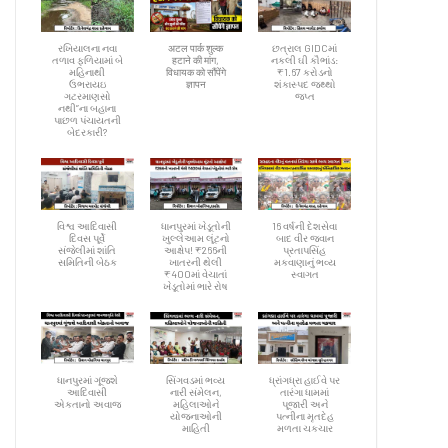
રખિયાલના નવા
अटल पार्क शुल्क
છત્રાલ GIDCમાં
તળાવ ફળિયામાં બે
हटाने की मांग,
નકલી ઘી કૌભાંડ:
મહિનાથી
विधायक को सौंपेंगे
₹1.67 કરોડનો
ઉભરાયઇ
ज्ञापन
શંકાસ્પદ જથ્થો
ગટરમાણસો
જપ્ત
નથી”ના બહાના
પાછળ પંચાયતની
બેદરકારી?
વિશ્વ આદિવાસી
ધાનપુરમાં ખેડૂતોની
16 વર્ષની દેશસેવા
દિવસ પૂર્વે
ખુલ્લેઆમ લૂંટનો
બાદ વીર જવાન
સંજેલીમાં શાંતિ
આક્ષેપ! ₹266ની
પ્રતાપસિંહ
સમિતિની બેઠક
ખાતરની થેલી
મકવાણાનું ભવ્ય
₹400માં વેચાતાં
સ્વાગત
ખેડૂતોમાં ભારે રોષ
ધાનપુરમાં ગૂંજશે
સિંગવડમાં ભવ્ય
ધ્રાંગધ્રા હાઈવે પર
આદિવાસી
નારી સંમેલન,
તારંગા ધામમાં
એકતાનો અવાજ
મહિલાઓને
પૂજારી અને
યોજનાઓની
પત્નીના મૃતદેહ
માહિતી
મળતા ચકચાર