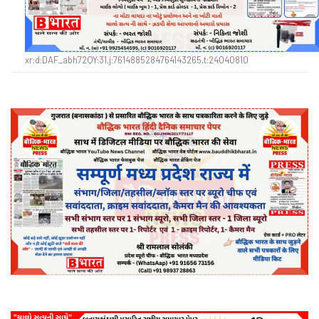
xr:d:DAF_abh72QY:31,j:7614885284764143265,t:24040810