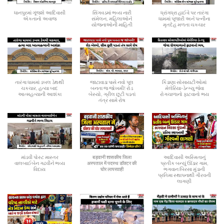
ધાનપુરમાં ગૂંજશે આદિવાસી
સિંગવડમાં ભવ્ય નારી
ધ્રાંગધ્રા હાઈવે પર તારંગા
એકતાનો અવાજ
સંમેલન, મહિલાઓને
ધામમાં પૂજારી અને પત્નીના
યોજનાઓની માહિતી
મૃતદેહ મળતા ચકચાર
તારંગા ધામમાં ડબલ ડેથથી
જાટાવાડા પાસે નવો પૂલ
કિડાણા સોસાયટીઓમાં
ચકચાર, હત્યા બાદ
બનતા જ જોખમી! રોડ
મેલેરિયા-ડેન્ગ્યુ જેવા
આત્મહત્યાની આશંકા
બેસ્યો, ગ્રીલ છૂટી પડતાં
રોગચાળાનો ફાટવાનો ભય
તંત્ર સામે રોષ
માંડવી પોસ્ટ માસ્તર
बड़वानी शासकीय जिला
આદિવાસી અસ્મિતાનું
વાલબાઈબેન ગઢવીને ભવ્ય
अस्पताल में पदस्थ डॉक्टर की
પ્રતીક બન્યું ઊંડાર ગામ,
વિદાય
घोर लापरवाही
ભગવાન બિરસા મુંડાની
પ્રતિમા સ્થાપનાથી ગૌરવની
લાગણી