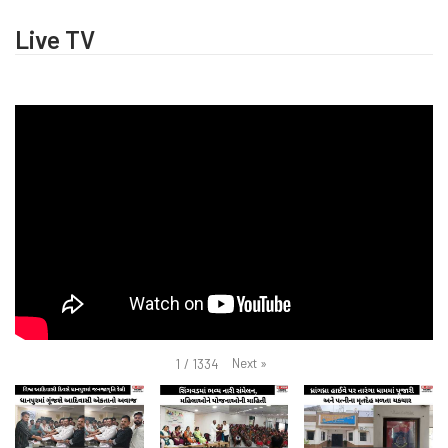
Live TV
Next
»
1
/
1334