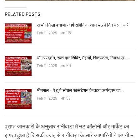
RELATED POSTS
सांचोर जिला बचाओ संघर्ष समिति का आज 45 वें दिन धरना जारी
Feb 11, 2025
118
योग प्रदर्शन, रक्त दान शिविर, मेहन्दी, चित्रकला, निबन्ध एवं…
Feb 11, 2025
50
भीनमाल – पे टू पे सोशल फाऊंडेशन के तहत कार्यक्रम का…
Feb 11, 2025
59
प्राप्त जानकारी के अनुसार रानीवाड़ा में नट कॉलोनी और मार्केट का
झगड़ा हुआ है जिसकी वजह से रानीवाड़ा के सारे व्यापारियो ने अपनी –