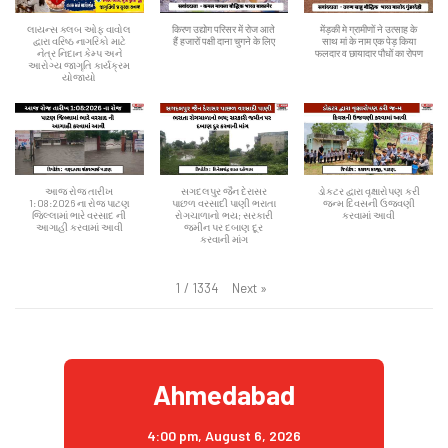
લાયન્સ ક્લબ ઓફ વાવોલ
किरण उद्योग परिसर में रोज आते
मेंड़की मे ग्रामीणों ने उत्साह के
દ્વારા વરિષ્ઠ નાગરિકો માટે
हैं हजारों पक्षी दाना चुगने के लिए
साथ मां के नाम एक पेड़ किया
નેત્ર નિદાન કેમ્પ અને
फलदार व छायादार पौधों का रोपण
આરોગ્ય જાગૃતિ કાર્યક્રમ
યોજાયો
આજ રોજ તારીખ
સગદલપુર જૈન દેરાસર
ડોકટર દ્વારા વૃક્ષારોપણ કરી
1:08:2026 ના રોજ પાટણ
પાછળ વરસાદી પાણી ભરાતા
જન્મ દિવસની ઉજવણી
જિલ્લામાં ભારે વરસાદ ની
રોગચાળાનો ભય; સરકારી
કરવામાં આવી
આગાહી કરવામાં આવી
જમીન પર દબાણ દૂર
કરવાની માંગ
Next
»
1
/
1334
Ahmedabad
4:00 pm,
August 6, 2026