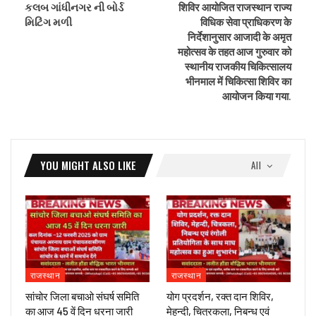
કલબ ગાંધીનગર ની બોર્ડ
शिविर आयोजित राजस्थान राज्य
મિટિંગ મળી
विधिक सेवा प्राधिकरण के
निर्देशानुसार आजादी के अमृत
महोत्सव के तहत आज गुरुवार को
स्थानीय राजकीय चिकित्सालय
भीनमाल में चिकित्सा शिविर का
आयोजन किया गया.
YOU MIGHT ALSO LIKE
All
राजस्थान
राजस्थान
सांचोर जिला बचाओ संघर्ष समिति
योग प्रदर्शन, रक्त दान शिविर,
का आज 45 वें दिन धरना जारी
मेहन्दी, चित्रकला, निबन्ध एवं