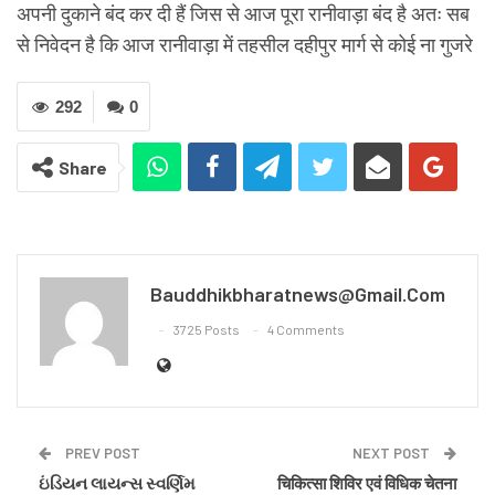
अपनी दुकाने बंद कर दी हैं जिस से आज पूरा रानीवाड़ा बंद है अतः सब
से निवेदन है कि आज रानीवाड़ा में तहसील दहीपुर मार्ग से कोई ना गुजरे
292
0
Share
Bauddhikbharatnews@gmail.com
3725 Posts
4 Comments
PREV POST
NEXT POST
ઇંડિયન લાયન્સ સ્વર્ણિમ
चिकित्सा शिविर एवं विधिक चेतना