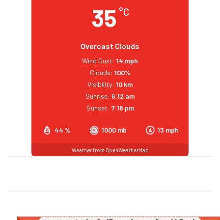
35
°C
Overcast Clouds
Wind Gust:
14 mph
Clouds:
100%
Visibility:
10 km
Sunrise:
6:12 am
Sunset:
7:18 pm
44 %
1000 mb
13 mph
Weather from OpenWeatherMap