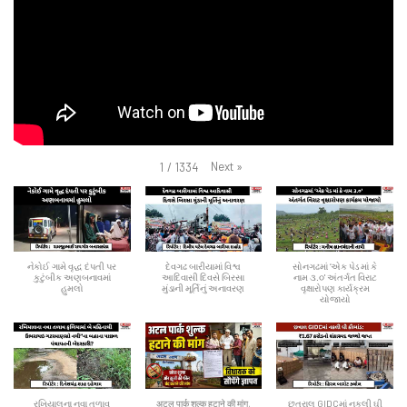
Next
»
1
/
1334
નેકોઈ ગામે વૃદ્ધ દંપતી પર
દેવગઢ બારીયામાં વિશ્વ
સોનગઢમાં ‘એક પેડ માં કે
કુટુંબીક અણબનાવમાં
આદિવાસી દિવસે બિરસા
નામ ૩.૦' અંતર્ગત વિરાટ
હુમલો
મુંડાની મૂર્તિનું અનાવરણ
વૃક્ષારોપણ કાર્યક્રમ
યોજાયો
રખિયાલના નવા તળાવ
अटल पार्क शुल्क हटाने की मांग,
છત્રાલ GIDCમાં નકલી ઘી