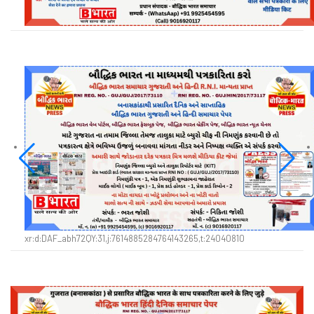
xr:d:DAF_abh72QY:31,j:7614885284764143265,t:24040810