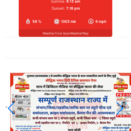
Sunrise:
6:13 am
Sunset:
7:16 pm
58 %
1003 mb
9 mph
Weather from OpenWeatherMap