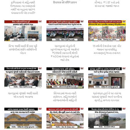
ફળિયામાં બે મહિનાથી
विधायक को सौंपेंगे ज्ञापन
કૌભાંડ: ₹1.67 કરોડનો
ઉભરાયઇ ગટરમાણસો
શંકાસ્પદ જથ્થો જપ્ત
નથી”ના બહાના પાછળ
પંચાયતની બેદરકારી?
વિશ્વ આદિવાસી દિવસ પૂર્વે
ધાનપુરમાં ખેડૂતોની
16 વર્ષની દેશસેવા બાદ વીર
સંજેલીમાં શાંતિ સમિતિની
ખુલ્લેઆમ લૂંટનો આક્ષેપ!
જવાન પ્રતાપસિંહ
બેઠક
₹266ની ખાતરની થેલી
મકવાણાનું ભવ્ય સ્વાગત
₹400માં વેચાતાં ખેડૂતોમાં
ભારે રોષ
ધાનપુરમાં ગૂંજશે આદિવાસી
સિંગવડમાં ભવ્ય નારી
ધ્રાંગધ્રા હાઈવે પર તારંગા
એકતાનો અવાજ
સંમેલન, મહિલાઓને
ધામમાં પૂજારી અને પત્નીના
યોજનાઓની માહિતી
મૃતદેહ મળતા ચકચાર