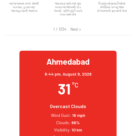
તારંગા ધામમાં ડબલ ડેથથી
જાટાવાડા પાસે નવો પૂલ
કિડાણા સોસાયટીઓમાં
ચકચાર, હત્યા બાદ
બનતા જ જોખમી! રોડ
મેલેરિયા-ડેન્ગ્યુ જેવા
આત્મહત્યાની આશંકા
બેસ્યો, ગ્રીલ છૂટી પડતાં
રોગચાળાનો ફાટવાનો ભય
તંત્ર સામે રોષ
Next
»
1
/
1334
Ahmedabad
8:44 pm,
August 9, 2026
31
°C
Overcast Clouds
Wind Gust:
16 mph
Clouds:
96%
Visibility:
10 km