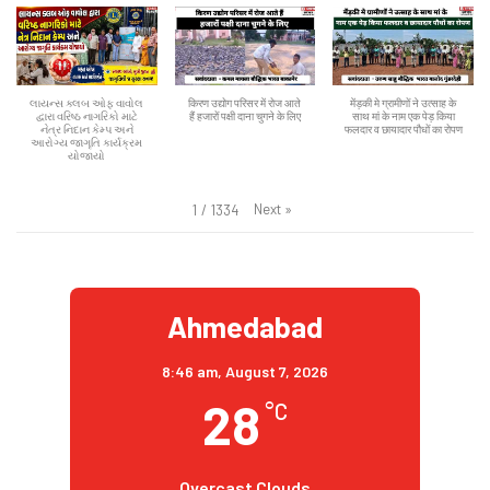
લાયન્સ ક્લબ ઓફ વાવોલ
किरण उद्योग परिसर में रोज आते
मेंड़की मे ग्रामीणों ने उत्साह के
દ્વારા વરિષ્ઠ નાગરિકો માટે
हैं हजारों पक्षी दाना चुगने के लिए
साथ मां के नाम एक पेड़ किया
નેત્ર નિદાન કેમ્પ અને
फलदार व छायादार पौधों का रोपण
આરોગ્ય જાગૃતિ કાર્યક્રમ
યોજાયો
Next
»
1
/
1334
Ahmedabad
8:46 am,
August 7, 2026
28
°C
Overcast Clouds