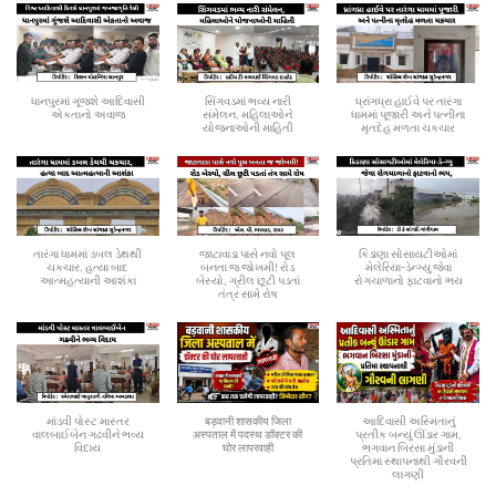
ધાનપુરમાં ગૂંજશે આદિવાસી
સિંગવડમાં ભવ્ય નારી
ધ્રાંગધ્રા હાઈવે પર તારંગા
એકતાનો અવાજ
સંમેલન, મહિલાઓને
ધામમાં પૂજારી અને પત્નીના
યોજનાઓની માહિતી
મૃતદેહ મળતા ચકચાર
તારંગા ધામમાં ડબલ ડેથથી
જાટાવાડા પાસે નવો પૂલ
કિડાણા સોસાયટીઓમાં
ચકચાર, હત્યા બાદ
બનતા જ જોખમી! રોડ
મેલેરિયા-ડેન્ગ્યુ જેવા
આત્મહત્યાની આશંકા
બેસ્યો, ગ્રીલ છૂટી પડતાં
રોગચાળાનો ફાટવાનો ભય
તંત્ર સામે રોષ
માંડવી પોસ્ટ માસ્તર
बड़वानी शासकीय जिला
આદિવાસી અસ્મિતાનું
વાલબાઈબેન ગઢવીને ભવ્ય
अस्पताल में पदस्थ डॉक्टर की
પ્રતીક બન્યું ઊંડાર ગામ,
વિદાય
घोर लापरवाही
ભગવાન બિરસા મુંડાની
પ્રતિમા સ્થાપનાથી ગૌરવની
લાગણી