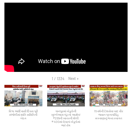
Next
»
1
/
1334
વિશ્વ આદિવાસી દિવસ પૂર્વે
ધાનપુરમાં ખેડૂતોની
16 વર્ષની દેશસેવા બાદ વીર
સંજેલીમાં શાંતિ સમિતિની
ખુલ્લેઆમ લૂંટનો આક્ષેપ!
જવાન પ્રતાપસિંહ
બેઠક
₹266ની ખાતરની થેલી
મકવાણાનું ભવ્ય સ્વાગત
₹400માં વેચાતાં ખેડૂતોમાં
ભારે રોષ