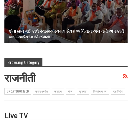
દાંતા ખાતે ગઈ કાલે સ્વાસ્થ્ય સ્વયમ સેવક અભિયાન અને નમો એપ કાર્ય
શાળા કાર્યક્રમ યોજવામાં…
Browsing Category
राजनीती
UNCATEGORIZED
उत्तर प्रदेश
क्राइम
खेल
गुजरात
दिव्यांग खबर
देश विदेश
Live TV