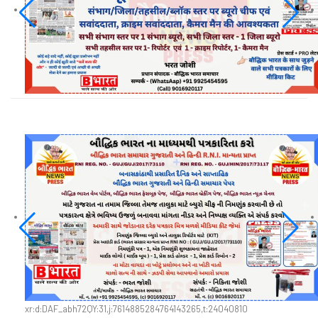
xr:d:DAF_abh72QY:31,j:7614885284764143265,t:24040810