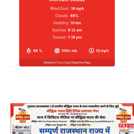
Wind Gust:
16 mph
Clouds:
88%
Visibility:
10 km
Sunrise:
6:12 am
Sunset:
7:18 pm
66 %
1004 mb
10 mph
Weather from OpenWeatherMap